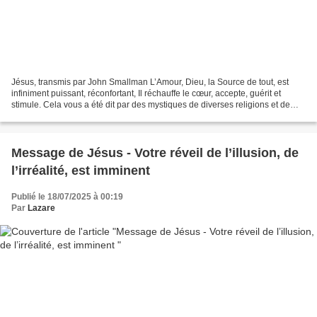
Jésus, transmis par John Smallman L’Amour, Dieu, la Source de tout, est
infiniment puissant, réconfortant, Il réchauffe le cœur, accepte, guérit et
stimule. Cela vous a été dit par des mystiques de diverses religions et de
diverses cultures qui ont expérimenté...
Message de Jésus - Votre réveil de l’illusion, de
l’irréalité, est imminent
Publié le 18/07/2025 à 00:19
Par
Lazare