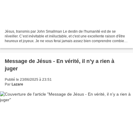
Jésus, transmis par John Smallman Le destin de l'humanité est de se
réveiller. C’est inévitable et inéluctable, et c'est une excellente raison d'être
heureux et joyeux. Je ne vous ferai jamais assez bien comprendre combien
Dieu, notre Père, vous aime...
Message de Jésus - En vérité, il n’y a rien à
juger
Publié le 23/06/2025 à 23:51
Par
Lazare