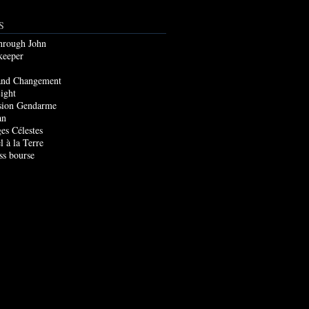
S
through John
keeper
and Changement
ight
sion Gendarme
an
es Célestes
l à la Terre
ss bourse