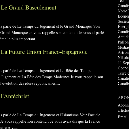
Techno
Canali
 Le Grand Basculement
Notre 
Econo
Socièté
vais parlé de Le Temps du Jugement et le Grand Monarque Voir
Énergi
Canali
e Grand Monarque Je vous rappelle son contenu : Je vous ai parlé
Actual
ème le plus important,...
Palèon
Média
 La Future Union Franco-Espagnole
Astro
Nikola
11 Sep
Géopol
vais parlé de Le Temps du Jugement et La Bête des Temps
Terre 
u Jugement et La Bête des Temps Modernes Je vous rappelle son
Canali
'évolution des idées républicaines,...
Canali
l'Antéchrist
ABO
Abonne
article
is parlé de Le Temps du Jugement et l'Islamisme Voir l'article :
Email
e vous rappelle son contenu : Je vous avais dis que la France
utre pays,...