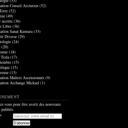
logie
(53)
sation Conseil Arcturien
(52)
Terre
(52)
mie
(49)
 secrète
(36)
e Libre
(36)
sation Sanat Kumara
(33)
ité Diverse
(29)
tologie
(24)
s
(20)
nomie
(18)
 Tesla
(17)
tembre
(15)
itique
(15)
creuse
(13)
sation Maîtres Ascensionnés
(9)
sation Archange Mickael
(1)
NNEMENT
z-vous pour être averti des nouveaux
s publiés.