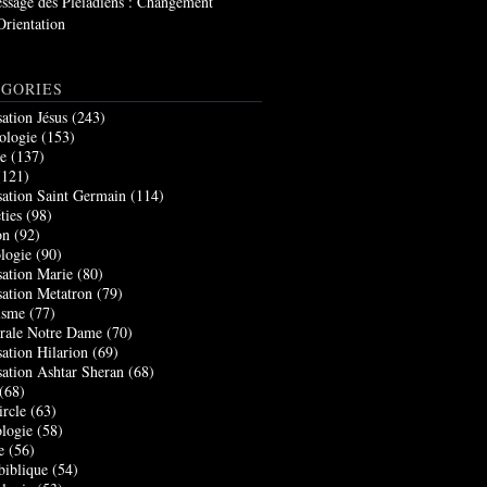
ssage des Pléiadiens : Changement
Orientation
GORIES
sation Jésus
(243)
ologie
(153)
re
(137)
121)
sation Saint Germain
(114)
ties
(98)
on
(92)
logie
(90)
sation Marie
(80)
sation Metatron
(79)
isme
(77)
rale Notre Dame
(70)
sation Hilarion
(69)
sation Ashtar Sheran
(68)
(68)
ircle
(63)
logie
(58)
e
(56)
biblique
(54)