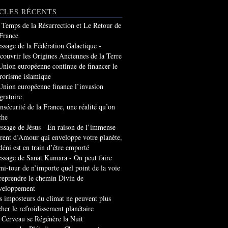
CLES RÉCENTS
 Temps de la Résurrection et Le Retour de
 France
ssage de la Fédération Galactique -
couvrir les Origines Anciennes de la Terre
Union européenne continue de financer le
rrorisme islamique
Union européenne finance l’invasion
gratoire
insécurité de la France, une réalité qu’on
che
ssage de Jésus - En raison de l’immense
rrent d’Amour qui enveloppe votre planète,
 déni est en train d’être emporté
ssage de Sanat Kumara - On peut faire
mi-tour de n’importe quel point de la voie
 reprendre le chemin Divin de
veloppement
s imposteurs du climat ne peuvent plus
cher le refroidissement planétaire
 Cerveau se Régénère la Nuit