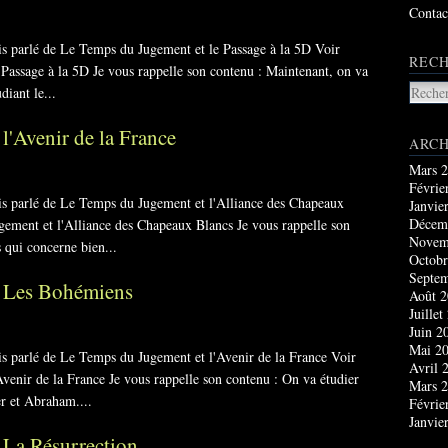
Contac
ais parlé de Le Temps du Jugement et le Passage à la 5D Voir
RECH
 Passage à la 5D Je vous rappelle son contenu : Maintenant, on va
diant le...
l'Avenir de la France
ARCH
Mars 
Févrie
ais parlé de Le Temps du Jugement et l'Alliance des Chapeaux
Janvie
Décem
ugement et l'Alliance des Chapeaux Blancs Je vous rappelle son
Novem
 qui concerne bien...
Octobr
Septe
t Les Bohémiens
Août 
Juillet
Juin 2
Mai 2
ais parlé de Le Temps du Jugement et l'Avenir de la France Voir
Avril 
Avenir de la France Je vous rappelle son contenu : On va étudier
Mars 
r et Abraham....
Févrie
Janvie
 La Résurrection