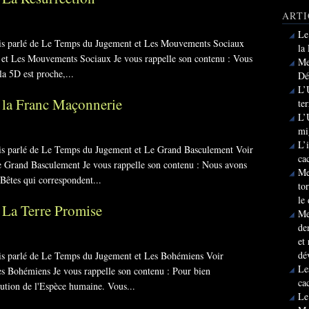
ARTI
Le
vais parlé de Le Temps du Jugement et Les Mouvements Sociaux
la
t et Les Mouvements Sociaux Je vous rappelle son contenu : Vous
Me
a 5D est proche,...
Dé
L’
 la Franc Maçonnerie
te
L’
mi
L’
vais parlé de Le Temps du Jugement et Le Grand Basculement Voir
ca
Le Grand Basculement Je vous rappelle son contenu : Nous avons
Me
 Bêtes qui correspondent...
to
le
 La Terre Promise
Me
de
et
dé
vais parlé de Le Temps du Jugement et Les Bohémiens Voir
Le
es Bohémiens Je vous rappelle son contenu : Pour bien
ca
lution de l'Espèce humaine. Vous...
Le