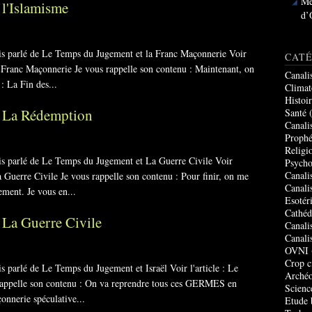
Me
l'Islamisme
d’
ais parlé de Le Temps du Jugement et la Franc Maçonnerie Voir
CATÉ
a Franc Maçonnerie Je vous rappelle son contenu : Maintenant, on
Canali
: La Fin des...
Climat
Histoi
t La Rédemption
Santé
(
Canali
Prophé
Religi
ais parlé de Le Temps du Jugement et La Guerre Civile Voir
Psycho
Canali
 Guerre Civile Je vous rappelle son contenu : Pour finir, on me
Canali
ment. Je vous en...
Esotér
Cathéd
 La Guerre Civile
Canali
Canali
OVNI
Crop c
is parlé de Le Temps du Jugement et Israël Voir l'article : Le
Archéo
rappelle son contenu : On va reprendre tous ces GERMES en
Scienc
çonnerie spéculative...
Etude 