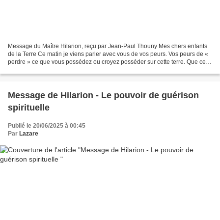
Message du Maître Hilarion, reçu par Jean-Paul Thouny Mes chers enfants
de la Terre Ce matin je viens parler avec vous de vos peurs. Vos peurs de «
perdre » ce que vous possédez ou croyez posséder sur cette terre. Que ce
soit votre emploi, votre conjoint,...
Message de Hilarion - Le pouvoir de guérison
spirituelle
Publié le 20/06/2025 à 00:45
Par
Lazare