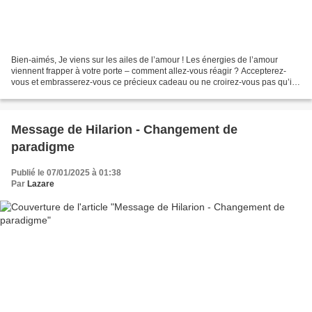
Bien-aimés, Je viens sur les ailes de l’amour ! Les énergies de l’amour
viennent frapper à votre porte – comment allez-vous réagir ? Accepterez-
vous et embrasserez-vous ce précieux cadeau ou ne croirez-vous pas qu’il
vous a enfin trouvé ? Soyez vigilant...
Message de Hilarion - Changement de
paradigme
Publié le 07/01/2025 à 01:38
Par
Lazare