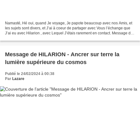
Namasté, Hé oui, quand Je voyage, Je papote beaucoup avec nos Amis, et
les sujets sont divers, et J’ai à coeur de partager avec Vous l’échange que
J’ai eu avec Hilarion , avec Lequel J’étais rarement en contact. Message du
27/09/2015 reçu dans le train...
Message de HILARION - Ancrer sur terre la
lumière supérieure du cosmos
Publié le 24/02/2024 à 00:38
Par
Lazare