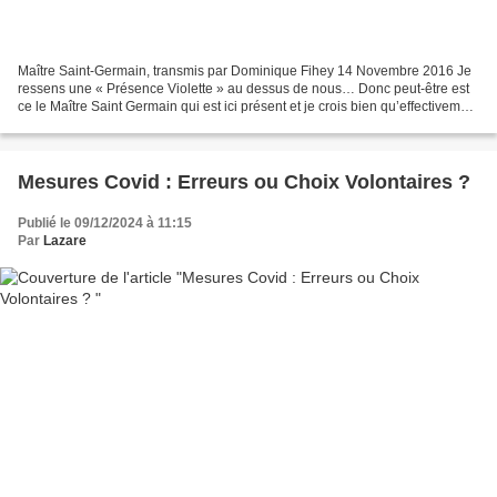
Maître Saint-Germain, transmis par Dominique Fihey 14 Novembre 2016 Je
ressens une « Présence Violette » au dessus de nous… Donc peut-être est
ce le Maître Saint Germain qui est ici présent et je crois bien qu’effectivement
il s’agit de son Énergie…....
Mesures Covid : Erreurs ou Choix Volontaires ?
Publié le 09/12/2024 à 11:15
Par
Lazare