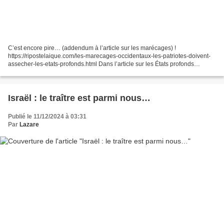
C’est encore pire… (addendum à l’article sur les marécages) !
https://ripostelaique.com/les-marecages-occidentaux-les-patriotes-doivent-
assecher-les-etats-profonds.html Dans l’article sur les États profonds
marécageux des pays occidentaux, la situation...
Israël : le traître est parmi nous…
Publié le 11/12/2024 à 03:31
Par
Lazare