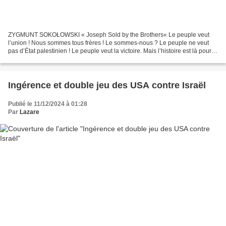
ZYGMUNT SOKOŁOWSKI « Joseph Sold by the Brothers« Le peuple veut
l’union ! Nous sommes tous frères ! Le sommes-nous ? Le peuple ne veut
pas d’État palestinien ! Le peuple veut la victoire. Mais l’histoire est là pour
nous apprendre que rien ne change...
Ingérence et double jeu des USA contre Israël
Publié le 11/12/2024 à 01:28
Par
Lazare