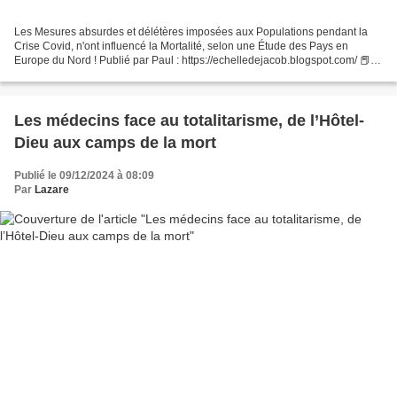
Les Mesures absurdes et délétères imposées aux Populations pendant la
Crise Covid, n'ont influencé la Mortalité, selon une Étude des Pays en
Europe du Nord ! Publié par Paul : https://echelledejacob.blogspot.com/ 📕 I
L E S T V E N U L E T E M P S D E...
Les médecins face au totalitarisme, de l’Hôtel-
Dieu aux camps de la mort
Publié le 09/12/2024 à 08:09
Par
Lazare