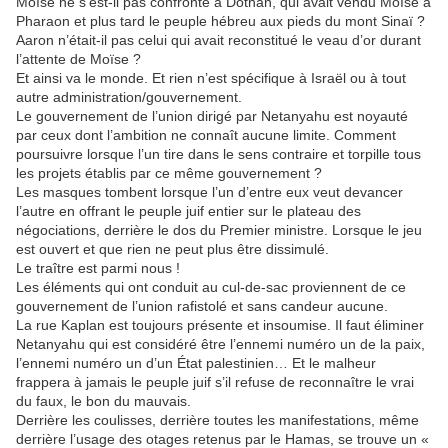
Moïse ne s’est-il pas confronté à Dothan, qui avait vendu Moïse à
Pharaon et plus tard le peuple hébreu aux pieds du mont Sinaï ?
Aaron n’était-il pas celui qui avait reconstitué le veau d’or durant
l’attente de Moïse ?
Et ainsi va le monde. Et rien n’est spécifique à Israël ou à tout
autre administration/gouvernement.
Le gouvernement de l’union dirigé par Netanyahu est noyauté
par ceux dont l’ambition ne connaît aucune limite. Comment
poursuivre lorsque l’un tire dans le sens contraire et torpille tous
les projets établis par ce même gouvernement ?
Les masques tombent lorsque l’un d’entre eux veut devancer
l’autre en offrant le peuple juif entier sur le plateau des
négociations, derrière le dos du Premier ministre. Lorsque le jeu
est ouvert et que rien ne peut plus être dissimulé.
Le traître est parmi nous !
Les éléments qui ont conduit au cul-de-sac proviennent de ce
gouvernement de l’union rafistolé et sans candeur aucune.
La rue Kaplan est toujours présente et insoumise. Il faut éliminer
Netanyahu qui est considéré être l’ennemi numéro un de la paix,
l’ennemi numéro un d’un État palestinien… Et le malheur
frappera à jamais le peuple juif s’il refuse de reconnaître le vrai
du faux, le bon du mauvais.
Derrière les coulisses, derrière toutes les manifestations, même
derrière l’usage des otages retenus par le Hamas, se trouve un «