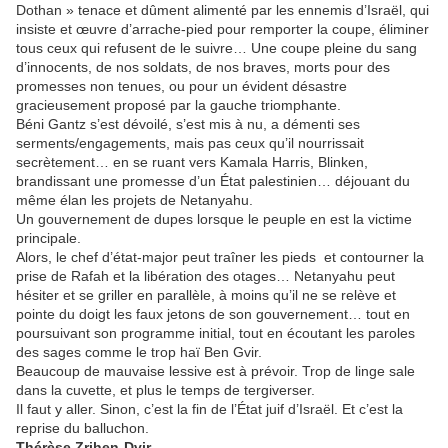
Dothan » tenace et dûment alimenté par les ennemis d’Israël, qui
insiste et œuvre d’arrache-pied pour remporter la coupe, éliminer
tous ceux qui refusent de le suivre… Une coupe pleine du sang
d’innocents, de nos soldats, de nos braves, morts pour des
promesses non tenues, ou pour un évident désastre
gracieusement proposé par la gauche triomphante.
Béni Gantz s’est dévoilé, s’est mis à nu, a démenti ses
serments/engagements, mais pas ceux qu’il nourrissait
secrètement… en se ruant vers Kamala Harris, Blinken,
brandissant une promesse d’un État palestinien… déjouant du
même élan les projets de Netanyahu.
Un gouvernement de dupes lorsque le peuple en est la victime
principale.
Alors, le chef d’état-major peut traîner les pieds et contourner la
prise de Rafah et la libération des otages… Netanyahu peut
hésiter et se griller en parallèle, à moins qu’il ne se relève et
pointe du doigt les faux jetons de son gouvernement… tout en
poursuivant son programme initial, tout en écoutant les paroles
des sages comme le trop haï Ben Gvir.
Beaucoup de mauvaise lessive est à prévoir. Trop de linge sale
dans la cuvette, et plus le temps de tergiverser.
Il faut y aller. Sinon, c’est la fin de l’État juif d’Israël. Et c’est la
reprise du balluchon.
Thérèse Zrihen-Dvir