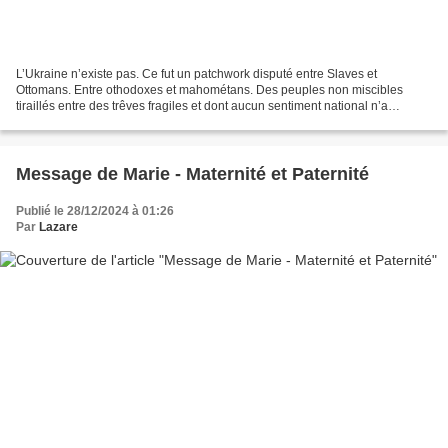
L’Ukraine n’existe pas. Ce fut un patchwork disputé entre Slaves et
Ottomans. Entre othodoxes et mahométans. Des peuples non miscibles
tiraillés entre des trêves fragiles et dont aucun sentiment national n’a
émergé… En 1667 le traité d’Androussovo reconnaît...
Message de Marie - Maternité et Paternité
Publié le 28/12/2024 à 01:26
Par
Lazare