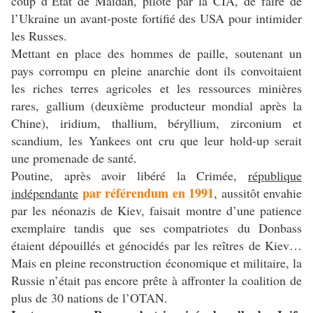
coup d’État de Maïdan, piloté par la CIA, de faire de
l’Ukraine un avant-poste fortifié des USA pour intimider
les Russes.
Mettant en place des hommes de paille, soutenant un
pays corrompu en pleine anarchie dont ils convoitaient
les riches terres agricoles et les ressources minières
rares, gallium (deuxième producteur mondial après la
Chine), iridium, thallium, béryllium, zirconium et
scandium, les Yankees ont cru que leur hold-up serait
une promenade de santé.
Poutine, après avoir libéré la Crimée,
république
par référendum en 1991
indépendante
, aussitôt envahie
par les néonazis de Kiev, faisait montre d’une patience
exemplaire tandis que ses compatriotes du Donbass
étaient dépouillés et génocidés par les reîtres de Kiev…
Mais en pleine reconstruction économique et militaire, la
Russie n’était pas encore prête à affronter la coalition de
plus de 30 nations de l’OTAN.