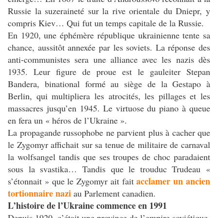
Russie la suzeraineté sur la rive orientale du Dniepr, y
compris Kiev… Qui fut un temps capitale de la Russie.
En 1920, une éphémère république ukrainienne tente sa
chance, aussitôt annexée par les soviets. La réponse des
anti-communistes sera une alliance avec les nazis dès
1935. Leur figure de proue est le gauleiter Stepan
Bandera, binational formé au siège de la Gestapo à
Berlin, qui multipliera les atrocités, les pillages et les
massacres jusqu’en 1945. Le virtuose du piano à queue
en fera un « héros de l’Ukraine ».
La propagande russophobe ne parvient plus à cacher que
le Zygomyr affichait sur sa tenue de militaire de carnaval
la wolfsangel tandis que ses troupes de choc paradaient
sous la svastika… Tandis que le trouduc Trudeau «
acclamer un ancien
s’étonnait » que le Zygomyr ait fait
tortionnaire nazi
au Parlement canadien.
L’histoire de l’Ukraine commence en 1991
Depuis 1920, c’était une province de l’empire soviétique.