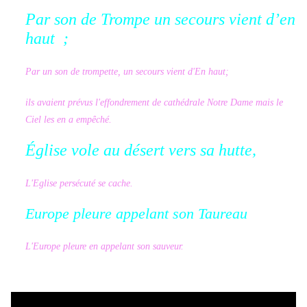
Par son de Trompe un secours vient d’en
haut ;
Par un son de trompette, un secours vient d'En haut;
ils avaient prévus l'effondrement de cathédrale Notre Dame mais le
Ciel les en a empêché.
Église vole au désert vers sa hutte,
L'Eglise persécuté se cache.
Europe pleure appelant son Taureau
L'Europe pleure en appelant son sauveur.