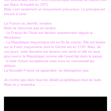
par Klaus Schwabb en 1971.
Mais c'est seulement un mouvement précurseur. Le principal est
encore à venir.
La France va, bientôt, renaitre.
Mais ne retournez pas en arrière.
- La France de Clovis est devenu réactionnaire depuis la
Révolution.
- La République maçonnique est en fin de course. Elle est basée
sur la Franc maçonnerie dont le Germe est en 1720. Mais, de
nos jours, cette dernière est devenu une secte et elle ne peut
plus nourrir la République comme elle l'avait fait dans le passé.
- il reste l'Union européenne mais vous en connaissait les
défauts.
La Nouvelle France va apparaitre, ne désespérez pas.
Je n'entre pas dans tous les détails prophétiques tout de suite.
Mais on y reviendra.....................