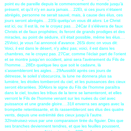
point eu de pareille depuis le commencement du monde jusqu'à
présent, et qu'il n'y en aura jamais.…
22
Et, si ces jours n'étaient
abrégés, personne ne serait sauvé; mais, à cause des élus, ces
jours seront abrégés.…
23
Si quelqu'un vous dit alors: Le Christ
est ici, ou: Il est là, ne le croyez pas.…
24
Car il s'élèvera de faux
Christs et de faux prophètes; ils feront de grands prodiges et des
miracles, au point de séduire, s'il était possible, même les élus.…
25
Voici, je vous l'ai annoncé d'avance.
26
Si donc on vous dit:
Voici, il est dans le désert, n'y allez pas; voici, il est dans les
chambres, ne le croyez pas.
27
Car, comme l'éclair part de l'orient
et se montre jusqu'en occident, ainsi sera l'avènement du Fils de
l'homme.…
28
En quelque lieu que soit le cadavre, là
s'assembleront les aigles.…
29
Aussitôt après ces jours de
détresse, le soleil s'obscurcira, la lune ne donnera plus sa
lumière, les étoiles tomberont du ciel, et les puissances des cieux
seront ébranlées.
30
Alors le signe du Fils de l'homme paraîtra
dans le ciel, toutes les tribus de la terre se lamenteront, et elles
verront le Fils de l'homme venant sur les nuées du ciel avec
puissance et une grande gloire.…
31
Il enverra ses anges avec la
trompette retentissante, et ils rassembleront ses élus des quatre
vents, depuis une extrémité des cieux jusqu'à l'autre.
32
Instruisez-vous par une comparaison tirée du figuier. Dès que
ses branches deviennent tendres, et que les feuilles poussent,