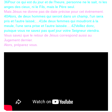
36
Pour ce qui est du jour et de l'heure, personne ne le sait, ni les
anges des cieux, ni le Fils, mais le Père seul.
Mais Jésus ne donne pas de date précise pour cet évènement.
40
Alors, de deux hommes qui seront dans un champ, l'un sera
pris et l'autre laissé;…
41
de deux femmes qui moudront à la
meule, l'une sera prise et l'autre laissée.…
42
Veillez donc,
puisque vous ne savez pas quel jour votre Seigneur viendra.
Vous savez que le retour de Jésus correspond aussi au
Jugement dernier.
Alors, préparez vous.