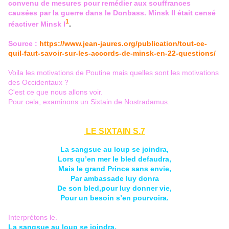
convenu de mesures pour remédier aux souffrances
causées par la guerre dans le Donbass. Minsk II était censé
1
réactiver Minsk I
.
Source :
https://www.jean-jaures.org/publication/tout-ce-
quil-faut-savoir-sur-les-accords-de-minsk-en-22-questions/
Voila les motivations de Poutine mais quelles sont les motivations
des Occidentaux ?
C'est ce que nous allons voir.
Pour cela, examinons un Sixtain de Nostradamus.
LE SIXTAIN S.7
La sangsue au loup se joindra,
Lors qu’en mer le bled defaudra,
Mais le grand Prince sans envie,
Par ambassade luy donra
De son bled,pour luy donner vie,
Pour un besoin s’en pourvoira.
Interprétons le.
La sangsue au loup se joindra,