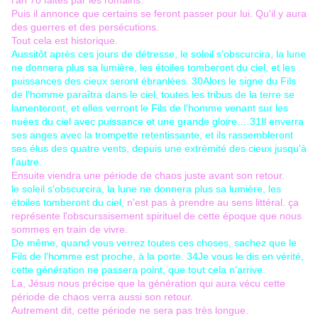
l'an 70 faites par les romains.
Puis il annonce que certains se feront passer pour lui. Qu'il y aura
des guerres et des persécutions.
Tout cela est historique.
Aussitôt après ces jours de détresse, le soleil s'obscurcira, la lune
ne donnera plus sa lumière, les étoiles tomberont du ciel, et les
puissances des cieux seront ébranlées.
30
Alors le signe du Fils
de l'homme paraîtra dans le ciel, toutes les tribus de la terre se
lamenteront, et elles verront le Fils de l'homme venant sur les
nuées du ciel avec puissance et une grande gloire.…
31
Il enverra
ses anges avec la trompette retentissante, et ils rassembleront
ses élus des quatre vents, depuis une extrémité des cieux jusqu'à
l'autre.
Ensuite viendra une période de chaos juste avant son retour.
le soleil s'obscurcira, la lune ne donnera plus sa lumière, les
étoiles tomberont du ciel,
n'est pas à prendre au sens littéral. ça
représente l'obscurssisement spirituel de cette époque que nous
sommes en train de vivre.
De même, quand vous verrez toutes ces choses, sachez que le
Fils de l'homme est proche, à la porte.
34
Je vous le dis en vérité,
cette génération ne passera point, que tout cela n'arrive.
La, Jésus nous précise que la génération qui aura vécu cette
période de chaos verra aussi son retour.
Autrement dit, cette période ne sera pas très longue.