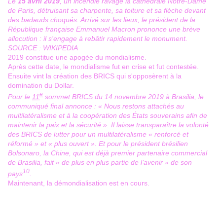
Le
15 avril 2019
, un incendie ravage la cathédrale Notre-Dame
de Paris, détruisant sa charpente, sa toiture et sa flèche devant
des badauds choqués. Arrivé sur les lieux, le président de la
République française Emmanuel Macron prononce une brève
allocution : il s'engage à rebâtir rapidement le monument.
SOURCE : WIKIPEDIA
2019 constitue une apogée du mondialisme.
Après cette date, le mondialisme fut en crise et fut contestée.
Ensuite vint la création des BRICS qui s'opposèrent à la
domination du Dollar.
e
Pour le
11
sommet BRICS du
14 novembre 2019
à Brasilia, le
communiqué final annonce :
« Nous restons attachés au
multilatéralisme et à la coopération des États souverains afin de
maintenir la paix et la sécurité »
. Il laisse transparaître la volonté
des BRICS de lutter pour un multilatéralisme
« renforcé et
réformé »
et
« plus ouvert »
. Et pour le président brésilien
Bolsonaro, la Chine, qui est déjà premier partenaire commercial
de Brasilia, fait
« de plus en plus partie de l’avenir »
de son
10
pays
.
Maintenant, la démondialisation est en cours.