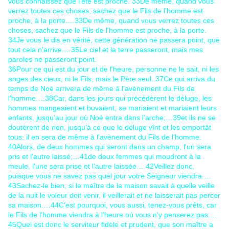
vous connaissez que l'été est proche.
33
De même, quand vous
verrez toutes ces choses, sachez que le Fils de l'homme est
proche, à la porte.…
33
De même, quand vous verrez toutes ces
choses, sachez que le Fils de l'homme est proche, à la porte.
34
Je vous le dis en vérité, cette génération ne passera point, que
tout cela n'arrive.…
35
Le ciel et la terre passeront, mais mes
paroles ne passeront point.
36
Pour ce qui est du jour et de l'heure, personne ne le sait, ni les
anges des cieux, ni le Fils, mais le Père seul.
37
Ce qui arriva du
temps de Noé arrivera de même à l'avènement du Fils de
l'homme.…
38
Car, dans les jours qui précédèrent le déluge, les
hommes mangeaient et buvaient, se mariaient et mariaient leurs
enfants, jusqu'au jour où Noé entra dans l'arche;…
39
et ils ne se
doutèrent de rien, jusqu'à ce que le déluge vînt et les emportât
tous: il en sera de même à l'avènement du Fils de l'homme.
40
Alors, de deux hommes qui seront dans un champ, l'un sera
pris et l'autre laissé;…
41
de deux femmes qui moudront à la
meule, l'une sera prise et l'autre laissée.…
42
Veillez donc,
puisque vous ne savez pas quel jour votre Seigneur viendra.…
43
Sachez-le bien, si le maître de la maison savait à quelle veille
de la nuit le voleur doit venir, il veillerait et ne laisserait pas percer
sa maison.…
44
C'est pourquoi, vous aussi, tenez-vous prêts, car
le Fils de l'homme viendra à l'heure où vous n'y penserez pas.…
45
Quel est donc le serviteur fidèle et prudent, que son maître a