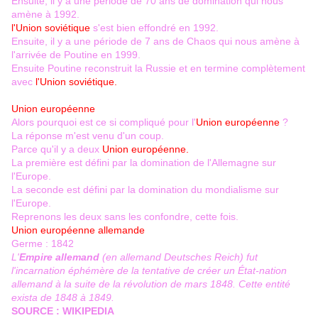
Ensuite, il y a une période de 70 ans de domination qui nous
amène à 1992.
l'Union soviétique
s'est bien effondré en 1992.
Ensuite, il y a une période de 7 ans de Chaos qui nous amène à
l'arrivée de Poutine en 1999.
Ensuite Poutine reconstruit la Russie et en termine complètement
avec
l'Union soviétique.
Union européenne
Alors pourquoi est ce si compliqué pour l'
Union européenne
?
La réponse m'est venu d'un coup.
Parce qu'il y a deux
Union européenne.
La première est défini par la domination de l'Allemagne sur
l'Europe.
La seconde est défini par la domination du mondialisme sur
l'Europe.
Reprenons les deux sans les confondre, cette fois.
Union européenne allemande
Germe : 1842
L'
Empire allemand
(en
allemand
Deutsches Reich
) fut
l'incarnation éphémère de la tentative de créer un
État-nation
allemand
à la suite de la
révolution de mars 1848
. Cette entité
exista de 1848 à 1849.
SOURCE : WIKIPEDIA