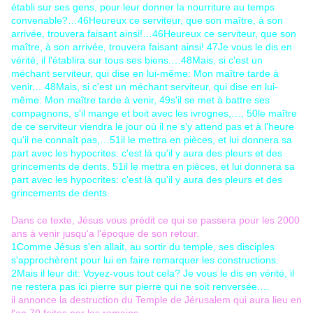
établi sur ses gens, pour leur donner la nourriture au temps
convenable?…
46
Heureux ce serviteur, que son maître, à son
arrivée, trouvera faisant ainsi!…
46
Heureux ce serviteur, que son
maître, à son arrivée, trouvera faisant ainsi!
47
Je vous le dis en
vérité, il l'établira sur tous ses biens.…
48
Mais, si c'est un
méchant serviteur, qui dise en lui-même: Mon maître tarde à
venir,…
48
Mais, si c'est un méchant serviteur, qui dise en lui-
même: Mon maître tarde à venir,
49
s'il se met à battre ses
compagnons, s'il mange et boit avec les ivrognes,…
,
50
le maître
de ce serviteur viendra le jour où il ne s'y attend pas et à l'heure
qu'il ne connaît pas,…
51
il le mettra en pièces, et lui donnera sa
part avec les hypocrites: c'est là qu'il y aura des pleurs et des
grincements de dents.
51
il le mettra en pièces, et lui donnera sa
part avec les hypocrites: c'est là qu'il y aura des pleurs et des
grincements de dents.
Dans ce texte, Jésus vous prédit ce qui se passera pour les 2000
ans à venir jusqu'a l'époque de son retour.
1
Comme Jésus s'en allait, au sortir du temple, ses disciples
s'approchèrent pour lui en faire remarquer les constructions.
2
Mais il leur dit: Voyez-vous tout cela? Je vous le dis en vérité, il
ne restera pas ici pierre sur pierre qui ne soit renversée.…
il annonce la destruction du Temple de Jérusalem qui aura lieu en