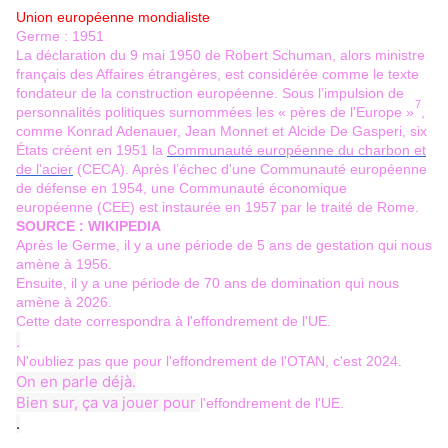
Union européenne mondialiste
Germe : 1951
La
déclaration du 9 mai 1950
de
Robert Schuman
, alors
ministre
français des Affaires étrangères
, est considérée comme le texte
fondateur de la
construction européenne
. Sous l’impulsion de
7
personnalités politiques surnommées les
«
pères de l'Europe
»
,
comme
Konrad Adenauer
,
Jean Monnet
et
Alcide De Gasperi
, six
États créent en 1951 la
Communauté européenne du charbon et
de l'acier
(CECA). Après l’échec d'une
Communauté européenne
de défense
en 1954, une
Communauté économique
européenne
(CEE) est instaurée en 1957 par le
traité de Rome
.
SOURCE : WIKIPEDIA
Après le Germe, il y a une période de 5 ans de gestation qui nous
amène à 1956.
Ensuite, il y a une période de 70 ans de domination qui nous
amène à 2026.
Cette date correspondra à l'effondrement de l'UE.
.
N'oubliez pas que pour l'effondrement de l'OTAN, c'est 2024.
On en parle déjà.
Bien sur, ça va jouer pour 
l'effondrement de l'UE.
.