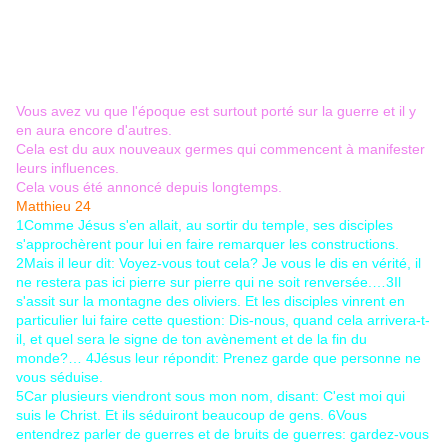
Vous avez vu que l'époque est surtout porté sur la guerre et il y
en aura encore d'autres.
Cela est du aux nouveaux germes qui commencent à manifester
leurs influences.
Cela vous été annoncé depuis longtemps.
Matthieu 24
1
Comme Jésus s'en allait, au sortir du temple, ses disciples
s'approchèrent pour lui en faire remarquer les constructions.
2
Mais il leur dit: Voyez-vous tout cela? Je vous le dis en vérité, il
ne restera pas ici pierre sur pierre qui ne soit renversée.…
3
Il
s'assit sur la montagne des oliviers. Et les disciples vinrent en
particulier lui faire cette question: Dis-nous, quand cela arrivera-t-
il, et quel sera le signe de ton avènement et de la fin du
monde?…
4
Jésus leur répondit: Prenez garde que personne ne
vous séduise.
5
Car plusieurs viendront sous mon nom, disant: C'est moi qui
suis le Christ. Et ils séduiront beaucoup de gens.
6
Vous
entendrez parler de guerres et de bruits de guerres: gardez-vous