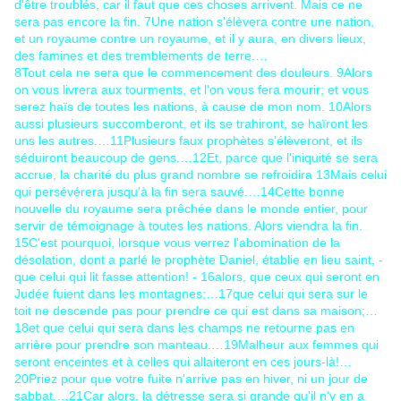
d'être troublés, car il faut que ces choses arrivent. Mais ce ne
sera pas encore la fin.
7
Une nation s'élèvera contre une nation,
et un royaume contre un royaume, et il y aura, en divers lieux,
des famines et des tremblements de terre.…
8
Tout cela ne sera que le commencement des douleurs.
9
Alors
on vous livrera aux tourments, et l'on vous fera mourir; et vous
serez haïs de toutes les nations, à cause de mon nom.
10
Alors
aussi plusieurs succomberont, et ils se trahiront, se haïront les
uns les autres.…
11
Plusieurs faux prophètes s'élèveront, et ils
séduiront beaucoup de gens.…
12
Et, parce que l'iniquité se sera
accrue, la charité du plus grand nombre se refroidira
13
Mais celui
qui persévérera jusqu'à la fin sera sauvé.…
14
Cette bonne
nouvelle du royaume sera prêchée dans le monde entier, pour
servir de témoignage à toutes les nations. Alors viendra la fin.
15
C'est pourquoi, lorsque vous verrez l'abomination de la
désolation, dont a parlé le prophète Daniel, établie en lieu saint, -
que celui qui lit fasse attention! -
16
alors, que ceux qui seront en
Judée fuient dans les montagnes;…
17
que celui qui sera sur le
toit ne descende pas pour prendre ce qui est dans sa maison;…
18
et que celui qui sera dans les champs ne retourne pas en
arrière pour prendre son manteau.…
19
Malheur aux femmes qui
seront enceintes et à celles qui allaiteront en ces jours-là!…
20
Priez pour que votre fuite n'arrive pas en hiver, ni un jour de
sabbat.…
21
Car alors, la détresse sera si grande qu'il n'y en a