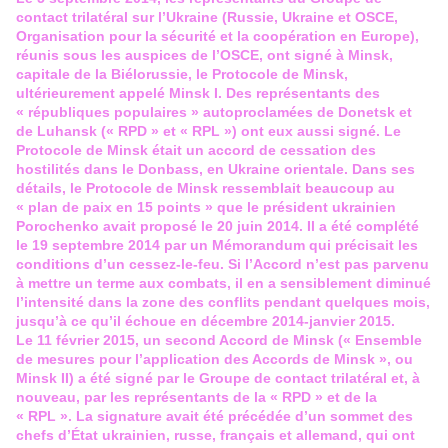
contact trilatéral sur l’Ukraine (Russie, Ukraine et OSCE,
Organisation pour la sécurité et la coopération en Europe),
réunis sous les auspices de l’OSCE, ont signé à Minsk,
capitale de la Biélorussie, le Protocole de Minsk,
ultérieurement appelé Minsk I. Des représentants des
« républiques populaires » autoproclamées de Donetsk et
de Luhansk (« RPD » et « RPL ») ont eux aussi signé. Le
Protocole de Minsk était un accord de cessation des
hostilités dans le Donbass, en Ukraine orientale. Dans ses
détails, le Protocole de Minsk ressemblait beaucoup au
« plan de paix en 15 points » que le président ukrainien
Porochenko avait proposé le 20 juin 2014. Il a été complété
le 19 septembre 2014 par un Mémorandum qui précisait les
conditions d’un cessez-le-feu. Si l’Accord n’est pas parvenu
à mettre un terme aux combats, il en a sensiblement diminué
l’intensité dans la zone des conflits pendant quelques mois,
jusqu’à ce qu’il échoue en décembre 2014-janvier 2015.
Le 11 février 2015, un second Accord de Minsk (« Ensemble
de mesures pour l’application des Accords de Minsk », ou
Minsk II) a été signé par le Groupe de contact trilatéral et, à
nouveau, par les représentants de la « RPD » et de la
« RPL ». La signature avait été précédée d’un sommet des
chefs d’État ukrainien, russe, français et allemand, qui ont