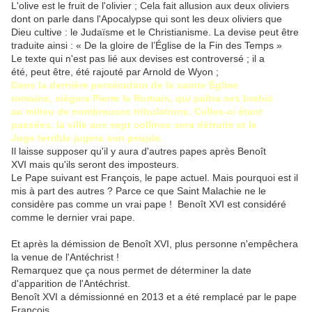
L'olive est le fruit de l'olivier ; Cela fait allusion aux deux oliviers
dont on parle dans l'Apocalypse qui sont les deux oliviers que
Dieu cultive : le Judaïsme et le Christianisme. La devise peut être
traduite ainsi : « De la gloire de l’Église de la Fin des Temps »
Le texte qui n'est pas lié aux devises est controversé ; il a
été, peut être, été rajouté par Arnold de Wyon ;
Dans la dernière persécution de la sainte Église
romaine, siégera Pierre le Romain, qui paîtra ses brebis
au milieu de nombreuses tribulations. Celles-ci étant
passées, la ville aux sept collines sera détruite et le
Juge terrible jugera son peuple.
Il laisse supposer qu'il y aura d'autres papes après
Benoît
XVI mais qu'ils seront des imposteurs
.
Le Pape suivant est François, le pape actuel. Mais pourquoi est il
mis à part des autres ? Parce ce que Saint Malachie ne le
considère pas comme un vrai pape !
Benoît XVI est considéré
comme le dernier vrai pape.
Et après la démission de
Benoît XVI
, plus personne n'empêchera
la venue de
l'Antéchrist !
Remarquez que ça nous permet de déterminer la date
d'apparition de l'Antéchrist.
Benoît XVI a démissionné en 2013 et a été remplacé par le pape
François.