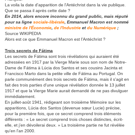
La voila la date d'apparition de
l'Antéchrist dans la vie publique.
Que se passa il après cette date ?
En 2014, alors encore inconnu du grand public, mais réputé
pour sa ligne
sociale-libérale
, Emmanuel Macron est nommé
ministre de l'Économie
,
de l'Industrie
et
du Numérique
;
Source WIKIPEDIA
Alors est ce que Emmanuel Macron est
l'Antéchrist ?
Trois secrets de Fátima
Les secrets de Fátima sont trois révélations qui auraient été
adressées en 1917 par la Vierge Marie sous son nom de Notre-
Dame de Fátima à Lúcia dos Santos et ses cousins Jacinta et
Francisco Marto dans la petite ville de Fátima au Portugal. On
parle communément des trois secrets de Fátima, mais il s'agit en
fait des trois parties d'une unique révélation donnée le 13 juillet
1917 et que la Vierge Marie aurait demandé de ne pas divulguer
immédiatement.
En juillet-août 1941, rédigeant son troisième Mémoire sur les
apparitions, Lúcia dos Santos (devenue sœur Lucie) précise,
pour la première fois, que ce secret comprend trois éléments
différents : « Le secret comprend trois choses distinctes, écrit-
elle, et j’en dévoilerai deux. » La troisième partie ne fut révélée
qu'en l'an 2000.