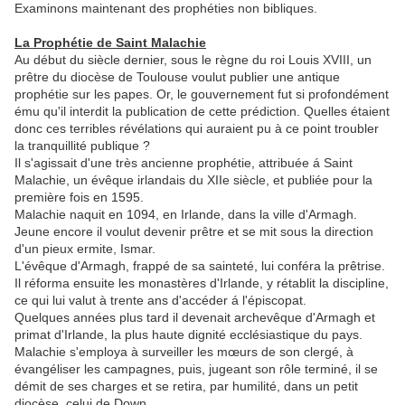
Examinons maintenant des prophéties non bibliques.
La Prophétie de Saint Malachie
Au début du siècle dernier, sous le règne du roi Louis XVIII, un
prêtre du diocèse de Toulouse voulut publier une antique
prophétie sur les papes. Or, le gouvernement fut si profondément
ému qu'il interdit la publication de cette prédiction. Quelles étaient
donc ces terribles révélations qui auraient pu à ce point troubler
la tranquillité publique ?
Il s'agissait d'une très ancienne prophétie, attribuée á Saint
Malachie, un évêque irlandais du XIIe siècle, et publiée pour la
première fois en 1595.
Malachie naquit en 1094, en Irlande, dans la ville d'Armagh.
Jeune encore il voulut devenir prêtre et se mit sous la direction
d'un pieux ermite, Ismar.
L'évêque d'Armagh, frappé de sa sainteté, lui conféra la prêtrise.
Il réforma ensuite les monastères d'Irlande, y rétablit la discipline,
ce qui lui valut à trente ans d'accéder á l'épiscopat.
Quelques années plus tard il devenait archevêque d'Armagh et
primat d'Irlande, la plus haute dignité ecclésiastique du pays.
Malachie s'employa à surveiller les mœurs de son clergé, à
évangéliser les campagnes, puis, jugeant son rôle terminé, il se
démit de ses charges et se retira, par humilité, dans un petit
diocèse, celui de Down.