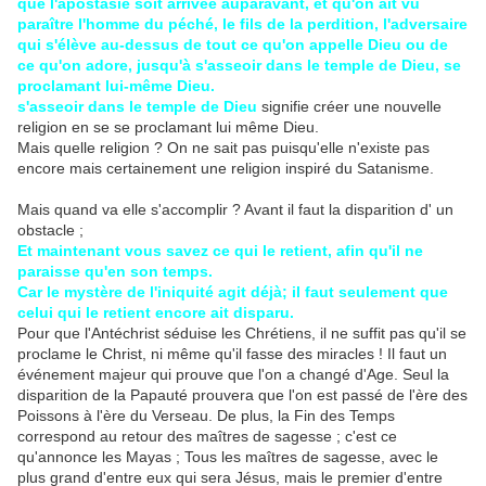
que l'apostasie soit arrivée auparavant, et qu'on ait vu
paraître l'homme du péché, le fils de la perdition, l'adversaire
qui s'élève au-dessus de tout ce qu'on appelle Dieu ou de
ce qu'on adore, jusqu'à s'asseoir dans le temple de Dieu, se
proclamant lui-même Dieu.
s'asseoir dans le temple de Dieu
signifie créer une nouvelle
religion en se se proclamant lui même Dieu.
Mais quelle religion ? On ne sait pas puisqu'elle n'existe pas
encore mais certainement une religion inspiré du Satanisme.
Mais quand va elle s'accomplir ? Avant il faut la disparition d' un
obstacle ;
Et maintenant vous savez ce qui le retient, afin qu'il ne
paraisse qu'en son temps.
Car le mystère de l'iniquité agit déjà; il faut seulement que
celui qui le retient encore ait disparu.
Pour que l'Antéchrist séduise les Chrétiens, il ne suffit pas qu'il se
proclame le Christ, ni même qu'il fasse des miracles ! Il faut un
événement majeur qui prouve que l'on a changé d'Age. Seul la
disparition de la Papauté prouvera que l'on est passé de l'ère des
Poissons à l'ère du Verseau. De plus, la Fin des Temps
correspond au retour des maîtres de sagesse ; c'est ce
qu'annonce les Mayas ; Tous les maîtres de sagesse, avec le
plus grand d'entre eux qui sera Jésus, mais le premier d'entre