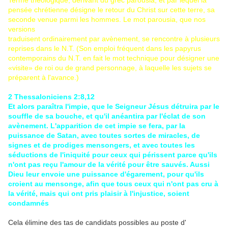
Terme théologique, dérivant du grec parousia, et par lequel la
pensée chrétienne désigne le retour du Christ sur cette terre, sa
seconde venue parmi les hommes. Le mot parousia, que nos
versions
traduisent ordinairement par avènement, se rencontre à plusieurs
reprises dans le N.T. (Son emploi fréquent dans les papyrus
contemporains du N.T. en fait le mot technique pour désigner une
«visite» de roi ou de grand personnage, à laquelle les sujets se
préparent à l'avance.)
2 Thessaloniciens 2:8,12
Et alors paraîtra l'impie, que le Seigneur Jésus détruira par le
souffle de sa bouche, et qu'il anéantira par l'éclat de son
avènement. L'apparition de cet impie se fera, par la
puissance de Satan, avec toutes sortes de miracles, de
signes et de prodiges mensongers, et avec toutes les
séductions de l'iniquité pour ceux qui périssent parce qu'ils
n'ont pas reçu l'amour de la vérité pour être sauvés. Aussi
Dieu leur envoie une puissance d'égarement, pour qu'ils
croient au mensonge, afin que tous ceux qui n'ont pas cru à
la vérité, mais qui ont pris plaisir à l'injustice, soient
condamnés
Cela élimine des tas de candidats possibles au poste d'