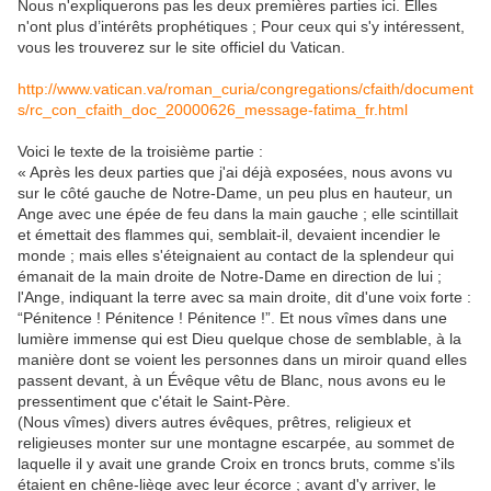
Nous n'expliquerons pas les deux premières parties ici. Elles
n'ont plus d’intérêts prophétiques ; Pour ceux qui s'y intéressent,
vous les trouverez sur le site officiel du Vatican.
http://www.vatican.va/roman_curia/congregations/cfaith/document
s/rc_con_cfaith_doc_20000626_message-fatima_fr.html
Voici le texte de la troisième partie :
« Après les deux parties que j'ai déjà exposées, nous avons vu
sur le côté gauche de Notre-Dame, un peu plus en hauteur, un
Ange avec une épée de feu dans la main gauche ; elle scintillait
et émettait des flammes qui, semblait-il, devaient incendier le
monde ; mais elles s'éteignaient au contact de la splendeur qui
émanait de la main droite de Notre-Dame en direction de lui ;
l'Ange, indiquant la terre avec sa main droite, dit d'une voix forte :
“Pénitence ! Pénitence ! Pénitence !”. Et nous vîmes dans une
lumière immense qui est Dieu quelque chose de semblable, à la
manière dont se voient les personnes dans un miroir quand elles
passent devant, à un Évêque vêtu de Blanc, nous avons eu le
pressentiment que c'était le Saint-Père.
(Nous vîmes) divers autres évêques, prêtres, religieux et
religieuses monter sur une montagne escarpée, au sommet de
laquelle il y avait une grande Croix en troncs bruts, comme s'ils
étaient en chêne-liège avec leur écorce ; avant d'y arriver, le