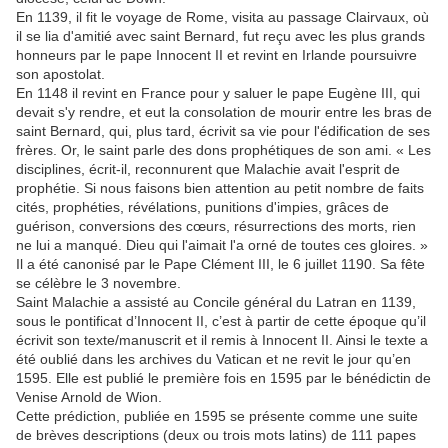
En 1139, il fit le voyage de Rome, visita au passage Clairvaux, où
il se lia d'amitié avec saint Bernard, fut reçu avec les plus grands
honneurs par le pape Innocent II et revint en Irlande poursuivre
son apostolat.
En 1148 il revint en France pour y saluer le pape Eugène III, qui
devait s'y rendre, et eut la consolation de mourir entre les bras de
saint Bernard, qui, plus tard, écrivit sa vie pour l'édification de ses
frères. Or, le saint parle des dons prophétiques de son ami. « Les
disciplines, écrit-il, reconnurent que Malachie avait l'esprit de
prophétie. Si nous faisons bien attention au petit nombre de faits
cités, prophéties, révélations, punitions d'impies, grâces de
guérison, conversions des cœurs, résurrections des morts, rien
ne lui a manqué. Dieu qui l'aimait l'a orné de toutes ces gloires. »
Il a été canonisé par le Pape Clément III, le 6 juillet 1190. Sa fête
se célèbre le 3 novembre.
Saint Malachie a assisté au Concile général du Latran en 1139,
sous le pontificat d’Innocent II, c’est à partir de cette époque qu’il
écrivit son texte/manuscrit et il remis à Innocent II. Ainsi le texte a
été oublié dans les archives du Vatican et ne revit le jour qu’en
1595. Elle est publié le première fois en 1595 par le bénédictin de
Venise Arnold de Wion.
Cette prédiction, publiée en 1595 se présente comme une suite
de brèves descriptions (deux ou trois mots latins) de 111 papes