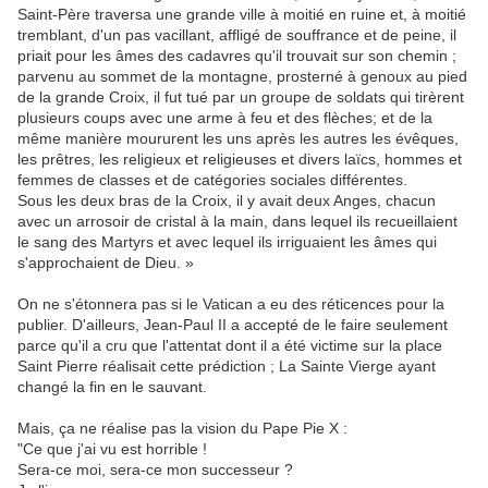
Saint-Père traversa une grande ville à moitié en ruine et, à moitié
tremblant, d'un pas vacillant, affligé de souffrance et de peine, il
priait pour les âmes des cadavres qu'il trouvait sur son chemin ;
parvenu au sommet de la montagne, prosterné à genoux au pied
de la grande Croix, il fut tué par un groupe de soldats qui tirèrent
plusieurs coups avec une arme à feu et des flèches; et de la
même manière moururent les uns après les autres les évêques,
les prêtres, les religieux et religieuses et divers laïcs, hommes et
femmes de classes et de catégories sociales différentes.
Sous les deux bras de la Croix, il y avait deux Anges, chacun
avec un arrosoir de cristal à la main, dans lequel ils recueillaient
le sang des Martyrs et avec lequel ils irriguaient les âmes qui
s'approchaient de Dieu. »
On ne s'étonnera pas si le Vatican a eu des réticences pour la
publier. D'ailleurs, Jean-Paul II a accepté de le faire seulement
parce qu'il a cru que l'attentat dont il a été victime sur la place
Saint Pierre réalisait cette prédiction ; La Sainte Vierge ayant
changé la fin en le sauvant.
Mais, ça ne réalise pas la vision du Pape Pie X :
"Ce que j'ai vu est horrible !
Sera-ce moi, sera-ce mon successeur ?