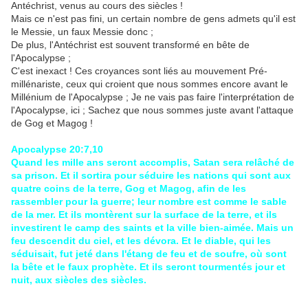
Antéchrist, venus au cours des siècles !
Mais ce n'est pas fini, un certain nombre de gens admets qu'il est
le Messie, un faux Messie donc ;
De plus, l'Antéchrist est souvent transformé en bête de
l'Apocalypse ;
C'est inexact ! Ces croyances sont liés au mouvement Pré-
millénariste, ceux qui croient que nous sommes encore avant le
Millénium de l'Apocalypse ; Je ne vais pas faire l'interprétation de
l'Apocalypse, ici ; Sachez que nous sommes juste avant l'attaque
de Gog et Magog !
Apocalypse 20:7,10
Quand les mille ans seront accomplis, Satan sera relâché de
sa prison. Et il sortira pour séduire les nations qui sont aux
quatre coins de la terre, Gog et Magog, afin de les
rassembler pour la guerre; leur nombre est comme le sable
de la mer. Et ils montèrent sur la surface de la terre, et ils
investirent le camp des saints et la ville bien-aimée. Mais un
feu descendit du ciel, et les dévora. Et le diable, qui les
séduisait, fut jeté dans l'étang de feu et de soufre, où sont
la bête et le faux prophète. Et ils seront tourmentés jour et
nuit, aux siècles des siècles.