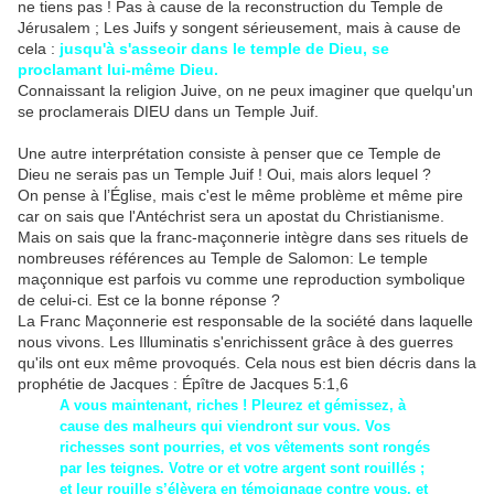
ne tiens pas ! Pas à cause de la reconstruction du Temple de
Jérusalem ; Les Juifs y songent sérieusement, mais à cause de
cela :
jusqu'à s'asseoir dans le temple de Dieu, se
proclamant lui-même Dieu.
Connaissant la religion Juive, on ne peux imaginer que quelqu'un
se proclamerais DIEU dans un Temple Juif.
Une autre interprétation consiste à penser que ce Temple de
Dieu ne serais pas un Temple Juif ! Oui, mais alors lequel ?
On pense à l’Église, mais c'est le même problème et même pire
car on sais que l'Antéchrist sera un apostat du Christianisme.
Mais on sais que la franc-maçonnerie intègre dans ses rituels de
nombreuses références au Temple de Salomon: Le temple
maçonnique est parfois vu comme une reproduction symbolique
de celui-ci. Est ce la bonne réponse ?
La Franc Maçonnerie est responsable de la société dans laquelle
nous vivons. Les Illuminatis s'enrichissent grâce à des guerres
qu'ils ont eux même provoqués. Cela nous est bien décris dans la
prophétie de Jacques :
Épître de Jacques 5:1,6
A vous maintenant, riches ! Pleurez et gémissez, à
cause des malheurs qui viendront sur vous. Vos
richesses sont pourries, et vos vêtements sont rongés
par les teignes. Votre or et votre argent sont rouillés ;
et leur rouille s’élèvera en témoignage contre vous, et