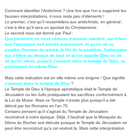
Comment identifier l'Antéchrist ? Une fois que l'on a supprimé les
fausses interprétations, il nous reste peu d’éléments !
Le premier, c'est qu'il ressemblera aux antéchrists, en général ;
c'est à dire qu'il sera un apostat du Christianisme.
Le second nous est donné par Paul :
Que personne ne vous séduise d'aucune manière; car il faut
que l'apostasie soit arrivée auparavant, et qu'on ait vu
paraître l'homme du péché, le fils de la perdition, l'adversaire
qui s'élève au-dessus de tout ce qu'on appelle Dieu ou de
ce qu'on adore, jusqu'à s'asseoir dans le temple de Dieu, se
proclamant lui-même Dieu.
Mais cette indication est en elle même une énigme ! Que signifie
s'asseoir dans le temple de Dieu
?
Le Temple de Dieu à l'époque apostolique était le Temple de
Jérusalem ou les Juifs pratiquaient les sacrifices conformément à
la Loi de Moise. Mais ce Temple n'existe plus puisqu'il a été
détruit par les Romains en l'an 70.
Certains pensent qu'il s'agirait du Temple de Jérusalem
reconstruit à notre époque. Déjà, il faudrait que la Mosquée du
Dôme du Rocher soit détruite puisque le
Temple de Jérusalem
ne
peut être reconstruit qu'a cet endroit la. Mais cette interprétation