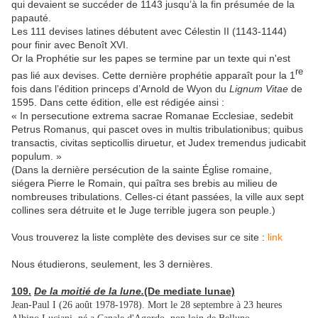
qui devaient se succéder de 1143 jusqu’à la fin présumée de la
papauté.
Les 111 devises latines débutent avec Célestin II (1143-1144)
pour finir avec Benoît XVI.
Or la Prophétie sur les papes se termine par un texte qui n'est
re
pas lié aux devises. Cette dernière prophétie apparaît pour la 1
fois dans l’édition princeps d’Arnold de Wyon du
Lignum Vitae
de
1595. Dans cette édition, elle est rédigée ainsi :
« In persecutione extrema sacrae Romanae Ecclesiae, sedebit
Petrus Romanus, qui pascet oves in multis tribulationibus; quibus
transactis, civitas septicollis diruetur, et Judex tremendus judicabit
populum. »
(Dans la dernière persécution de la sainte Église romaine,
siégera Pierre le Romain, qui paîtra ses brebis au milieu de
nombreuses tribulations. Celles-ci étant passées, la ville aux sept
collines sera détruite et le Juge terrible jugera son peuple.)
Vous trouverez la liste complète des devises sur ce site :
link
Nous étudierons, seulement, les 3 dernières.
109.
De la moitié de la lune.
(De mediate lunae)
Jean-Paul I (26 août 1978-1978). Mort le 28 septembre à 23 heures