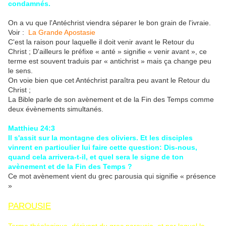
condamnés.
On a vu que l'Antéchrist viendra séparer le bon grain de l'ivraie.
Voir :
La Grande Apostasie
C'est la raison pour laquelle il doit venir avant le Retour du
Christ ; D'ailleurs le préfixe « anté » signifie « venir avant », ce
terme est souvent traduis par « antichrist » mais ça change peu
le sens.
On voie bien que cet Antéchrist paraîtra peu avant le Retour du
Christ ;
La Bible parle de son avènement et de la Fin des Temps comme
deux évènements simultanés.
Matthieu 24:3
Il s'assit sur la montagne des oliviers. Et les disciples
vinrent en particulier lui faire cette question: Dis-nous,
quand cela arrivera-t-il, et quel sera le signe de ton
avènement et de la Fin des Temps ?
Ce mot avènement vient du grec parousia qui signifie « présence
»
PAROUSIE