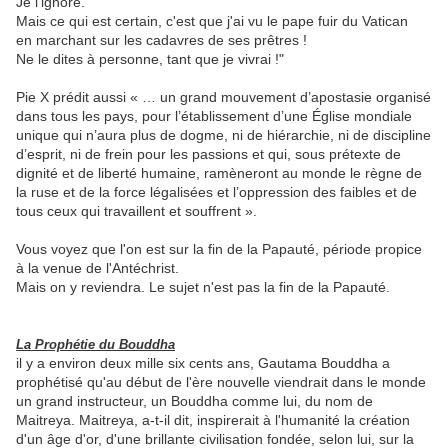
Je l'ignore.
Mais ce qui est certain, c'est que j'ai vu le pape fuir du Vatican
en marchant sur les cadavres de ses prêtres !
Ne le dites à personne, tant que je vivrai !"
Pie X prédit aussi « … un grand mouvement d’apostasie organisé
dans tous les pays, pour l’établissement d’une Église mondiale
unique qui n’aura plus de dogme, ni de hiérarchie, ni de discipline
d’esprit, ni de frein pour les passions et qui, sous prétexte de
dignité et de liberté humaine, ramèneront au monde le règne de
la ruse et de la force légalisées et l’oppression des faibles et de
tous ceux qui travaillent et souffrent ».
Vous voyez que l'on est sur la fin de la Papauté, période propice
à la venue de
l'Antéchrist.
Mais on y reviendra. Le sujet n'est pas
la fin de la Papauté.
La Prophétie du Bouddha
il y a environ deux mille six cents ans, Gautama Bouddha a
prophétisé qu'au début de l'ère nouvelle viendrait dans le monde
un grand instructeur, un Bouddha comme lui, du nom de
Maitreya. Maitreya, a-t-il dit, inspirerait à l'humanité la création
d'un âge d'or, d'une brillante civilisation fondée, selon lui, sur la