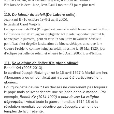
Albino Luciani, né a Canale d'Agordo, non loin de Belluno
Elu lors de la demi-lune, Jean-Paul I mourut 33 jours plus tard.
110.
Du labeur du soleil.
(De Labore solis)
Jean-Paul II (16 octobre 1978-2 avril 2005).
le cardinal Carol Wojtyla
Ce pape venant de l'Est (Pologne) est comme le soleil levant venant de l'Est.
De plus son rôle de voyageur infatigable, tel le soleil apportant partout la
bonne parole (lumière), peut en faire un soleil très travailleur.
Sous
son
pontificat s’est dégelée la situation du bloc soviétique, ainsi que la «
Guerre Froide », comme neige au soleil. Il est né le 18 Mai 1920, jour
d’éclipse partielle de soleil, et enterré le 8 Avril 2005,
jour
d'éclipse
.
111.
De la gloire de l'olive.
(De gloria olivae)
Benoît XVI (2005-2013).
le cardinal Joseph Ratzinger né le 16 avril 1927 à Marktl am Inn,
Allemagne a eu un pontificat qui n'a pas été particulièrement
glorieux.
Pourquoi cette devise ? Les devises ne concernent pas toujours
le pape mais peuvent décrire une situation dans le monde ! Par
exemple,
Benoît XV (1914-1922) a pour devise
La religion
dépeuplée.
Il vécut toute la guerre mondiale 1914-18 et la
révolution mondiale consécutive qui dépeupla vraiment les
temples de la chrétienté.