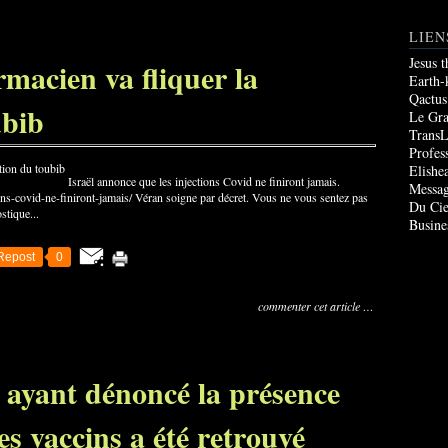
LIEN
Jesus 
macien va fliquer la
Earth-
Qactus
ubib
Le Gr
TransL
Profes
Elishe
Israël annonce que les injections Covid ne finiront jamais.
Messag
ions-covid-ne-finiront-jamais/ Véran soigne par décret. Vous ne vous sentez pas
Du Cie
stique...
Busine
Repost
0
commenter cet article
…
e ayant dénoncé la présence
s vaccins a été retrouvé