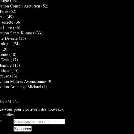
logie
(53)
sation Conseil Arcturien
(52)
Terre
(52)
mie
(49)
 secrète
(36)
e Libre
(36)
sation Sanat Kumara
(33)
ité Diverse
(29)
tologie
(24)
s
(20)
nomie
(18)
 Tesla
(17)
tembre
(15)
itique
(15)
creuse
(13)
sation Maîtres Ascensionnés
(9)
sation Archange Mickael
(1)
NNEMENT
z-vous pour être averti des nouveaux
s publiés.