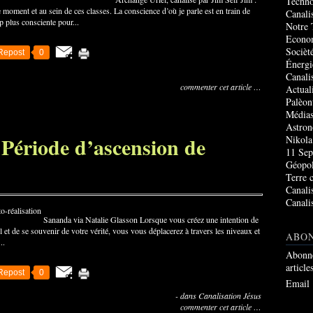
Techno
 moment et au sein de ces classes. La conscience d’où je parle est en train de
Canali
p plus consciente pour...
Notre 
Econo
Socièté
Repost
0
Énergi
Canali
commenter cet article
…
Actual
Palèon
Média
Astro
 Période d’ascension de
Nikola
11 Sep
Géopol
Terre 
Canali
Canali
Sananda via Natalie Glasson Lorsque vous créez une intention de
l et de se souvenir de votre vérité, vous vous déplacerez à travers les niveaux et
ABO
..
Abonne
article
Repost
0
Email
-
dans
Canalisation Jésus
commenter cet article
…