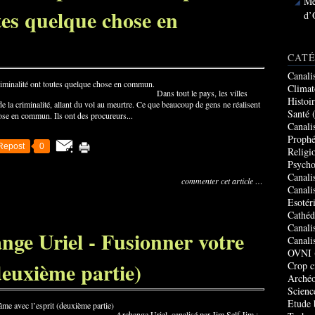
Me
tes quelque chose en
d’
CATÉ
Canali
Climat
Dans tout le pays, les villes
Histoi
 la criminalité, allant du vol au meurtre. Ce que beaucoup de gens ne réalisent
Santé
(
hose en commun. Ils ont des procureurs...
Canali
Prophé
Repost
0
Religi
Psycho
Canali
commenter cet article
…
Canali
Esotér
Cathéd
Canali
nge Uriel - Fusionner votre
Canali
OVNI
deuxième partie)
Crop c
Archéo
Scienc
Etude 
Archange Uriel, canalisé par Jim Self Jim :