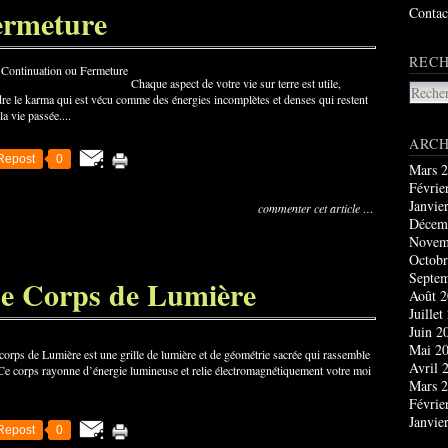
ermeture
Contac
RECH
Chaque aspect de votre vie sur terre est utile,
oudre le karma qui est vécu comme des énergies incomplètes et denses qui restent
la vie passée....
ARCH
Repost
0
Mars 
Févrie
Janvie
commenter cet article
…
Décem
Novem
Octobr
Septe
Le Corps de Lumière
Août 
Juillet
Juin 2
Mai 2
corps de Lumière est une grille de lumière et de géométrie sacrée qui rassemble
Avril 
. Ce corps rayonne d’énergie lumineuse et relie électromagnétiquement votre moi
Mars 
Févrie
Janvie
Repost
0