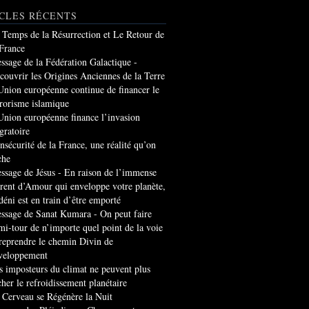
CLES RÉCENTS
 Temps de la Résurrection et Le Retour de
 France
ssage de la Fédération Galactique -
couvrir les Origines Anciennes de la Terre
Union européenne continue de financer le
rrorisme islamique
Union européenne finance l’invasion
gratoire
insécurité de la France, une réalité qu’on
che
ssage de Jésus - En raison de l’immense
rrent d’Amour qui enveloppe votre planète,
 déni est en train d’être emporté
ssage de Sanat Kumara - On peut faire
mi-tour de n’importe quel point de la voie
 reprendre le chemin Divin de
veloppement
s imposteurs du climat ne peuvent plus
cher le refroidissement planétaire
 Cerveau se Régénère la Nuit