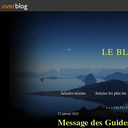
LE B
Articles récents
Articles les plus lus
500
<<
<
510
511
5
22 janvier 2022
Message des Guides