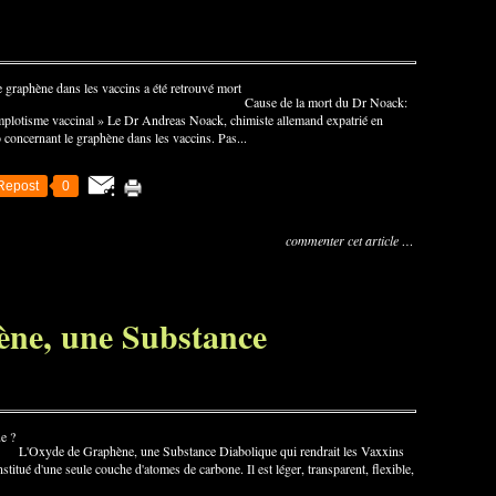
Cause de la mort du Dr Noack:
mplotisme vaccinal » Le Dr Andreas Noack, chimiste allemand expatrié en
o concernant le graphène dans les vaccins. Pas...
Repost
0
commenter cet article
…
ne, une Substance
L'Oxyde de Graphène, une Substance Diabolique qui rendrait les Vaxxins
itué d'une seule couche d'atomes de carbone. Il est léger, transparent, flexible,