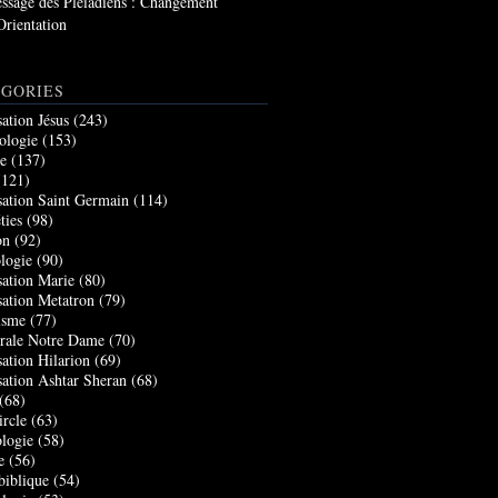
ssage des Pléiadiens : Changement
Orientation
GORIES
sation Jésus
(243)
ologie
(153)
re
(137)
121)
sation Saint Germain
(114)
ties
(98)
on
(92)
logie
(90)
sation Marie
(80)
sation Metatron
(79)
isme
(77)
rale Notre Dame
(70)
sation Hilarion
(69)
sation Ashtar Sheran
(68)
(68)
ircle
(63)
logie
(58)
e
(56)
biblique
(54)