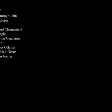
S
through John
keeper
and Changement
ight
sion Gendarme
an
es Célestes
l à la Terre
ss bourse