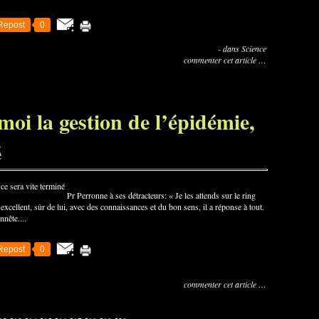
Repost
0
-
dans
Science
commenter cet article
…
moi la gestion de l’épidémie,
é
Pr Perronne à ses détracteurs: « Je les attends sur le ring
xcellent, sûr de lui, avec des connaissances et du bon sens, il a réponse à tout.
nnête....
Repost
0
commenter cet article
…