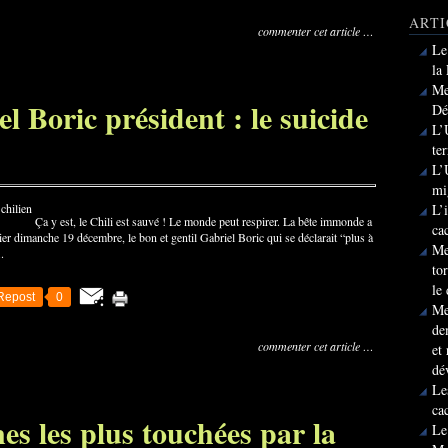
ARTI
commenter cet article
…
Le
la
Me
l Boric président : le suicide
Dé
L’
te
L’
mi
L’
Ça y est, le Chili est sauvé ! Le monde peut respirer. La bête immonde a
ca
er dimanche 19 décembre, le bon et gentil Gabriel Boric qui se déclarait “plus à
Me
.
to
le
Repost
0
Me
de
commenter cet article
…
et
dé
Le
ca
nes les plus touchées par la
Le