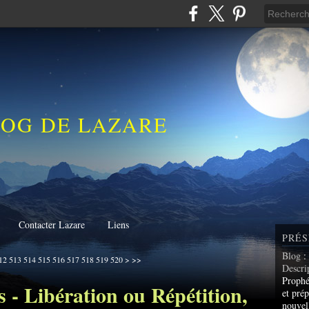
LOG DE LAZARE
Contacter Lazare
Liens
PRÉS
Blog
:
530
540
550
560
570
580
590
600
700
800
12
513
514
515
516
517
518
519
520
>
>>
Descri
Prophé
 - Libération ou Répétition,
et prép
nouvel