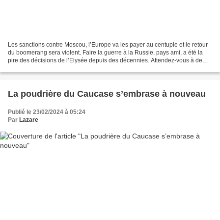
Les sanctions contre Moscou, l’Europe va les payer au centuple et le retour
du boomerang sera violent. Faire la guerre à la Russie, pays ami, a été la
pire des décisions de l’Elysée depuis des décennies. Attendez-vous à de
l’inflation et à des taux élevés...
La poudrière du Caucase s’embrase à nouveau
Publié le 23/02/2024 à 05:24
Par
Lazare