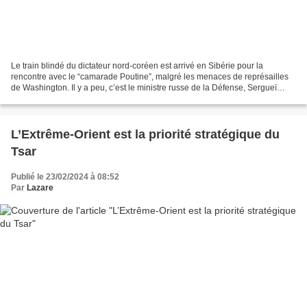
Le train blindé du dictateur nord-coréen est arrivé en Sibérie pour la
rencontre avec le “camarade Poutine”, malgré les menaces de représailles
de Washington. Il y a peu, c’est le ministre russe de la Défense, Sergueï
Choïgu, qui avait effectué une visite...
L’Extrême-Orient est la priorité stratégique du
Tsar
Publié le 23/02/2024 à 08:52
Par
Lazare