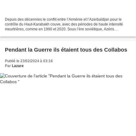
Depuis des décennies le conflit entre l’Arménie et l’Azerbaïdjan pour le
contrôle du Haut-Karabakh couve, avec des périodes de haute intensité
meurtrières, comme en 1990 et 2020. Sous l’ère soviétique, Azéris
musulmans et Arméniens chrétiens entretenaient...
Pendant la Guerre ils étaient tous des Collabos
Publié le 23/02/2024 à 03:16
Par
Lazare