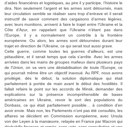
d’aides financières et logistiques, au pire il y participe, l’histoire le
dira. Non seulement l’argent et les armes sont détournés, mais
leur circulation semble se réaliser sans trop d’entrave et il serait
instructif de savoir comment des cargaisons d’armes légères,
avec leurs munitions, arrivent à faire le trajet entre l’Ukraine et la
Côte d’Azur, en rappelant que l’Ukraine n’étant pas dans
l’Europe, il y a normalement un contrôle à la frontière
européenne. Ou alors, les armes sont détournées durant leur
trajet en direction de l’Ukraine, ce qui serait tout aussi grave.
Cette guerre, comme toutes les guerres d’ailleurs, est une
pétaudière, et il serait temps que cela s’arrête. Avec les armes
arrivées dans les mains de groupes mafieux dans plusieurs pays
de l’Union, on va vers une déstabilisation de toute l’Europe, ce
qui pourrait même être un objectif inavoué. Au RPF, nous avons
privilégié, dès le début, la solution diplomatique qui était
parfaitement à portée de main avant le début des hostilités. Il
fallait refaire le point sur les accords de Minsk, demander des
explications sur la présence incompréhensible de bases
américaines en Ukraine, revoir le sort des populations du
Donbass, ce qui était parfaitement possible… à condition d’en
avoir envie. Mais non, les Parlements n’ont pas été consultés, les
affaires se décident en Commission européenne, avec Ursula
von der Leyen à la manœuvre, relayée en France par Macron qui
déshabille finances et armée, sans vote, sans consultation et une