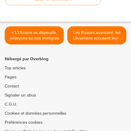
< L’Ukraine se dépeuple,
Les Russes avancent, les
envoyons-lui nos immigrés
Ukrainiens accusent leurs
officiers d’incompétence >
Hébergé par Overblog
Top articles
Pages
Contact
Signaler un abus
C.G.U.
Cookies et données personnelles
Préférences cookies