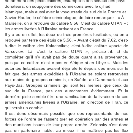
notamment des petits calibres, estampillés des sceaux des pays
donateurs, on soupçonne des connexions avec le djihad
islamique, mais aussi avec la voyoucratie du sud de la France et
Xavier Raufer, le célèbre criminologue, de faire remarquer : « À
Marseille, on a retrouvé du calibre 5,56. C’est du calibre OTAN » :
les armes livrées à l’Ukraine arrivent en France.
Il y a eu en effet, les deux ou trois premières fusillades, où on a
retrouvé par terre des étuis de 5,56. « Avant c’était du 7,62, c’est-
à-dire le calibre des Kalachnikov, c’est-à-dire calibre «pacte de
Varsovie». Là, c’est le calibre OTAN », précise-t-il. Et de
compléter qu’il n’y avait pas de doute quant à sa provenance,
puisque ce calibre n’est « pas en Afrique ni en Libye ». Mais les
autorités finlandaises avaient déjà alerté depuis des mois sur le
fait que des armes expédiées à l’Ukraine se soient retrouvées
aux mains de groupes criminels, en Suède, au Danemark et aux
Pays-Bas. Groupes criminels qui sont les mêmes que ceux du
sud de la France, pas des autochtones évidemment. Et la
dernière piste semble être une ramification de la livraison de ces
armes américaines livrées à l’Ukraine, en direction de l’Iran, ce
qui serait un comble.
Il est donc désormais possible que des représentants de nos
forces de l’ordre se fassent tuer en opération par des armes et
des munitions issues de leur propre armée. Zelensky n’est donc
pas un partenaire fiable, au mieux il ne maîtrise pas les flux