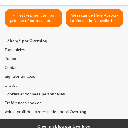
< Il est vraiment temps
Message de Père Absolu -
qu’on se débarrasse du fou
La Vie sur la Nouvelle Terre
dangereux Macron
: La Vérité dans son
interprétation Divine >
Hébergé par Overblog
Top articles
Pages
Contact
Signaler un abus
C.G.U.
Cookies et données personnelles
Préférences cookies
Voir le profil de Lazare sur le portail Overblog
Créer un blog sur Overblog