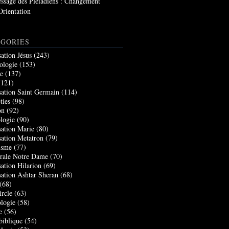
ssage des Pléiadiens : Changement
Orientation
GORIES
sation Jésus
(243)
ologie
(153)
re
(137)
121)
sation Saint Germain
(114)
ties
(98)
on
(92)
logie
(90)
sation Marie
(80)
sation Metatron
(79)
isme
(77)
rale Notre Dame
(70)
sation Hilarion
(69)
sation Ashtar Sheran
(68)
(68)
ircle
(63)
logie
(58)
e
(56)
biblique
(54)