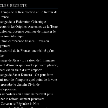
CLES RÉCENTS
 Temps de la Résurrection et Le Retour de
 France
ssage de la Fédération Galactique -
couvrir les Origines Anciennes de la Terre
Union européenne continue de financer le
rrorisme islamique
Union européenne finance l’invasion
gratoire
insécurité de la France, une réalité qu’on
che
ssage de Jésus - En raison de l’immense
rrent d’Amour qui enveloppe votre planète,
 déni est en train d’être emporté
ssage de Sanat Kumara - On peut faire
mi-tour de n’importe quel point de la voie
 reprendre le chemin Divin de
veloppement
s imposteurs du climat ne peuvent plus
cher le refroidissement planétaire
 Cerveau se Régénère la Nuit