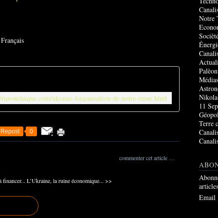
Techno
Canali
Notre 
Econo
Socièté
 Français
Énergi
Canali
Actual
Palèon
Média
Astro
Nikola
//ripostelaique.com/ukraine-lorganisation-de-notre-ruine.html
11 Sep
Géopol
Terre 
Canali
Repost
0
Canali
commenter cet article
…
ABO
Abonne
 financer...
L’Ukraine, la ruine économique... >>
article
Email