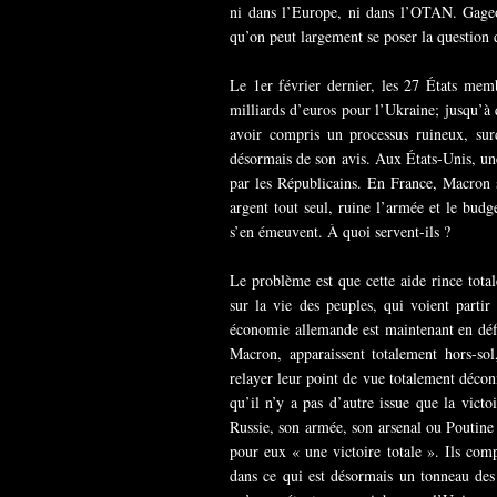
ni dans l’Europe, ni dans l’OTAN. Gage
qu’on peut largement se poser la question d
Le 1er février dernier, les 27 États me
milliards d’euros pour l’Ukraine; jusqu’à
avoir compris un processus ruineux, surd
désormais de son avis. Aux États-Unis, un
par les Républicains. En France, Macron s
argent tout seul, ruine l’armée et le budge
s’en émeuvent. À quoi servent-ils ?
Le problème est que cette aide rince tota
sur la vie des peuples, qui voient partir
économie allemande est maintenant en défi
Macron, apparaissent totalement hors-sol,
relayer leur point de vue totalement déco
qu’il n’y a pas d’autre issue que la victo
Russie, son armée, son arsenal ou Poutine 
pour eux « une victoire totale ». Ils com
dans ce qui est désormais un tonneau des