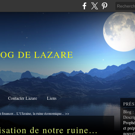
LOG DE LAZARE
Contacter Lazare
Liens
PRÉS
Blog
:
 financer...
L’Ukraine, la ruine économique... >>
Descri
Prophé
isation de notre ruine…
et prép
nouvel