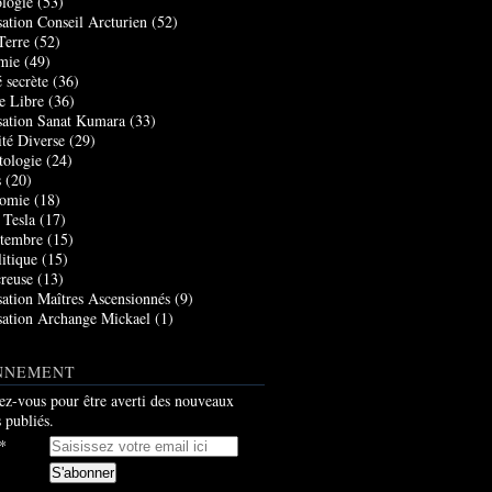
logie
(53)
sation Conseil Arcturien
(52)
Terre
(52)
mie
(49)
 secrète
(36)
e Libre
(36)
sation Sanat Kumara
(33)
ité Diverse
(29)
tologie
(24)
s
(20)
nomie
(18)
 Tesla
(17)
tembre
(15)
itique
(15)
creuse
(13)
sation Maîtres Ascensionnés
(9)
sation Archange Mickael
(1)
NNEMENT
z-vous pour être averti des nouveaux
s publiés.