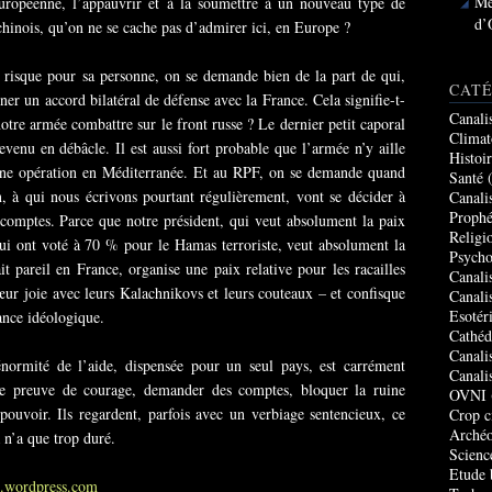
Me
uropéenne, l’appauvrir et à la soumettre à un nouveau type de
d’
chinois, qu’on ne se cache pas d’admirer ici, en Europe ?
 risque pour sa personne, on se demande bien de la part de qui,
CATÉ
er un accord bilatéral de défense avec la France. Cela signifie-t-
Canali
otre armée combattre sur le front russe ? Le dernier petit caporal
Climat
evenu en débâcle. Il est aussi fort probable que l’armée n’y aille
Histoi
 une opération en Méditerranée. Et au RPF, on se demande quand
Santé
(
n, à qui nous écrivons pourtant régulièrement, vont se décider à
Canali
Prophé
s comptes. Parce que notre président, qui veut absolument la paix
Religi
i ont voté à 70 % pour le Hamas terroriste, veut absolument la
Psycho
t pareil en France, organise une paix relative pour les racailles
Canali
r joie avec leurs Kalachnikovs et leurs couteaux – et confisque
Canali
Esotér
tance idéologique.
Cathéd
Canali
’énormité de l’aide, dispensée pour un seul pays, est carrément
Canali
ire preuve de courage, demander des comptes, bloquer la ruine
OVNI
pouvoir. Ils regardent, parfois avec un verbiage sentencieux, ce
Crop c
Archéo
a n’a que trop duré.
Scienc
Etude 
m.wordpress.com