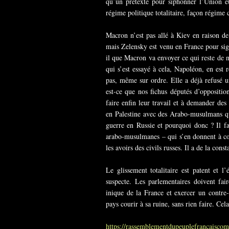
qu’un prétexte pour siphonner l’Union e
régime politique totalitaire, façon régime 
Macron n’est pas allé à Kiev en raison de
mais Zelensky est venu en France pour sign
il que Macron va envoyer ce qui reste de n
qui s’est essayé à cela, Napoléon, en est r
pas, même sur ordre. Elle a déjà refusé
est-ce que nos fichus députés d’oppositio
faire enfin leur travail et à demander de
en Palestine avec des Arabo-musulmans qu
guerre en Russie et pourquoi donc ? Il fai
arabo-musulmanes – qui s’en donnent à cœu
les avoirs des civils russes. Il a de la cons
Le glissement totalitaire est patent et l
suspecte. Les parlementaires doivent fa
inique de la France et exercer un contre-
pays courir à sa ruine, sans rien faire. Cel
https://rassemblementdupeuplefrancaisco