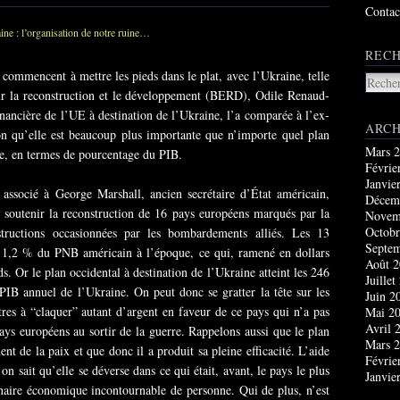
Contac
RECH
es commencent à mettre les pieds dans le plat, avec l’Ukraine, telle
ur la reconstruction et le développement (BERD), Odile Renaud-
inancière de l’UE à destination de l’Ukraine, l’a comparée à l’ex-
ARCH
on qu’elle est beaucoup plus importante que n’importe quel plan
Mars 
e, en termes de pourcentage du PIB.
Févrie
Janvie
 associé à George Marshall, ancien secrétaire d’État américain,
Décem
e soutenir la reconstruction de 16 pays européens marqués par la
Novem
Octobr
structions occasionnées par les bombardements alliés. Les 13
Septe
à 1,2 % du PNB américain à l’époque, ce qui, ramené en dollars
Août 
ds. Or le plan occidental à destination de l’Ukraine atteint les 246
Juillet
PIB annuel de l’Ukraine. On peut donc se gratter la tête sur les
Juin 2
tres à “claquer” autant d’argent en faveur de ce pays qui n’a pas
Mai 2
Avril 
ays européens au sortir de la guerre. Rappelons aussi que le plan
Mars 
ent de la paix et que donc il a produit sa pleine efficacité. L’aide
Févrie
on sait qu’elle se déverse dans ce qui était, avant, le pays le plus
Janvie
naire économique incontournable de personne. Qui de plus, n’est