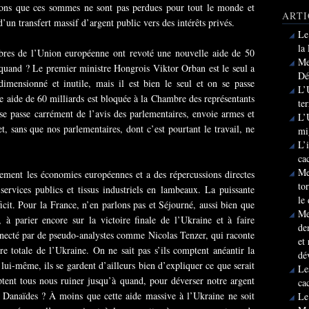
ons que ces sommes ne sont pas perdues pour tout le monde et
ARTI
’un transfert massif d’argent public vers des intérêts privés.
Le
la
mbres de l’Union européenne ont revoté une nouvelle aide de 50
Me
 quand ? Le premier ministre Hongrois Viktor Orban est le seul a
Dé
imensionné et inutile, mais il est bien le seul et on se passe
L’
e aide de 60 milliards est bloquée à la Chambre des représentants
te
e passe carrément de l’avis des parlementaires, envoie armes et
L’
t, sans que nos parlementaires, dont c’est pourtant le travail, ne
mi
L’
ca
Me
lement les économies européennes et a des répercussions directes
to
 services publics et tissus industriels en lambeaux. La puissante
le
cit. Pour la France, n’en parlons pas et Séjourné, aussi bien que
Me
 à parier encore sur la victoire finale de l’Ukraine et à faire
de
nnecté par de pseudo-analystes comme Nicolas Tenzer, qui raconte
et
ire totale de l’Ukraine. On ne sait pas s’ils comptent anéantir la
dé
lui-même, ils se gardent d’ailleurs bien d’expliquer ce que serait
Le
ptent tous nous ruiner jusqu’à quand, pour déverser notre argent
ca
 Danaïdes ? À moins que cette aide massive à l’Ukraine ne soit
Le