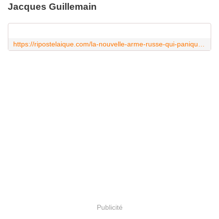
Jacques Guillemain
https://ripostelaique.com/la-nouvelle-arme-russe-qui-panique-les-etats-unis.html
Publicité