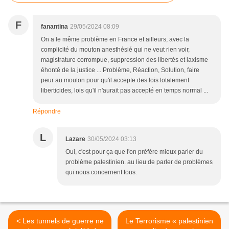
F
fanantina
29/05/2024 08:09
On a le même problème en France et ailleurs, avec la
complicité du mouton anesthésié qui ne veut rien voir,
magistrature corrompue, suppression des libertés et laxisme
éhonté de la justice ... Problème, Réaction, Solution, faire
peur au mouton pour qu'il accepte des lois totalement
liberticides, lois qu'il n'aurait pas accepté en temps normal ...
Répondre
L
Lazare
30/05/2024 03:13
Oui, c'est pour ça que l'on préfère mieux parler du
problème palestinien. au lieu de parler de problèmes
qui nous concernent tous.
< Les tunnels de guerre ne
Le Terrorisme « palestinien