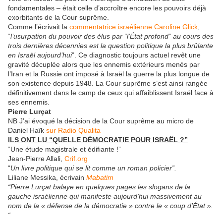
fondamentales – était celle d’accroître encore les pouvoirs déjà
exorbitants de la Cour suprême.
Comme l’écrivait la
commentatrice israélienne Caroline Glick
,
“
l’usurpation du pouvoir des élus par “l’État profond” au cours des
trois dernières décennies est la question politique la plus brûlante
en Israël aujourd’hui
”. Ce diagnostic toujours actuel revêt une
gravité décuplée alors que les ennemis extérieurs menés par
l’Iran et la Russie ont imposé à Israël la guerre la plus longue de
son existence depuis 1948. La Cour suprême s’est ainsi rangée
définitivement dans le camp de ceux qui affaiblissent Israël face à
ses ennemis.
Pierre Lurçat
NB J’ai évoqué la décision de la Cour suprême au micro de
Daniel Haïk
sur Radio Qualita
ILS ONT LU “QUELLE DÉMOCRATIE POUR ISRAËL ?”
“Une étude magistrale et édifiante !”
Jean-Pierre Allali,
Crif.org
“
Un livre politique qui se lit comme un roman policier”.
Liliane Messika, écrivain
Mabatim
“Pierre Lurçat balaye en quelques pages les slogans de la
gauche israélienne qui manifeste aujourd’hui massivement au
nom de la « défense de la démocratie » contre le « coup d’État ».
“