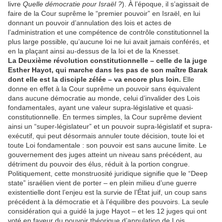
livre
Quelle démocratie pour Israël ?
). À l’époque, il s’agissait de
faire de la Cour suprême le “premier pouvoir” en Israël, en lui
donnant un pouvoir d’annulation des lois et actes de
l’administration et une compétence de contrôle constitutionnel la
plus large possible, qu’aucune loi ne lui avait jamais conférés, et
en la plaçant ainsi au-dessus de la loi et de la Knesset.
La Deuxième révolution constitutionnelle – celle de la juge
Esther Hayot, qui marche dans les pas de son maître Barak
dont elle est la disciple zélée – va encore plus loin.
Elle
donne en effet à la Cour suprême un pouvoir sans équivalent
dans aucune démocratie au monde, celui d’invalider des Lois
fondamentales, ayant une valeur supra-législative et quasi-
constitutionnelle. En termes simples, la Cour suprême devient
ainsi un “super-législateur” et un pouvoir supra-législatif et supra-
exécutif, qui peut désormais annuler toute décision, toute loi et
toute Loi fondamentale : son pouvoir est sans aucune limite. Le
gouvernement des juges atteint un niveau sans précédent, au
détriment du pouvoir des élus, réduit à la portion congrue.
Politiquement, cette monstruosité juridique signifie que le “Deep
state” israélien vient de porter – en plein milieu d’une guerre
existentielle dont l’enjeu est la survie de l’État juif, un coup sans
précédent à la démocratie et à l’équilibre des pouvoirs. La seule
considération qui a guidé la juge Hayot – et les 12 juges qui ont
voté en faveur du pouvoir théorique d’annulation de Lois