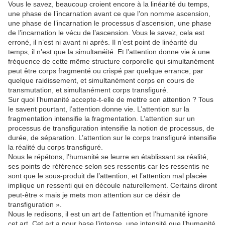
Vous le savez, beaucoup croient encore à la linéarité du temps,
une phase de l’incarnation avant ce que l’on nomme ascension,
une phase de l’incarnation le processus d’ascension, une phase
de l’incarnation le vécu de l’ascension. Vous le savez, cela est
erroné, il n’est ni avant ni après. Il n’est point de linéarité du
temps, il n’est que la simultanéité. Et l’attention donne vie à une
fréquence de cette même structure corporelle qui simultanément
peut être corps fragmenté ou crispé par quelque errance, par
quelque raidissement, et simultanément corps en cours de
transmutation, et simultanément corps transfiguré.
Sur quoi l’humanité accepte-t-elle de mettre son attention ? Tous
le savent pourtant, l’attention donne vie. L’attention sur la
fragmentation intensifie la fragmentation. L’attention sur un
processus de transfiguration intensifie la notion de processus, de
durée, de séparation. L’attention sur le corps transfiguré intensifie
la réalité du corps transfiguré.
Nous le répétons, l’humanité se leurre en établissant sa réalité,
ses points de référence selon ses ressentis car les ressentis ne
sont que le sous-produit de l’attention, et l’attention mal placée
implique un ressenti qui en découle naturellement. Certains diront
peut-être « mais je mets mon attention sur ce désir de
transfiguration ».
Nous le redisons, il est un art de l’attention et l’humanité ignore
cet art. Cet art a pour base l’intense, une intensité que l’humanité