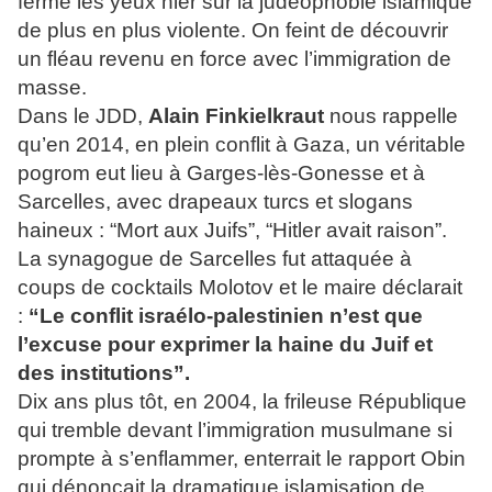
fermé les yeux hier sur la judéophobie islamique
de plus en plus violente. On feint de découvrir
un fléau revenu en force avec l’immigration de
masse.
Dans le JDD,
Alain Finkielkraut
nous rappelle
qu’en 2014, en plein conflit à Gaza, un véritable
pogrom eut lieu à Garges-lès-Gonesse et à
Sarcelles, avec drapeaux turcs et slogans
haineux : “Mort aux Juifs”, “Hitler avait raison”.
La synagogue de Sarcelles fut attaquée à
coups de cocktails Molotov et le maire déclarait
:
“Le conflit israélo-palestinien n’est que
l’excuse pour exprimer la haine du Juif et
des institutions”.
Dix ans plus tôt, en 2004, la frileuse République
qui tremble devant l’immigration musulmane si
prompte à s’enflammer, enterrait le rapport Obin
qui dénonçait la dramatique islamisation de