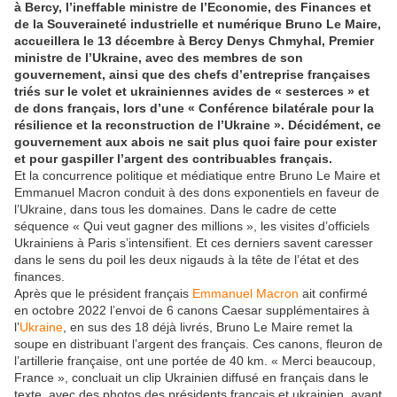
à Bercy, l’ineffable
ministre de l’Economie, des Finances et
de la Souveraineté industrielle et numérique Bruno Le Maire,
accueillera le 13 décembre à Bercy Denys Chmyhal, Premier
ministre de l’Ukraine, avec des membres de son
gouvernement, ainsi que des chefs d’entreprise françaises
triés sur le volet et ukrainiennes avides de « sesterces » et
de dons français, lors d’une « Conférence bilatérale pour la
résilience et la reconstruction de l’Ukraine ». Décidément, ce
gouvernement aux abois ne sait plus quoi faire pour exister
et pour gaspiller l’argent des contribuables français.
Et la concurrence politique et médiatique entre Bruno Le Maire et
Emmanuel Macron conduit à des dons exponentiels en faveur de
l’Ukraine, dans tous les domaines. Dans le cadre de cette
séquence « Qui veut gagner des millions », les visites d’officiels
Ukrainiens à Paris s’intensifient. Et ces derniers savent caresser
dans le sens du poil les deux nigauds à la tête de l’état et des
finances.
Après que le président français
Emmanuel Macron
ait confirmé
en octobre 2022 l’envoi de 6 canons Caesar supplémentaires à
l’
Ukraine
, en sus des 18 déjà livrés, Bruno Le Maire remet la
soupe en distribuant l’argent des français. Ces canons, fleuron de
l’artillerie française, ont une portée de 40 km. « Merci beaucoup,
France », concluait un clip Ukrainien diffusé en français dans le
texte, avec des photos des présidents français et ukrainien, avant