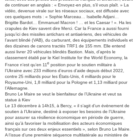
de continuer en anglais : « Envoyez-en plus, s’il vous plaît. » La
vidéo, devenue virale sur les réseaux sociaux, est diffusée avec
ces quelques mots : « Sophie Marceau… Isabelle Adjani…
Brigitte Bardot… Emmanuel Macron ! … et les Caesar ! ». Ha les
crapules de Kiev savent dire Merci. Car la France a aussi fourni
jusqu’ici des missiles antichars et antiaériens, des véhicules de
l’avant blindé (VAB), du carburant, des équipements individuels et
des dizaines de canons tractés TRF1 de 155 mm. Elle entend
aussi livrer 20 véhicules blindés Bastion. Mais, d’après le
classement établi par le Kiel Institute for the World Economy, la
e
France n’est qu’en 11
position pour le soutien militaire à
l’Ukraine avec 233 millions d’euros d’aide depuis début 2022,
contre 25 milliards pour les États-Unis, 4 milliards pour le
Royaume-Uni, 1,8 milliard pour la Pologne et 1,13 milliard pour
l’Allemagne.
Bruno Le Maire se veut le bienfaiteur de l’Ukraine et veut sa
statue à Kiev
Le 13 décembre à 14h15, à Bercy, « il s’agit d’un évènement de
soutien à l’Ukraine, destiné à exposer les besoins de l’Ukraine
pour assurer sa résilience économique en période de guerre,
ainsi qu’à favoriser la mobilisation des acteurs économiques
français sur ces deux enjeux essentiels », selon Bruno Le Maire.
A l’issue d’une première séquence multilatérale au ministère de