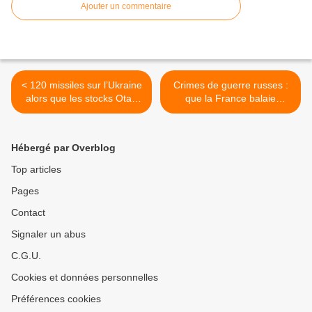
Ajouter un commentaire
< 120 missiles sur l’Ukraine
Crimes de guerre russes :
alors que les stocks Otan
que la France balaie
sont à sec
d’abord devant sa porte >
Hébergé par Overblog
Top articles
Pages
Contact
Signaler un abus
C.G.U.
Cookies et données personnelles
Préférences cookies