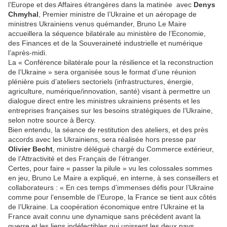
l’Europe et des Affaires étrangères dans la matinée avec
Denys
Chmyhal
, Premier ministre de l’Ukraine et un aéropage de
ministres Ukrainiens venus quémander, Bruno Le Maire
accueillera la séquence bilatérale au ministère de l’Economie,
des Finances et de la Souveraineté industrielle et numérique
l’après-midi.
La « Conférence bilatérale pour la résilience et la reconstruction
de l’Ukraine » sera organisée sous le format d’une réunion
plénière puis d’ateliers sectoriels (infrastructures, énergie,
agriculture, numérique/innovation, santé) visant à permettre un
dialogue direct entre les ministres ukrainiens présents et les
entreprises françaises sur les besoins stratégiques de l’Ukraine,
selon notre source à Bercy.
Bien entendu, la séance de restitution des ateliers, et des près
accords avec les Ukrainiens, sera réalisée hors presse par
Olivier Becht
, ministre délégué chargé du Commerce extérieur,
de l’Attractivité et des Français de l’étranger.
Certes, pour faire « passer la pilule » vu les colossales sommes
en jeu, Bruno Le Maire a expliqué, en interne, à ses conseillers et
collaborateurs : « En ces temps d’immenses défis pour l’Ukraine
comme pour l’ensemble de l’Europe, la France se tient aux côtés
de l’Ukraine. La coopération économique entre l’Ukraine et la
France avait connu une dynamique sans précédent avant la
guerre et les liens indéfectibles qui unissent les deux pays