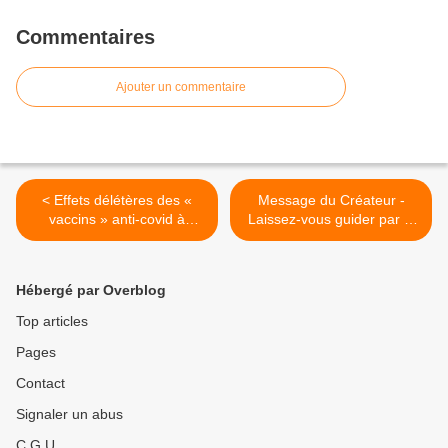
Commentaires
Ajouter un commentaire
< Effets délétères des «
Message du Créateur -
vaccins » anti-covid à
Laissez-vous guider par la
ARNm : silence criminel du
Fréquence >
Sénat
Hébergé par Overblog
Top articles
Pages
Contact
Signaler un abus
C.G.U.