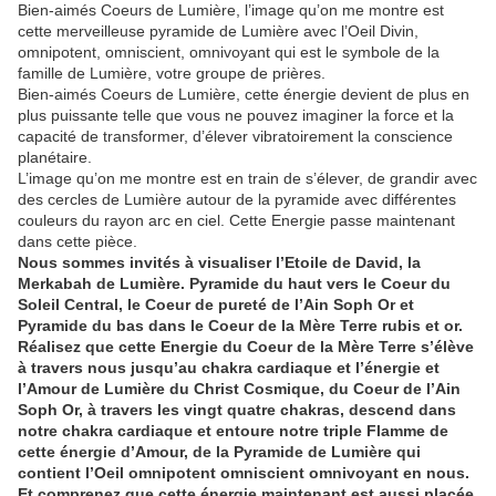
Bien-aimés Coeurs de Lumière, l’image qu’on me montre est
cette merveilleuse pyramide de Lumière avec l’Oeil Divin,
omnipotent, omniscient, omnivoyant qui est le symbole de la
famille de Lumière, votre groupe de prières.
Bien-aimés Coeurs de Lumière, cette énergie devient de plus en
plus puissante telle que vous ne pouvez imaginer la force et la
capacité de transformer, d’élever vibratoirement la conscience
planétaire.
L’image qu’on me montre est en train de s’élever, de grandir avec
des cercles de Lumière autour de la pyramide avec différentes
couleurs du rayon arc en ciel. Cette Energie passe maintenant
dans cette pièce.
Nous sommes invités à visualiser l’Etoile de David, la
Merkabah de Lumière. Pyramide du haut vers le Coeur du
Soleil Central, le Coeur de pureté de l’Ain Soph Or et
Pyramide du bas dans le Coeur de la Mère Terre rubis et or.
Réalisez que cette Energie du Coeur de la Mère Terre s’élève
à travers nous jusqu’au chakra cardiaque et l’énergie et
l’Amour de Lumière du Christ Cosmique, du Coeur de l’Ain
Soph Or, à travers les vingt quatre chakras, descend dans
notre chakra cardiaque et entoure notre triple Flamme de
cette énergie d’Amour, de la Pyramide de Lumière qui
contient l’Oeil omnipotent omniscient omnivoyant en nous.
Et comprenez que cette énergie maintenant est aussi placée