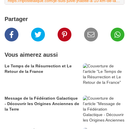
https://ripostelaique.com/je-suis-juive-jhabite-a-10-km-de-la-frontiere-entre-israel-et-le-liban-je-ne-partirai-pas/
Partager
Vous aimerez aussi
Le Temps de la Résurrection et Le
Retour de la France
Message de la Fédération Galactique
- Découvrir les Origines Anciennes de
la Terre