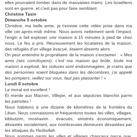
elles pourraient tomber dans de mauvaises mains. Les Israéliens
sont en guerre, et c’est pas pour faire semblant.
Christine Tasin
D
imanche 5 octobre
Christine, ma belle amie, je t’envoie cette vidéo prise dans ma
ville cet après-midi même. Nous avons nettement senti l’impact,
l’engin a fait exploser une maison à 15 minutes à pied de chez
nous. Le feu a pris. Heureusement les locataires de la maison,
des réfugiés d’un village évacué, étaient absents alors.
On peut entendre le propriétaire de la maison s’exclamer : «
Mes
amis (ses concitoyens), c’est ma maison qui brûle, toute ma
maison a explosé, les voitures sont endommagées, je crains que
des personnes soient bloquées dans les décombres, j’ai appelé
les pompiers, veillez sur vous, faut pas plaisanter
!
»
Lundi 6 octobre
Le moral est excellent !
Et merde aux Macron, Villepin, et aux sépulcres blanchis parmi
les patriotes !
Nous habitons à une dizaine de kilomètres de la frontière du
Liban. Nous connaissons et fréquentons toutes les villes, villages,
kibbutzim, moshavim… évacués, sinistrés économiquement,
dévastés socialement, aux nombreuses demeures dévastées par
les attaques du Hezbollah.
Nous sommes parmi les villes et villages chanceux parce que,