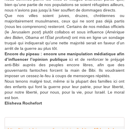
bien qu’une partie de nos populations se soient réfugiées ailleurs,
nous n’avions pas jusqu’à hier souffert de dommages directs.
Que nos villes soient juives, druzes, chrétiennes ou
majoritairement musulmanes, ceux qui ne sont pas déjà partis
(nous les comprenons) resteront. Certains de nos médias officiels
(le
Jerusalem post
) plutôt collabos et sous influence (
Amérique
des Biden, Obama et l’État profond)
ont mis en ligne un sondage
truqué qui indiquerait qu’une nette majorité serait en faveur d’un
arrêt de la guerre au plus tôt.
Encore du pipeau : encore une manipulation médiatique afin
d’influencer l’opinion publique
ici et de renforcer le préjugé
anti-Bibi auprès des peuples encore libres, afin que des
gouvernants fantoches forcent la main de Bibi. Ils voudraient
imposer un cessez-le-feu à coups de mensonges répétés.
Nous tenons malgré tout, même si la plupart des familles ici ont
des enfants qui font la guerre pour leur patrie, pour leur liberté,
pour notre liberté, pour nous, pour la vie, pour Israël. Le moral
est bon.
Elisheva
Rochefort