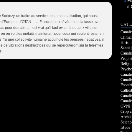
Me
d’
e Sarkozy, un traitre au service de la mondialisation, qui nous a
s l'Europe et l'OTAN ... la France boira sévèrement la tasse avant
CATÉ
s pour demain ... il est vrai qu'il faut éviter à tout prix villes et
Canali
on en voit les méfaits maintenant pour ceux qui veulent rester en
Climat
ce, "si une collectivité humaine accumule les pensées négatives, il
Histoi
 de vibrations destructrices qui se répercuteront sur la terre" les
Santé
(
s.
Canali
Prophé
Religi
Psycho
Canali
Canali
Esotér
Cathéd
Canali
Canali
OVNI
Crop c
Archéo
Scienc
Etude 