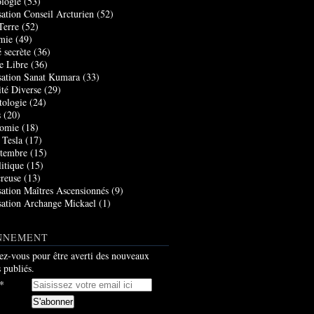
logie
(53)
sation Conseil Arcturien
(52)
Terre
(52)
mie
(49)
 secrète
(36)
e Libre
(36)
sation Sanat Kumara
(33)
ité Diverse
(29)
tologie
(24)
s
(20)
nomie
(18)
 Tesla
(17)
tembre
(15)
itique
(15)
creuse
(13)
sation Maîtres Ascensionnés
(9)
sation Archange Mickael
(1)
NNEMENT
z-vous pour être averti des nouveaux
s publiés.