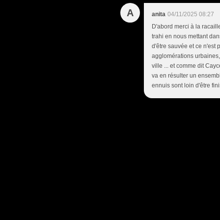
A
anita
04/11/2025 08:27
D'abord merci à la racaill
trahi en nous mettant dan
d'être sauvée et ce n'est pa
agglomérations urbaines, 
ville ... et comme dit Cay
va en résulter un ensemble
ennuis sont loin d'être fini