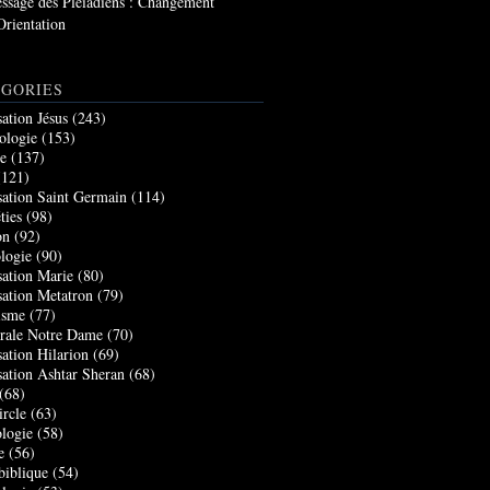
ssage des Pléiadiens : Changement
Orientation
GORIES
sation Jésus
(243)
ologie
(153)
re
(137)
121)
sation Saint Germain
(114)
ties
(98)
on
(92)
logie
(90)
sation Marie
(80)
sation Metatron
(79)
isme
(77)
rale Notre Dame
(70)
sation Hilarion
(69)
sation Ashtar Sheran
(68)
(68)
ircle
(63)
logie
(58)
e
(56)
biblique
(54)