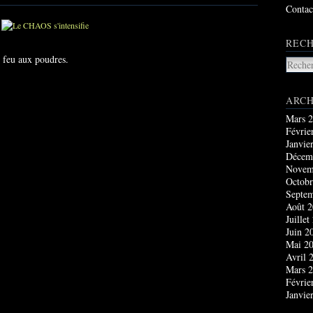
Contac
RECH
e feu aux poudres.
ARCH
Mars 
Févrie
Janvie
Décem
Novem
Octobr
Septe
Août 
Juillet
Juin 2
Mai 2
Avril 
Mars 
Févrie
Janvie