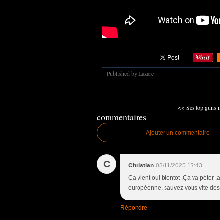
Published by Lazare
<< Ses top guns ne
commentaires
Ajouter un commentaire
C
Christian
03/11/2025 17:43
Ça vient oui bientot ,Ça va péter ,
européenne, sauvez vous vite des 
Répondre