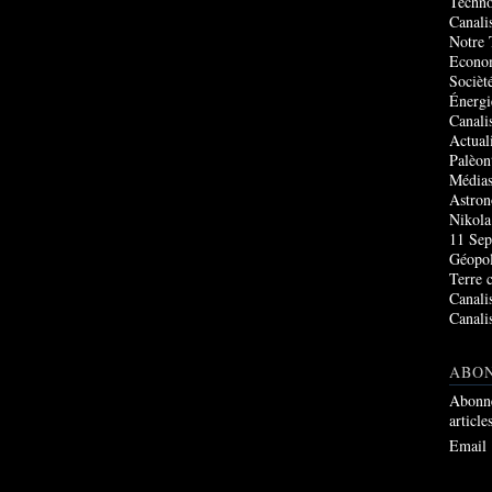
Techno
Canali
Notre 
Econo
Socièté
Énergi
Canali
Actual
Palèon
Média
Astro
Nikola
11 Sep
Géopol
Terre 
Canali
Canali
ABO
Abonne
article
Email