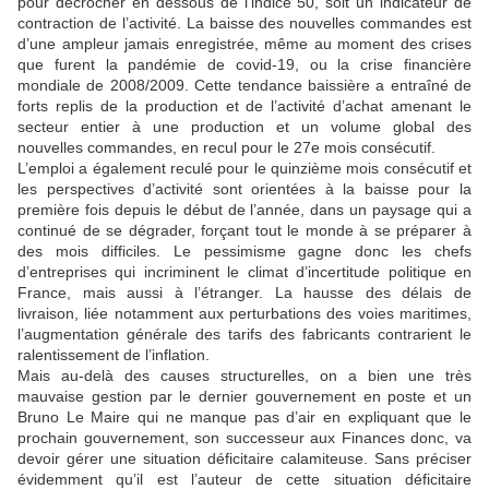
pour décrocher en dessous de l’indice 50, soit un indicateur de
contraction de l’activité. La baisse des nouvelles commandes est
d’une ampleur jamais enregistrée, même au moment des crises
que furent la pandémie de covid-19, ou la crise financière
mondiale de 2008/2009. Cette tendance baissière a entraîné de
forts replis de la production et de l’activité d’achat amenant le
secteur entier à une production et un volume global des
nouvelles commandes, en recul pour le 27e mois consécutif.
L’emploi a également reculé pour le quinzième mois consécutif et
les perspectives d’activité sont orientées à la baisse pour la
première fois depuis le début de l’année, dans un paysage qui a
continué de se dégrader, forçant tout le monde à se préparer à
des mois difficiles. Le pessimisme gagne donc les chefs
d’entreprises qui incriminent le climat d’incertitude politique en
France, mais aussi à l’étranger. La hausse des délais de
livraison, liée notamment aux perturbations des voies maritimes,
l’augmentation générale des tarifs des fabricants contrarient le
ralentissement de l’inflation.
Mais au-delà des causes structurelles, on a bien une très
mauvaise gestion par le dernier gouvernement en poste et un
Bruno Le Maire qui ne manque pas d’air en expliquant que le
prochain gouvernement, son successeur aux Finances donc, va
devoir gérer une situation déficitaire calamiteuse. Sans préciser
évidemment qu’il est l’auteur de cette situation déficitaire