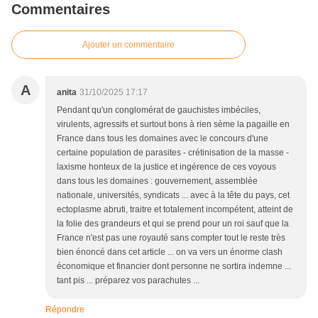
Commentaires
Ajouter un commentaire
A
anita
31/10/2025 17:17
Pendant qu'un conglomérat de gauchistes imbéciles,
virulents, agressifs et surtout bons à rien sème la pagaille en
France dans tous les domaines avec le concours d'une
certaine population de parasites - crétinisation de la masse -
laxisme honteux de la justice et ingérence de ces voyous
dans tous les domaines : gouvernement, assemblée
nationale, universités, syndicats ... avec à la tête du pays, cet
ectoplasme abruti, traitre et totalement incompétent, atteint de
la folie des grandeurs et qui se prend pour un roi sauf que la
France n'est pas une royauté sans compter tout le reste très
bien énoncé dans cet article ... on va vers un énorme clash
économique et financier dont personne ne sortira indemne ...
tant pis ... préparez vos parachutes ...
Répondre