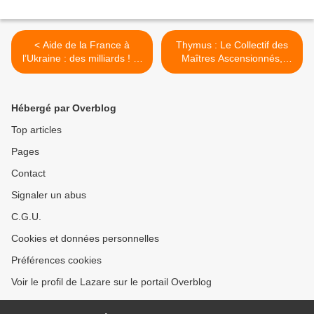
< Aide de la France à
Thymus : Le Collectif des
l’Ukraine : des milliards ! Et
Maîtres Ascensionnés,
la dérive budgétaire, bordel
canalisé par Daniel
!
Scranton >
Hébergé par Overblog
Top articles
Pages
Contact
Signaler un abus
C.G.U.
Cookies et données personnelles
Préférences cookies
Voir le profil de Lazare sur le portail Overblog