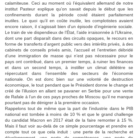
calamiteuse. Ceci au moment où l’équivalent allemand de notre
institut Pasteur explique qu’on savait depuis le début que les
confinements durant la période covid étaient parfaitement
inutiles. Le quoi qu’il en coûte inutile, les complotistes avaient
encore raison, il s’agissait bien d’un épisode d’ingénierie sociale.
Le train de vie dispendieux de l’État, l’aide irraisonnée à l’Ukraine,
dont une part disparaît dans des circuits opaques, le recours en
forme de transferts d’argent public vers des intérêts privés, à des
cabinets de conseils privés amis, l’accueil et l’entretien débridé
d’une immigration de masse qui n’est pas nécessaire pour le
pays ont contribué, dans un premier temps, à ruiner les finances
et dans un second temps, à instiller un climat délétère se
répercutant dans l’ensemble des secteurs de l’économie
nationale. On est donc bien sur une volonté de destruction
économique, le tout pendant que le Président donne le change et
créé de l’illusion en allant se pavaner en Serbie pour une vente
de Rafale à l’un de ces pays proches de Moscou qu’il ne manque
pourtant pas de dénigrer à la première occasion.
Rappelons tout de même que la part de l’industrie dans le PIB
national est tombée à moins de 10 % et que le grand challenge
du candidat Macron en 2017 était de la faire remonter à 15 %.
Mais il faut voir au-delà de ce simple pourcentage et prendre en
compte tout ce que cela induit : une perte de la recherche et
développement, une perte de compétences, une perte de