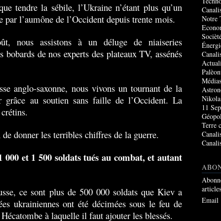
Techno
ue tendre la sébile, l’Ukraine n’étant plus qu’un
Canali
e par l’aumône de l’Occident depuis trente mois.
Notre 
Econo
Socièté
t, nous assistons à un déluge de niaiseries
Énergi
s bobards de nos experts des plateaux TV, assénés
Canali
Actual
Palèon
Média
esse anglo-saxonne, nous vivons un tournant de la
Astro
r grâce au soutien sans faille de l’Occident. La
Nikola
11 Sep
 crétins.
Géopol
Terre 
 de donner les terribles chiffres de la guerre.
Canali
Canali
 000 et 1 500 soldats tués au combat, et autant
ABO
Abonne
article
russe, ce sont plus de 500 000 soldats que Kiev a
Email
mées ukrainiennes ont été décimées sous le feu de
s. Hécatombe à laquelle il faut ajouter les blessés.