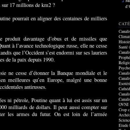
Me
d sur 17 millions de km2 ?
d’
utine pourrait en aligner des centaines de milliers
CATÉ
Canali
Climat
se produit davantage d’obus et de missiles que
Histoi
uant à l’avance technologique russe, elle ne cesse
Santé
(
tandis que l’Occident s’est endormi sur ses lauriers
Canali
Prophé
es de la paix depuis 1990.
Religi
Psycho
sie ne cesse d’étonner la Banque mondiale et le
Canali
Canali
ien meilleures qu’en Europe, malgré une bonne
Esotér
ccidentales antirusses.
Cathéd
Canali
es ni pétrole, Poutine quant à lui est assis sur un
Canali
OVNI
00 milliards de dollars. Il peut aussi compter sur
Crop c
ter les armes du futur. On est loin de l’armée
Archéo
Scienc
Etude 