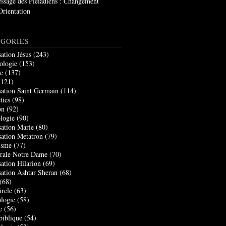
ssage des Pléiadiens : Changement
Orientation
GORIES
sation Jésus
(243)
ologie
(153)
re
(137)
121)
sation Saint Germain
(114)
ties
(98)
on
(92)
logie
(90)
sation Marie
(80)
sation Metatron
(79)
isme
(77)
rale Notre Dame
(70)
sation Hilarion
(69)
sation Ashtar Sheran
(68)
(68)
ircle
(63)
logie
(58)
e
(56)
biblique
(54)