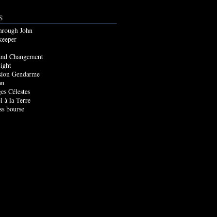
S
through John
keeper
and Changement
ight
sion Gendarme
an
es Célestes
l à la Terre
ss bourse