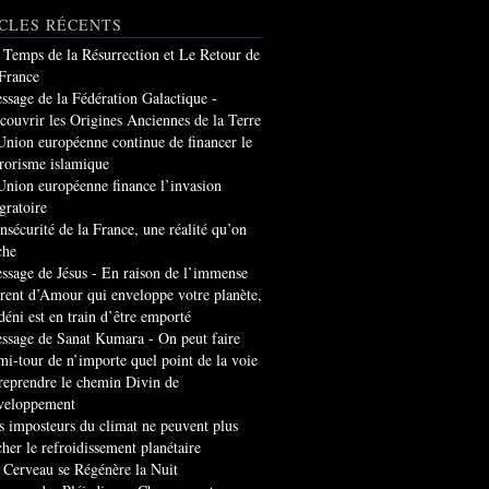
CLES RÉCENTS
 Temps de la Résurrection et Le Retour de
 France
ssage de la Fédération Galactique -
couvrir les Origines Anciennes de la Terre
Union européenne continue de financer le
rrorisme islamique
Union européenne finance l’invasion
gratoire
insécurité de la France, une réalité qu’on
che
ssage de Jésus - En raison de l’immense
rrent d’Amour qui enveloppe votre planète,
 déni est en train d’être emporté
ssage de Sanat Kumara - On peut faire
mi-tour de n’importe quel point de la voie
 reprendre le chemin Divin de
veloppement
s imposteurs du climat ne peuvent plus
cher le refroidissement planétaire
 Cerveau se Régénère la Nuit