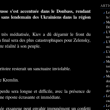
ARTI
russe s’est accentuée dans le Donbass, rendant
Le
e sans lendemain des Ukrainiens dans la région
la
Me
Dé
L’
 très médiatisée, Kiev a dû dégarnir le front du
te
 final sera des plus catastrophiques pour Zelensky,
L’
ste réalité à son peuple.
mi
L’
ca
Me
to
rritoire resterait un sanctuaire inviolable.
le
Me
le Kremlin.
de
et
perdu sera longue et difficile, avec la présence de
dé
Le
une riposte écrasante et immédiate.
ca
Le
mée exsangue peut envahir impunément un confetti