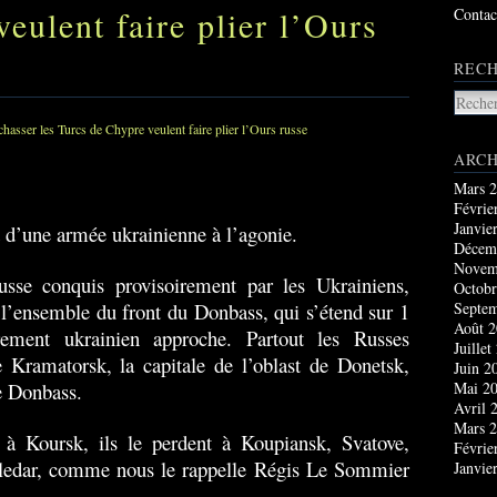
eulent faire plier l’Ours
Contac
RECH
ARCH
.
Mars 
Févrie
Janvie
t d’une armée ukrainienne à l’agonie.
Décem
Novem
sse conquis provisoirement par les Ukrainiens,
Octobr
r l’ensemble du front du Donbass, qui s’étend sur 1
Septe
Août 
ement ukrainien approche. Partout les Russes
Juillet
 Kramatorsk, la capitale de l’oblast de Donetsk,
Juin 2
e Donbass.
Mai 2
Avril 
Mars 
à Koursk, ils le perdent à Koupiansk, Svatove,
Févrie
ledar, comme nous le rappelle Régis Le Sommier
Janvie