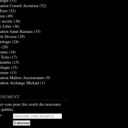
logie
(53)
sation Conseil Arcturien
(52)
Terre
(52)
mie
(49)
 secrète
(36)
e Libre
(36)
sation Sanat Kumara
(33)
ité Diverse
(29)
tologie
(24)
s
(20)
nomie
(18)
 Tesla
(17)
tembre
(15)
itique
(15)
creuse
(13)
sation Maîtres Ascensionnés
(9)
sation Archange Mickael
(1)
NNEMENT
z-vous pour être averti des nouveaux
s publiés.