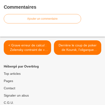
Commentaires
Ajouter un commentaire
< Grave erreur de calcul :
Derrière le coup de poker
Zelensky contraint de «
de Koursk, l’oligarque
faire tapis » à Koursk
musulman Akhmetov >
Hébergé par Overblog
Top articles
Pages
Contact
Signaler un abus
C.G.U.