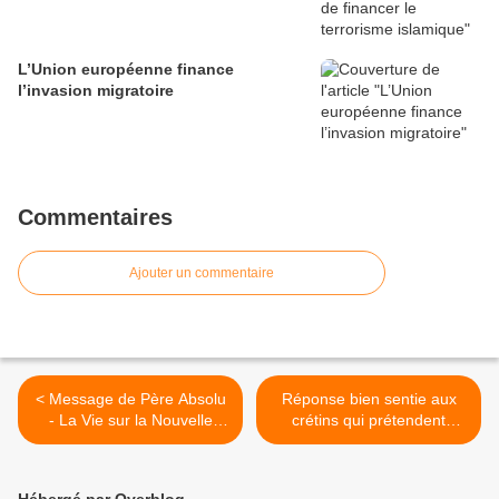
L’Union européenne finance
l’invasion migratoire
Commentaires
Ajouter un commentaire
< Message de Père Absolu
Réponse bien sentie aux
- La Vie sur la Nouvelle
crétins qui prétendent
Terre : La notion de psyché
qu’Israël risque de
humaine
déstabiliser tout le Moyen-
Orient >
Hébergé par Overblog