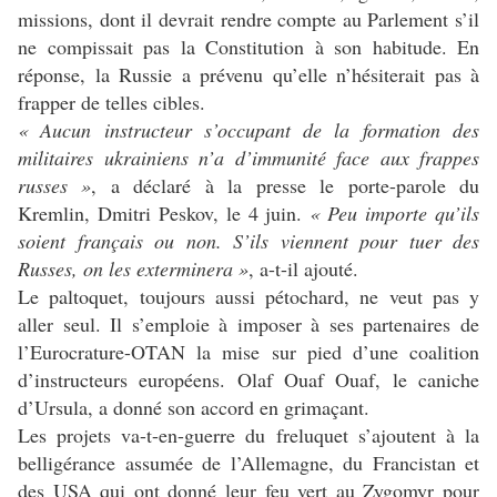
missions, dont il devrait rendre compte au Parlement s’il
ne compissait pas la Constitution à son habitude. En
réponse, la Russie a prévenu qu’elle n’hésiterait pas à
frapper de telles cibles.
« Aucun instructeur s’occupant de la formation des
militaires ukrainiens n’a d’immunité face aux frappes
russes »
, a déclaré à la presse le porte-parole du
Kremlin, Dmitri Peskov, le 4 juin.
« Peu importe qu’ils
soient français ou non. S’ils viennent pour tuer des
Russes, on les exterminera »
, a-t-il ajouté.
Le paltoquet, toujours aussi pétochard, ne veut pas y
aller seul. Il s’emploie à imposer à ses partenaires de
l’Eurocrature-OTAN la mise sur pied d’une coalition
d’instructeurs européens. Olaf Ouaf Ouaf, le caniche
d’Ursula, a donné son accord en grimaçant.
Les projets va-t-en-guerre du freluquet s’ajoutent à la
belligérance assumée de l’Allemagne, du Francistan et
des USA qui ont donné leur feu vert au Zygomyr pour