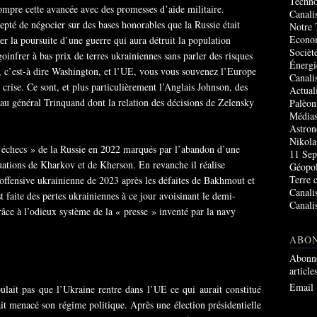
Techno
rompre cette avancée avec des promesses d’aide militaire.
Canali
epté de négocier sur des bases honorables que la Russie était
Notre 
Econo
ter la poursuite d’une guerre qui aura détruit la population
Socièté
infrer à bas prix de terres ukrainiennes sans parler des risques
Énergi
N, c’est-à dire Washington, et l’UE, vous vous souvenez l’Europe
Canali
de crise. Ce sont, et plus particulièrement l’Anglais Johnson, des
Actual
 au général Trinquand dont la relation des décisions de Zelensky
Palèon
Média
Astro
Nikola
« échecs » de la Russie en 2022 marqués par l’abandon d’une
11 Sep
uations de Kharkov et de Kherson. En revanche il réalise
Géopol
Terre 
e-offensive ukrainienne de 2023 après les défaites de Bakhmout et
Canali
faite des pertes ukrainiennes à ce jour avoisinant le demi-
Canali
ce à l’odieux système de la « presse » inventé par la navy
ABO
Abonne
article
Email
lait pas que l’Ukraine rentre dans l’UE ce qui aurait constitué
ait menacé son régime politique. Après une élection présidentielle