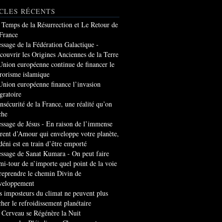
CLES RÉCENTS
 Temps de la Résurrection et Le Retour de
 France
ssage de la Fédération Galactique -
couvrir les Origines Anciennes de la Terre
Union européenne continue de financer le
rrorisme islamique
Union européenne finance l’invasion
gratoire
insécurité de la France, une réalité qu’on
che
ssage de Jésus - En raison de l’immense
rrent d’Amour qui enveloppe votre planète,
 déni est en train d’être emporté
ssage de Sanat Kumara - On peut faire
mi-tour de n’importe quel point de la voie
 reprendre le chemin Divin de
veloppement
s imposteurs du climat ne peuvent plus
cher le refroidissement planétaire
 Cerveau se Régénère la Nuit