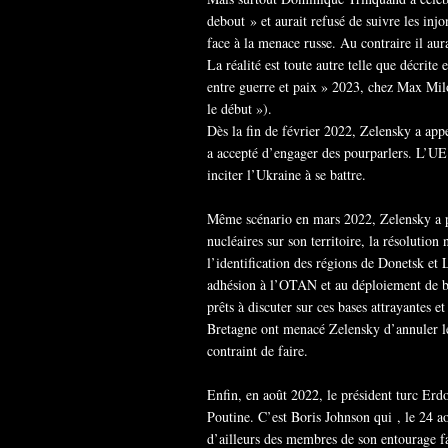
debout » et aurait refusé de suivre les inj
face à la menace russe. Au contraire il aur
La réalité est toute autre telle que décrit
entre guerre et paix » 2023, chez Max Milo
le début »).
Dès la fin de février 2022, Zelensky a appe
a accepté d’engager des pourparlers. L’UE 
inciter l’Ukraine à se battre.
Même scénario en mars 2022, Zelensky a pr
nucléaires sur son territoire, la résolution
l’identification des régions de Donetsk e
adhésion à l’OTAN et au déploiement de bas
prêts à discuter sur ces bases attrayantes e
Bretagne ont menacé Zelensky d’annuler leur
contraint de faire.
Enfin, en août 2022, le président turc Erd
Poutine. C’est Boris Johnson qui , le 24 ao
d’ailleurs des membres de son entourage f