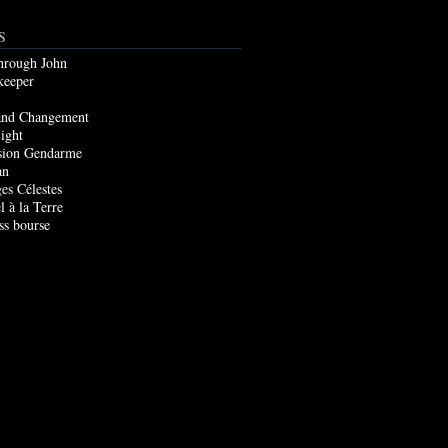
S
through John
keeper
and Changement
ight
sion Gendarme
an
es Célestes
l à la Terre
ss bourse