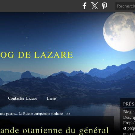
LOG DE LAZARE
Contacter Lazare
Liens
PRÉS
Blog
:
une guerre...
La Russie européenne souhaite... >>
Descri
Prophé
gande otanienne du général
et prép
nouvel