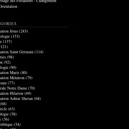
ssage des Pléiadiens : Changement
Orientation
GORIES
sation Jésus
(243)
ologie
(153)
re
(137)
121)
sation Saint Germain
(114)
ties
(98)
on
(92)
logie
(90)
sation Marie
(80)
sation Metatron
(79)
isme
(77)
rale Notre Dame
(70)
sation Hilarion
(69)
sation Ashtar Sheran
(68)
(68)
ircle
(63)
logie
(58)
e
(56)
biblique
(54)