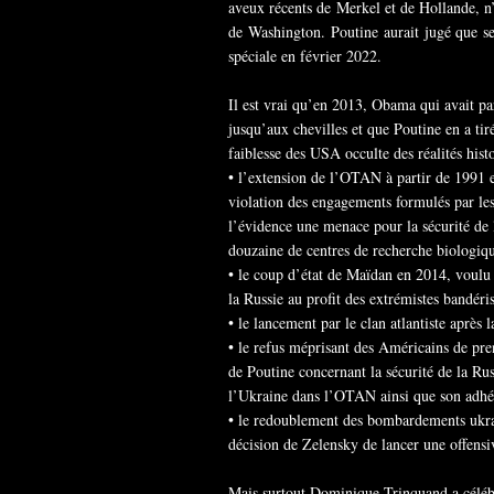
aveux récents de Merkel et de Hollande, n’a
de Washington. Poutine aurait jugé que ses
spéciale en février 2022.
Il est vrai qu’en 2013, Obama qui avait pa
jusqu’aux chevilles et que Poutine en a ti
faiblesse des USA occulte des réalités hist
• l’extension de l’OTAN à partir de 1991 e
violation des engagements formulés par les
l’évidence une menace pour la sécurité de 
douzaine de centres de recherche biologiqu
• le coup d’état de Maïdan en 2014, voulu 
la Russie au profit des extrémistes bandéri
• le lancement par le clan atlantiste après 
• le refus méprisant des Américains de pr
de Poutine concernant la sécurité de la Rus
l’Ukraine dans l’OTAN ainsi que son adhé
• le redoublement des bombardements ukrai
décision de Zelensky de lancer une offensi
Mais surtout Dominique Trinquand a célébr