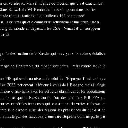
ui est véridique. Mais il néglige de préciser que c’est exactement
 Klaus Schwab du WEF entendent nous imposer dans de très
grande réinitialisation qui a d’ailleurs déjà commencé.
l. Il est vrai qu’elle connaîtrait actuellement une crise Elle a
r rang du monde en dépassant les USA . Venant d’un Européen
harité.
r la destruction de la Russie, qui, aux yeux de notre spécialiste
e :
’image de l’ensemble du monde occidental, mais contre laquelle
n PIB qui serait au niveau de celui de l’Espagne. Il est vrai que
 en 2022, nettement inférieur à celui de l’Espagne mais il s’agit
llions d’habitants avec les réfugiés ukrainiens et les populations
on montre que la Russie aurait l’un des premiers PIB PPA du
sources minérales immenses qui constituent de vraies richesses et
inte Elle dispose aussi des régions les plus riches du Sud-Est de
 stimulé par des sanctions d’une rare stupidité dont ne parle pas