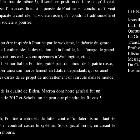
les tout de même !), il serait en position de faire ce qu’il veut.
se d’un accès direct à la pensée de Poutine, en conclut qu’il veut
LIEN
pacité à contrôler la société russe qu’il voudrait traditionnelle et
Jesus 
 société » pourrie.
Earth-
Qactus
Le Gr
TransL
a pu être inspirée à Poutine par le wokisme, la théorie du genre,
Profes
t l’euthanasie, la destruction de la famille, le chômage, le grand
Elishe
 nations esclaves européennes à Washington, etc. ;
Messag
tif primordial de Poutine, guidé par son amour de la patrie russe,
Du Cie
fuser ainsi son morcellement en Etats indépendants qui seraient
Busine
es cartes de ce projet de morcellement ont circulé dans le monde
t de la qualité de Biden, Macron dont notre général fut un
le de 2017 et Scholz, on ne peut que plaindre les Russes !
Poutine a entrepris de lutter contre l’unilatéralisme atlantiste
l voudrait casser le système. Son objectif serait, en créant le
à mourir.