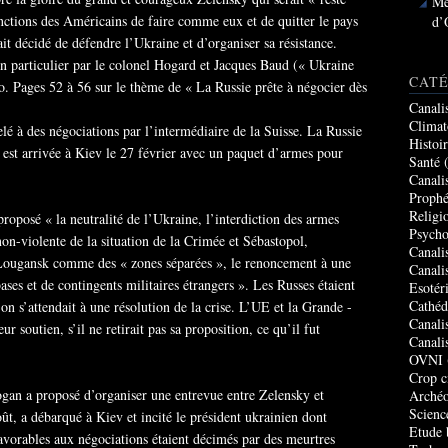
Me
onctions des Américains de faire comme eux et de quitter le pays
d’
ait décidé de défendre l’Ukraine et d’organiser sa résistance.
e en particulier par le colonel Hogard et Jacques Baud (« Ukraine
CATÉ
. Pages 52 à 56 sur le thème de « La Russie prête à négocier dès
Canali
Climat
lé à des négociations par l’intermédiaire de la Suisse. La Russie
Histoi
est arrivée à Kiev le 27 février avec un paquet d’armes pour
Santé
(
Canali
Prophé
Religi
oposé « la neutralité de l’Ukraine, l’interdiction des armes
Psycho
 non-violente de la situation de la Crimée et Sébastopol,
Canali
t Lougansk comme des « zones séparées », le renoncement à une
Canali
es et de contingents militaires étrangers ». Les Russes étaient
Esotér
Cathéd
t on s’attendait à une résolution de la crise. L’UE et la Grande -
Canali
 soutien, s’il ne retirait pas sa proposition, ce qu’il fut
Canali
OVNI
Crop c
ogan a proposé d’organiser une entrevue entre Zelensky et
Archéo
Scienc
ût, a débarqué à Kiev et incité le président ukrainien dont
Etude 
avorables aux négociations étaient décimés par des meurtres