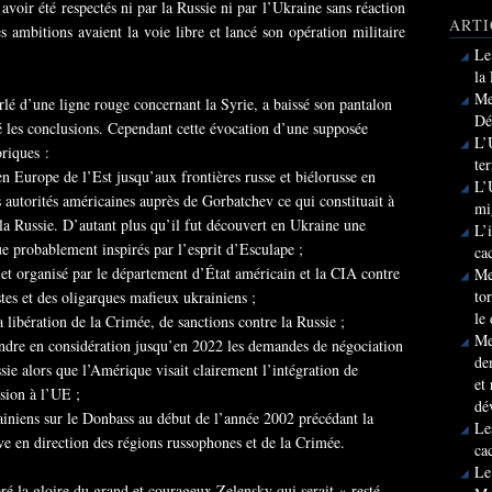
voir été respectés ni par la Russie ni par l’Ukraine sans réaction
ARTI
 ambitions avaient la voie libre et lancé son opération militaire
Le
la
Me
rlé d’une ligne rouge concernant la Syrie, a baissé son pantalon
Dé
ré les conclusions. Cependant cette évocation d’une supposée
L’
oriques :
te
n Europe de l’Est jusqu’aux frontières russe et biélorusse en
L’
 autorités américaines auprès de Gorbatchev ce qui constituait à
mi
la Russie. D’autant plus qu’il fut découvert en Ukraine une
L’
e probablement inspirés par l’esprit d’Esculape ;
ca
et organisé par le département d’État américain et la CIA contre
Me
to
stes et des oligarques mafieux ukrainiens ;
le
la libération de la Crimée, de sanctions contre la Russie ;
Me
endre en considération jusqu’en 2022 les demandes de négociation
de
sie alors que l’Amérique visait clairement l’intégration de
et
sion à l’UE ;
dé
niens sur le Donbass au début de l’année 2002 précédant la
Le
ve en direction des régions russophones et de la Crimée.
ca
Le
é la gloire du grand et courageux Zelensky qui serait « resté