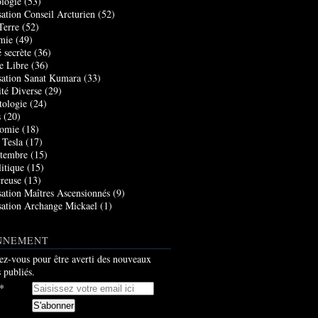
logie
(53)
sation Conseil Arcturien
(52)
Terre
(52)
mie
(49)
 secrète
(36)
e Libre
(36)
sation Sanat Kumara
(33)
ité Diverse
(29)
tologie
(24)
s
(20)
nomie
(18)
 Tesla
(17)
tembre
(15)
itique
(15)
creuse
(13)
sation Maîtres Ascensionnés
(9)
sation Archange Mickael
(1)
NNEMENT
z-vous pour être averti des nouveaux
s publiés.