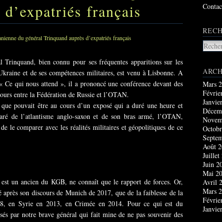
 d’expatriés français
Contac
RECH
 Trinquand, bien connu pour ses fréquentes apparitions sur les
ARCH
 Ukraine et de ses compétences militaires, est venu à Lisbonne. A
e « Ce qui nous attend », il a prononcé une conférence devant des
Mars 
Févrie
 cours entre la Fédération de Russie et l’OTAN.
Janvie
e que pouvait être au cours d’un exposé qui a duré une heure et
Décem
laré de l’atlantisme anglo-saxon et de son bras armé, l’OTAN,
Novem
de le comparer avec les réalités militaires et géopolitiques de ce
Octobr
Septe
Août 
Juillet
Juin 2
Mai 2
est un ancien du KGB, ne connaît que le rapport de forces. Or,
Avril 
Mars 
ré après son discours de Munich de 2017, que de la faiblesse de la
Févrie
18, en Syrie en 2013, en Crimée en 2014. Pour ce qui est du
Janvie
és par notre brave général qui fait mine de ne pas souvenir des