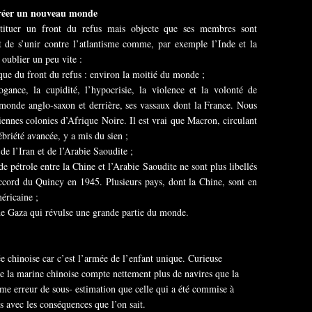
créer un nouveau monde
nstituer un front du refus mais objecte que ses membres sont
 de s’unir contre l’atlantisme comme, par exemple l’Inde et la
 oublier un peu vite :
ue du front du refus : environ la moitié du monde ;
ogance, la cupidité, l’hypocrisie, la violence et la volonté de
 monde anglo-saxon et derrière, ses vassaux dont la France. Nous
ennes colonies d’Afrique Noire. Il est vrai que Macron, circulant
ébriété avancée, y a mis du sien ;
de l’Iran et de l’Arabie Saoudite ;
de pétrole entre la Chine et l’Arabie Saoudite ne sont plus libellés
’accord du Quincy en 1945. Plusieurs pays, dont la Chine, sont en
méricaine ;
 de Gaza qui révulse une grande partie du monde.
e chinoise car c’est l’armée de l’enfant unique. Curieuse
ue la marine chinoise compte nettement plus de navires que la
e erreur de sous- estimation que celle qui a été commise à
s avec les conséquences que l’on sait.