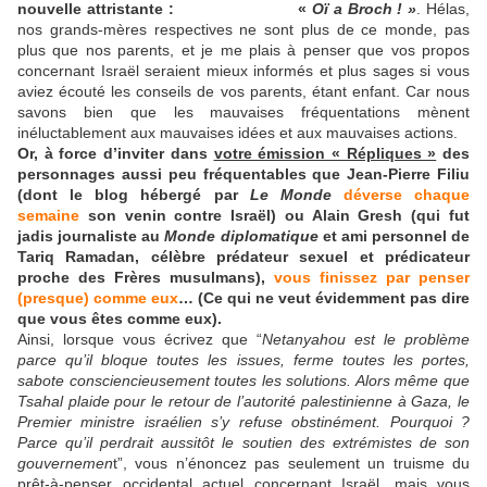
nouvelle attristante : «
Oï a Broch ! »
. Hélas,
nos grands-mères respectives ne sont plus de ce monde, pas
plus que nos parents, et je me plais à penser que vos propos
concernant Israël seraient mieux informés et plus sages si vous
aviez écouté les conseils de vos parents, étant enfant. Car nous
savons bien que les mauvaises fréquentations mènent
inéluctablement aux mauvaises idées et aux mauvaises actions.
Or, à force d’inviter dans
votre émission « Répliques »
des
personnages aussi peu fréquentables que Jean-Pierre Filiu
(dont le blog hébergé par
Le Monde
déverse chaque
semaine
son venin contre Israël) ou Alain Gresh (qui fut
jadis journaliste au
Monde diplomatique
et ami personnel de
Tariq Ramadan, célèbre prédateur sexuel et prédicateur
proche des Frères musulmans),
vous finissez par penser
(presque) comme eux
… (Ce qui ne veut évidemment pas dire
que vous êtes comme eux).
Ainsi, lorsque vous écrivez que “
Netanyahou est le problème
parce qu’il bloque toutes les issues, ferme toutes les portes,
sabote consciencieusement toutes les solutions. Alors même que
Tsahal plaide pour le retour de l’autorité palestinienne à Gaza, le
Premier ministre israélien s’y refuse obstinément. Pourquoi ?
Parce qu’il perdrait aussitôt le soutien des extrémistes de son
gouvernemen
t”, vous n’énoncez pas seulement un truisme du
prêt-à-penser occidental actuel concernant Israël, mais vous