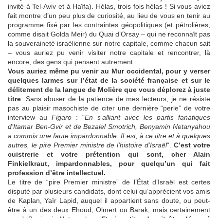
invité à Tel-Aviv et à Haïfa). Hélas, trois fois hélas ! Si vous aviez
fait montre d’un peu plus de curiosité, au lieu de vous en tenir au
programme fixé par les contraintes géopolitiques (et pétrolières,
comme disait Golda Meir) du Quai d’Orsay – qui ne reconnaît pas
la souveraineté israélienne sur notre capitale, comme chacun sait
– vous auriez pu venir visiter notre capitale et rencontrer, là
encore, des gens qui pensent autrement.
Vous auriez même pu venir au Mur occidental, pour y verser
quelques larmes sur l’état de la société française et sur le
délitement de la langue de Molière que vous déplorez à juste
titre
. Sans abuser de la patience de mes lecteurs, je ne résiste
pas au plaisir masochiste de citer une dernière “perle” de votre
interview au
Figaro
: “
En s’alliant avec les partis fanatiques
d’Itamar Ben-Gvir et de Bezalel Smotrich, Benyamin Netanyahou
a commis une faute impardonnable. Il est, à ce titre et à quelques
autres, le pire Premier ministre de l’histoire d’Israël
“.
C’est votre
cuistrerie et votre prétention qui sont, cher Alain
Finkielkraut, impardonnables, pour quelqu’un qui fait
profession d’être intellectuel.
Le titre de “pire Premier ministre” de l’État d’Israël est certes
disputé par plusieurs candidats, dont celui qu’apprécient vos amis
de Kaplan, Yaïr Lapid, auquel il appartient sans doute, ou peut-
être à un des deux Ehoud, Olmert ou Barak, mais certainement