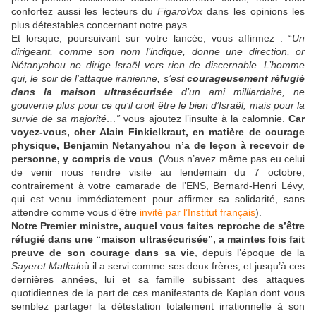
confortez aussi les lecteurs du
FigaroVox
dans les opinions les
plus détestables concernant notre pays.
Et lorsque, poursuivant sur votre lancée, vous affirmez : “
Un
dirigeant, comme son nom l’indique, donne une direction, or
Nétanyahou ne dirige Israël vers rien de discernable. L’homme
qui, le soir de l’attaque iranienne, s’est
courageusement réfugié
dans la maison ultrasécurisée
d’un ami milliardaire, ne
gouverne plus pour ce qu’il croit être le bien d’Israël, mais pour la
survie de sa majorité…”
vous ajoutez l’insulte à la calomnie.
Car
voyez-vous, cher Alain Finkielkraut, en matière de courage
physique, Benjamin Netanyahou n’a de leçon à recevoir de
personne, y compris de vous
. (Vous n’avez même pas eu celui
de venir nous rendre visite au lendemain du 7 octobre,
contrairement à votre camarade de l’ENS, Bernard-Henri Lévy,
qui est venu immédiatement pour affirmer sa solidarité, sans
attendre comme vous d’être
invité par l’Institut français
).
Notre Premier ministre, auquel vous faites reproche de s’être
réfugié dans une “maison ultrasécurisée”, a maintes fois fait
preuve de son courage dans sa vie
, depuis l’époque de la
Sayeret Matkal
où il a servi comme ses deux frères, et jusqu’à ces
dernières années, lui et sa famille subissant des attaques
quotidiennes de la part de ces manifestants de Kaplan dont vous
semblez partager la détestation totalement irrationnelle à son