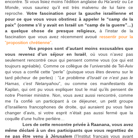
encontre. Si vous lisiez moins l’édition anglaise du
Ha’aretz
ou
Le
Monde
, vous sauriez qu’il est très malvenu de lui faire ce
reproche.
Votre fascination pour la gauche israélienne et
pour ce que vous vous obstinez à appeler le “camp de la
paix” (comme s’il y avait en Israël un “camp de la guerre”…)
a quelque chose de presque religieux,
à l’instar de la
fascination que vous avez récemment avoué
ressentir pour la
“proposition chrétienne”
.
Vos propos sont d’autant moins excusables que
vous revenez d’un séjour en Israël
, où vous n’avez pas
seulement rencontré ceux qui pensent comme vous (ce qui est
toujours agréable). Comme ce collègue de l’université de Tel-Aviv
qui vous a confié cette “perle” (puisque vous êtes devenu sur le
tard pêcheur de perles) : “
Le problème d’Israël ce n’est pas le
Hamas, c’est Netanyahou
“, ou comme ces manifestants de
Kaplan, qui ont pu vous expliquer tout le mal qu’ils pensent de
notre Premier ministre. Non, vous avez aussi rencontré, comme
me l’a confié un participant à ce déjeuner, un petit groupe
d’Israéliens francophones de droite, qui auraient pu vous faire
changer d’avis, si votre esprit n’était pas aussi fermé que la
coquille d’une huître perlière…
Lors de cette rencontre privée à Raanana, vous avez
même déclaré à un des participants que vous regrettiez de
ne pas être venu à Jérusalem
(l’Institut français vous ayant