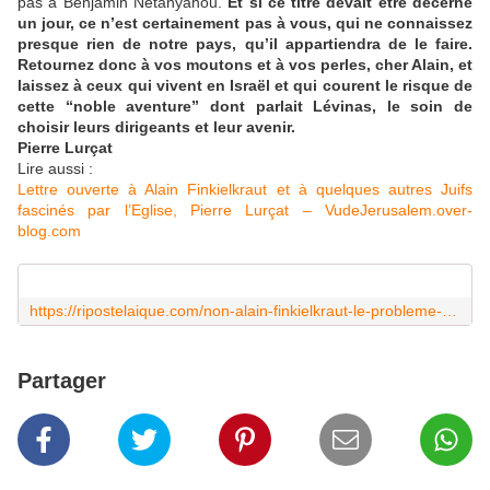
pas à Benjamin Netanyahou.
Et si ce titre devait être décerné
un jour, ce n’est certainement pas à vous, qui ne connaissez
presque rien de notre pays, qu’il appartiendra de le faire.
Retournez donc à vos moutons et à vos perles, cher Alain, et
laissez à ceux qui vivent en Israël et qui courent le risque de
cette “noble aventure” dont parlait Lévinas, le soin de
choisir leurs dirigeants et leur avenir.
Pierre Lurçat
Lire aussi :
Lettre ouverte à Alain Finkielkraut et à quelques autres Juifs
fascinés par l’Eglise, Pierre Lurçat – VudeJerusalem.over-
blog.com
https://ripostelaique.com/non-alain-finkielkraut-le-probleme-disrael-nest-pas-netanyahou-cest-le-hamas.html
Partager