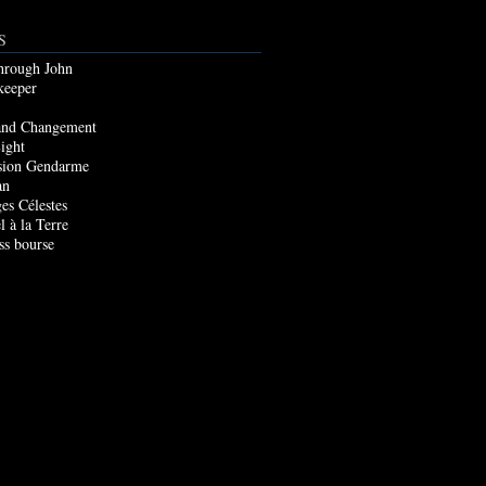
S
through John
keeper
and Changement
ight
sion Gendarme
an
es Célestes
l à la Terre
ss bourse