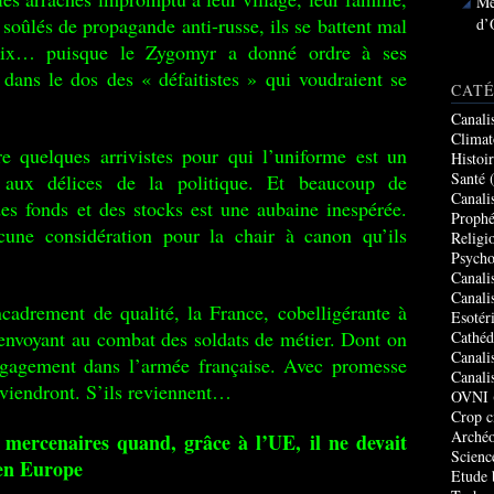
Me
e, soûlés de propagande anti-russe, ils se battent mal
d’
hoix… puisque le Zygomyr a donné ordre à ses
 dans le dos des « défaitistes » qui voudraient se
CATÉ
Canali
Climat
re quelques arrivistes pour qui l’uniforme est un
Histoi
Santé
(
r aux délices de la politique. Et beaucoup de
Canali
es fonds et des stocks est une aubaine inespérée.
Prophé
cune considération pour la chair à canon qu’ils
Religi
Psycho
Canali
Canali
adrement de qualité, la France, cobelligérante à
Esotér
n envoyant au combat des soldats de métier. Dont on
Cathéd
Canali
ngagement dans l’armée française. Avec promesse
Canali
eviendront. S’ils reviennent…
OVNI
Crop c
Archéo
mercenaires quand, grâce à l’UE, il ne devait
Scienc
 en Europe
Etude 