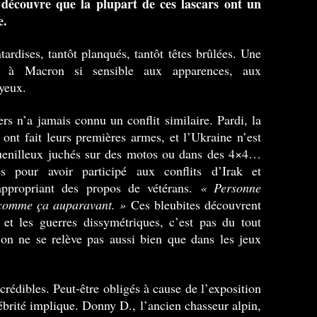
découvre que la plupart de ces lascars ont un
e.
ardises, tantôt planqués, tantôt têtes brûlées. Une
u à Macron si sensible aux apparences, aux
 yeux.
rs n’a jamais connu un conflit similaire. Pardi, la
 ont fait leurs premières armes, et l’Ukraine n’est
guenilleux juchés sur des motos ou dans des 4×4…
s pour avoir participé aux conflits d’Irak et
’appropriant des propos de vétérans.
« Personne
 comme ça auparavant. »
Ces bleubites découvrent
 et les guerres dissymétriques, c’est pas du tout
 on ne se relève pas aussi bien que dans les jeux
crédibles. Peut-être obligés à cause de l’exposition
ébrité implique. Donny D., l’ancien chasseur alpin,