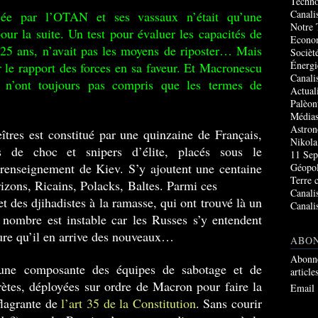
Techno
Canali
ée par l’OTAN et ses vassaux n’était qu’une
Notre 
r la suite. Un test pour évaluer les capacités de
Econo
a 25 ans, n’avait pas les moyens de riposter… Mais
Socièté
Énergi
ir le rapport des forces en sa faveur. Et Macronescu
Canali
tes n’ont toujours pas compris que les termes de
Actual
Palèon
Média
Astro
tres est constitué par une quinzaine de Français,
Nikola
ins de choc et snipers d’élite, placés sous le
11 Sep
enseignement de Kiev. S’y ajoutent une centaine
Géopol
Terre 
horizons, Ricains, Polacks, Baltes. Parmi ces
Canali
et des djihadistes à la ramasse, qui ont trouvé là un
Canali
 nombre est instable car les Russes s’y entendent
sure qu’il en arrive des nouveaux…
ABO
Abonne
une composante des équipes de sabotage et de
article
rètes, déployées sur ordre de Macron pour faire la
Email
flagrante de
l’art 35 de la Constitution
. Sans courir