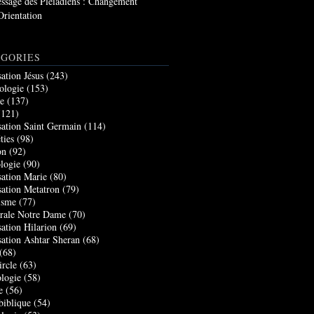
ssage des Pléiadiens : Changement
Orientation
GORIES
sation Jésus
(243)
ologie
(153)
re
(137)
121)
sation Saint Germain
(114)
ties
(98)
on
(92)
logie
(90)
sation Marie
(80)
sation Metatron
(79)
isme
(77)
rale Notre Dame
(70)
sation Hilarion
(69)
sation Ashtar Sheran
(68)
(68)
ircle
(63)
logie
(58)
e
(56)
biblique
(54)