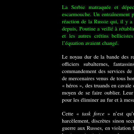
La Serbie matraquée et dépec
escarmouche. Un entraînement pou
réaction de la Russie qui, il y 
depuis, Poutine a veillé à rétabl
et les autres crétins bellicis
l’équation avaient changé.
Le noyau dur de la bande des reî
officiers subalternes, fantass
commandement des services de r
de mercenaires venus de tous 
« héros », des truands en cavale 
moyen de se faire oublier. Leur
pour les éliminer au fur et à me
Cette «
task force
» n’est qu’
harcèlement, discrètes sinon sec
guerre aux Russes, en violation 