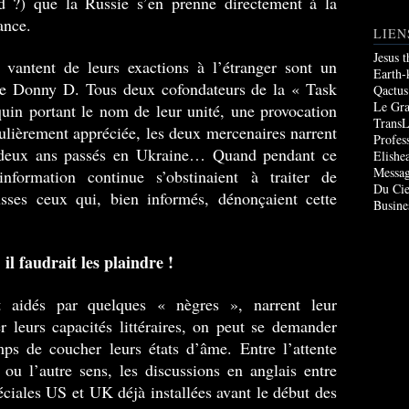
d ?) que la Russie s’en prenne directement à la
rance.
LIEN
Jesus 
 vantent de leurs exactions à l’étranger sont un
Earth-
e Donny D. Tous deux cofondateurs de la « Task
Qactus
Le Gr
uin portant le nom de leur unité, une provocation
TransL
ulièrement appréciée, les deux mercenaires narrent
Profes
e deux ans passés en Ukraine… Quand pendant ce
Elishe
Messag
nformation continue s’obstinaient à traiter de
Du Cie
sses ceux qui, bien informés, dénonçaient cette
Busine
 il faudrait les plaindre !
t aidés par quelques « nègres », narrent leur
 leurs capacités littéraires, on peut se demander
mps de coucher leurs états d’âme. Entre l’attente
 ou l’autre sens, les discussions en anglais entre
éciales US et UK déjà installées avant le début des