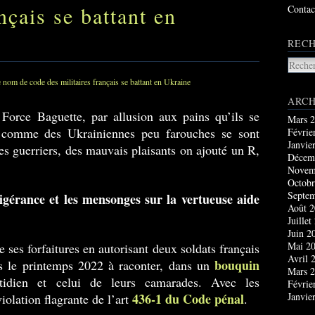
nçais se battant en
Contac
RECH
ARCH
 Force Baguette, par allusion aux pains qu’ils se
Mars 
 comme des Ukrainiennes peu farouches se sont
Févrie
Janvie
des guerriers, des mauvais plaisants on ajouté un R,
Décem
Novem
Octobr
Septe
ligérance et les mensonges sur la vertueuse aide
Août 
Juillet
Juin 2
Mai 2
ses forfaitures en autorisant deux soldats français
Avril 
bouquin
is le printemps 2022 à raconter, dans un
Mars 
tidien et celui de leurs camarades. Avec les
Févrie
436-1 du Code pénal
Janvie
olation flagrante de l’art
.