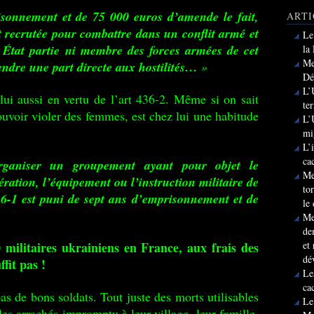
sonnement et de 75 000 euros d’amende le fait,
ARTI
 recrutée pour combattre dans un conflit armé et
Le
n État partie ni membre des forces armées de cet
la
Me
rendre une part directe aux hostilités…
»
Dé
L’
ui aussi en vertu de l’art 436-2. Même si on sait
te
pouvoir violer des femmes, est chez lui une habitude
L’
mi
L’
ca
rganiser un groupement ayant pour objet le
Me
ration, l’équipement ou l’instruction militaire de
to
436-1 est puni de sept ans d’emprisonnement et de
le
Me
de
militaires ukrainiens en France, aux frais des
et
dé
fit pas !
Le
ca
as de bons soldats. Tout juste des morts utilisables
Le
s arrachés impromptu à leur village, leur famille,