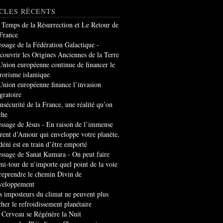
CLES RÉCENTS
 Temps de la Résurrection et Le Retour de
 France
ssage de la Fédération Galactique -
couvrir les Origines Anciennes de la Terre
Union européenne continue de financer le
rrorisme islamique
Union européenne finance l’invasion
gratoire
insécurité de la France, une réalité qu’on
che
ssage de Jésus - En raison de l’immense
rrent d’Amour qui enveloppe votre planète,
 déni est en train d’être emporté
ssage de Sanat Kumara - On peut faire
mi-tour de n’importe quel point de la voie
 reprendre le chemin Divin de
veloppement
s imposteurs du climat ne peuvent plus
cher le refroidissement planétaire
 Cerveau se Régénère la Nuit