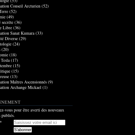
logie
(53)
sation Conseil Arcturien
(52)
Terre
(52)
mie
(49)
 secrète
(36)
e Libre
(36)
sation Sanat Kumara
(33)
ité Diverse
(29)
tologie
(24)
s
(20)
nomie
(18)
 Tesla
(17)
tembre
(15)
itique
(15)
creuse
(13)
sation Maîtres Ascensionnés
(9)
sation Archange Mickael
(1)
NNEMENT
z-vous pour être averti des nouveaux
s publiés.