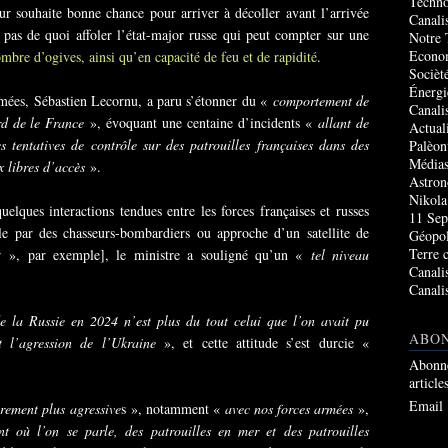
Techno
eur souhaite bonne chance pour arriver à décoller avant l’arrivée
Canali
pas de quoi affoler l’état-major russe qui peut compter sur une
Notre 
Econo
mbre d’ogives, ainsi qu’en capacité de feu et de rapidité
.
Socièté
Énergi
rmées, Sébastien Lecornu, a paru s’étonner du «
comportement de
Canali
ard de le France
», évoquant une centaine d’incidents «
allant de
Actual
tentatives de contrôle sur des patrouilles françaises dans des
Palèon
Média
x libres d’accès
».
Astro
Nikola
 quelques interactions tendues entre les forces françaises et russes
11 Sep
le par des chasseurs-bombardiers ou approche d’un satellite de
Géopol
Terre 
 », par exemple], le ministre a souligné qu’un «
tel niveau
Canali
Canali
 la Russie en 2024 n’est plus du tout celui que l’on avait pu
ABO
 l’agression de l’Ukraine
», et cette attitude s’est durcie «
Abonne
article
Email
trement plus agressive
s », notamment «
avec nos forces armées
»,
 où l’on se parle, des patrouilles en mer et des patrouilles