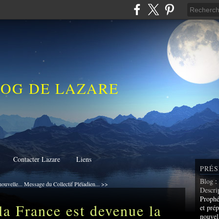
LOG DE LAZARE
Contacter Lazare
Liens
PRÉS
Blog
:
nouvelle...
Message du Collectif Pléïadien... >>
Descri
Prophé
la France est devenue la
et prép
nouvel