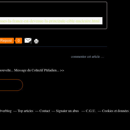
usses-la-france-est-devenue-la-principale-cible-nucleaire.html
Repost
0
commenter cet article
…
nouvelle...
Message du Collectif Pléïadien... >>
 Overblog
Top articles
Contact
Signaler un abus
C.G.U.
Cookies et données 