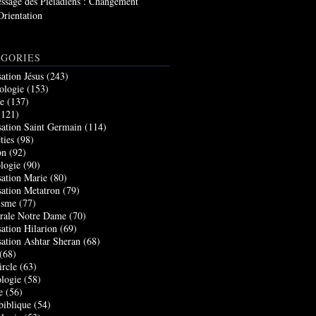
ssage des Pléiadiens : Changement
Orientation
GORIES
sation Jésus
(243)
ologie
(153)
re
(137)
121)
sation Saint Germain
(114)
ties
(98)
on
(92)
logie
(90)
sation Marie
(80)
sation Metatron
(79)
isme
(77)
rale Notre Dame
(70)
sation Hilarion
(69)
sation Ashtar Sheran
(68)
(68)
ircle
(63)
logie
(58)
e
(56)
biblique
(54)