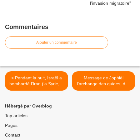
Commentaires
Ajouter un commentaire
< Pendant la nuit, Israël a
Message de Jophiël
bombardé l’Iran (la Syrie, le
l’archange des guides, des
Liban et l’Irak n’ont pas été
thérapeutes et des
oubliés)
instructeurs - Un Virage
Énergétique se présente –
Hébergé par Overblog
Préparez-vous activement
au Changement >
Top articles
Pages
Contact