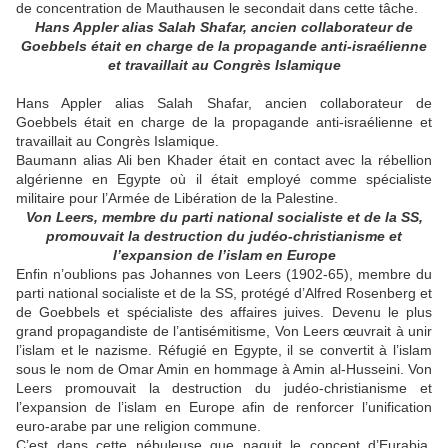
de concentration de Mauthausen le secondait dans cette tâche.
Hans Appler alias Salah Shafar, ancien collaborateur de
Goebbels était en charge de la propagande anti-israélienne
et travaillait au Congrès Islamique
Hans Appler alias Salah Shafar, ancien collaborateur de
Goebbels était en charge de la propagande anti-israélienne et
travaillait au Congrès Islamique.
Baumann alias Ali ben Khader était en contact avec la rébellion
algérienne en Egypte où il était employé comme spécialiste
militaire pour l’Armée de Libération de la Palestine.
Von Leers, membre du parti national socialiste et de la SS,
promouvait la destruction du judéo-christianisme et
l’expansion de l’islam en Europe
Enfin n’oublions pas Johannes von Leers (1902-65), membre du
parti national socialiste et de la SS, protégé d’Alfred Rosenberg et
de Goebbels et spécialiste des affaires juives. Devenu le plus
grand propagandiste de l’antisémitisme, Von Leers œuvrait à unir
l’islam et le nazisme. Réfugié en Egypte, il se convertit à l’islam
sous le nom de Omar Amin en hommage à Amin al-Husseini. Von
Leers promouvait la destruction du judéo-christianisme et
l’expansion de l’islam en Europe afin de renforcer l’unification
euro-arabe par une religion commune.
C’est dans cette nébuleuse que naquit le concept d’Eurabia,