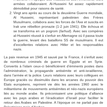
armées collaboraient. Al-Husseini fut assez rapidement
démobilisé pour raisons de santé.
Vingt ans après au cours de la deuxième Guerre mondiale,
Al Husseini, représentant palestinien des Frères
Musulmans, collabora avec les forces de l’Axe et suscita en
Irak une rébellion pronazie (1-2 juin 1941). Elle échoua et
se transforma en un pogrom (
farhud
). Avec ses compères
al-Husseini réussit à s’enfuir en Allemagne où il passa toute
la guerre, levant des bataillons SS de musulmans. Il eut
d’excellentes relations avec Hitler et les responsables
nazis.
La
paix revenue en 1945 et sauvé par la France, il s’enfuit avec
de nombreux criminels de guerre en Egypte et en Syrie.
Convertis à l’islam ceux-ci bénéficièrent d’éminents postes dans
l’administration, la propagande antisémite et anti-israélienne,
dans l’armée et la police. Leurs relations avec leurs collègues en
Europe graciés ou dissimulés dans les arcanes du pouvoir des
Etats européens, reprirent vie dès les années 1960 avec le
militantisme de mouvements antisémites et néo-nazis européens
liés au monde arabe. Ils préconisaient une politique d’alliance
avec les pays arabes et l’éradication d’Israël pour faciliter le
retour des Arabes en Palestine. A l’époque on ne parlait pas de