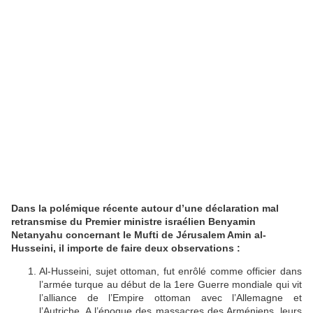
Dans la polémique récente autour d’une déclaration mal
retransmise du Premier ministre israélien Benyamin
Netanyahu concernant le Mufti de Jérusalem Amin al-
Husseini, il importe de faire deux observations :
Al-Husseini, sujet ottoman, fut enrôlé comme officier dans
l’armée turque au début de la 1ere Guerre mondiale qui vit
l’alliance de l’Empire ottoman avec l’Allemagne et
l’Autriche. A l’époque des massacres des Arméniens, leurs