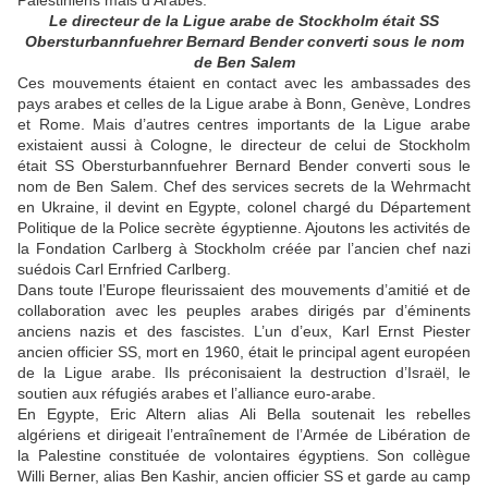
Palestiniens mais d’Arabes.
Le directeur de la Ligue arabe de Stockholm était SS
Obersturbannfuehrer Bernard Bender converti sous le nom
de Ben Salem
Ces mouvements étaient en contact avec les ambassades des
pays arabes et celles de la Ligue arabe à Bonn, Genève, Londres
et Rome. Mais d’autres centres importants de la Ligue arabe
existaient aussi à Cologne, le directeur de celui de Stockholm
était SS Obersturbannfuehrer Bernard Bender converti sous le
nom de Ben Salem. Chef des services secrets de la Wehrmacht
en Ukraine, il devint en Egypte, colonel chargé du Département
Politique de la Police secrète égyptienne. Ajoutons les activités de
la Fondation Carlberg à Stockholm créée par l’ancien chef nazi
suédois Carl Ernfried Carlberg.
Dans toute l’Europe fleurissaient des mouvements d’amitié et de
collaboration avec les peuples arabes dirigés par d’éminents
anciens nazis et des fascistes. L’un d’eux, Karl Ernst Piester
ancien officier SS, mort en 1960, était le principal agent européen
de la Ligue arabe. Ils préconisaient la destruction d’Israël, le
soutien aux réfugiés arabes et l’alliance euro-arabe.
En Egypte, Eric Altern alias Ali Bella soutenait les rebelles
algériens et dirigeait l’entraînement de l’Armée de Libération de
la Palestine constituée de volontaires égyptiens. Son collègue
Willi Berner, alias Ben Kashir, ancien officier SS et garde au camp