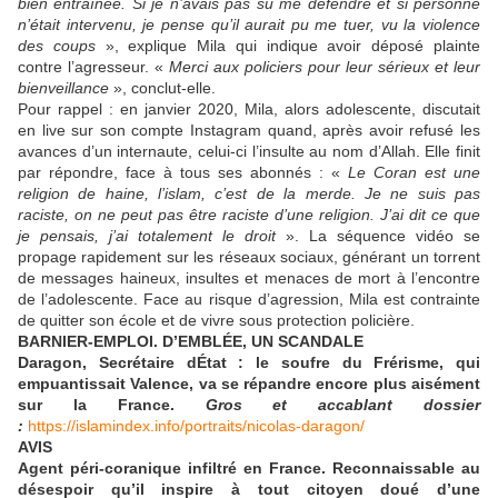
bien entraînée. Si je n’avais pas su me défendre et si personne
n’était intervenu, je pense qu’il aurait pu me tuer, vu la violence
des coups
», explique Mila qui indique avoir déposé plainte
contre l’agresseur. «
Merci aux policiers pour leur sérieux et leur
bienveillance
», conclut-elle.
Pour rappel : en janvier 2020, Mila, alors adolescente, discutait
en live sur son compte Instagram quand, après avoir refusé les
avances d’un internaute, celui-ci l’insulte au nom d’Allah. Elle finit
par répondre, face à tous ses abonnés : «
Le Coran est une
religion de haine, l’islam, c’est de la merde. Je ne suis pas
raciste, on ne peut pas être raciste d’une religion. J’ai dit ce que
je pensais, j’ai totalement le droit
». La séquence vidéo se
propage rapidement sur les réseaux sociaux, générant un torrent
de messages haineux, insultes et menaces de mort à l’encontre
de l’adolescente. Face au risque d’agression, Mila est contrainte
de quitter son école et de vivre sous protection policière.
BARNIER-EMPLOI. D’EMBLÉE, UN SCANDALE
Daragon, Secrétaire dÉtat : le soufre du Frérisme, qui
empuantissait Valence, va se répandre encore plus aisément
sur la France.
Gros et accablant dossier
:
https://islamindex.info/portra
its/nicolas-daragon/
AVIS
Agent péri-coranique infiltré en France. Reconnaissable au
désespoir qu’il inspire à tout citoyen doué d’une