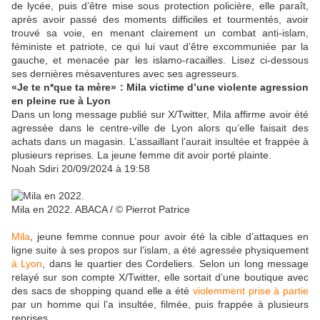
de lycée, puis d’être mise sous protection policière, elle paraît,
après avoir passé des moments difficiles et tourmentés, avoir
trouvé sa voie, en menant clairement un combat anti-islam,
féministe et patriote, ce qui lui vaut d’être excommuniée par la
gauche, et menacée par les islamo-racailles. Lisez ci-dessous
ses dernières mésaventures avec ses agresseurs.
«Je te n*que ta mère» : Mila victime d’une violente agression
en pleine rue à Lyon
Dans un long message publié sur X/Twitter, Mila affirme avoir été
agressée dans le centre-ville de Lyon alors qu’elle faisait des
achats dans un magasin. L’assaillant l’aurait insultée et frappée à
plusieurs reprises. La jeune femme dit avoir porté plainte.
Noah Sdiri
20/09/2024 à 19:58
Mila en 2022.
ABACA / © Pierrot Patrice
Mila
, jeune femme connue pour avoir été la cible d’attaques en
ligne suite à ses propos sur l’islam, a été agressée physiquement
à Lyon
, dans le quartier des Cordeliers. Selon un long message
relayé sur son compte X/Twitter, elle sortait d’une boutique avec
des sacs de shopping quand elle a été
violemment prise à partie
par un homme qui l’a insultée, filmée, puis frappée à plusieurs
reprises.