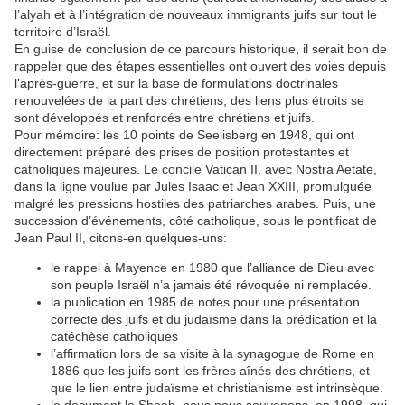
l’alyah et à l’intégration de nouveaux immigrants juifs sur tout le
territoire d’Israël.
En guise de conclusion de ce parcours historique, il serait bon de
rappeler que des étapes essentielles ont ouvert des voies depuis
l’après-guerre, et sur la base de formulations doctrinales
renouvelées de la part des chrétiens, des liens plus étroits se
sont développés et renforcés entre chrétiens et juifs.
Pour mémoire: les 10 points de Seelisberg en 1948, qui ont
directement préparé des prises de position protestantes et
catholiques majeures. Le concile Vatican II, avec Nostra Aetate,
dans la ligne voulue par Jules Isaac et Jean XXIII, promulguée
malgré les pressions hostiles des patriarches arabes. Puis, une
succession d’événements, côté catholique, sous le pontificat de
Jean Paul II, citons-en quelques-uns:
le rappel à Mayence en 1980 que l’alliance de Dieu avec
son peuple Israël n’a jamais été révoquée ni remplacée.
la publication en 1985 de notes pour une présentation
correcte des juifs et du judaïsme dans la prédication et la
catéchèse catholiques
l’affirmation lors de sa visite à la synagogue de Rome en
1886 que les juifs sont les frères aînés des chrétiens, et
que le lien entre judaïsme et christianisme est intrinsèque.