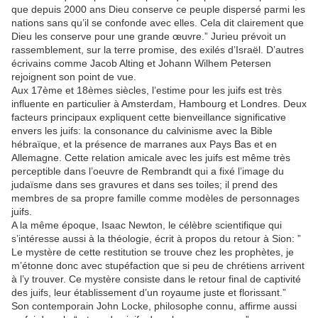
que depuis 2000 ans Dieu conserve ce peuple dispersé parmi les
nations sans qu’il se confonde avec elles. Cela dit clairement que
Dieu les conserve pour une grande œuvre.” Jurieu prévoit un
rassemblement, sur la terre promise, des exilés d’Israël. D’autres
écrivains comme Jacob Alting et Johann Wilhem Petersen
rejoignent son point de vue.
Aux 17ème et 18èmes siècles, l’estime pour les juifs est très
influente en particulier à Amsterdam, Hambourg et Londres. Deux
facteurs principaux expliquent cette bienveillance significative
envers les juifs: la consonance du calvinisme avec la Bible
hébraïque, et la présence de marranes aux Pays Bas et en
Allemagne. Cette relation amicale avec les juifs est même très
perceptible dans l’oeuvre de Rembrandt qui a fixé l’image du
judaïsme dans ses gravures et dans ses toiles; il prend des
membres de sa propre famille comme modèles de personnages
juifs.
A la même époque, Isaac Newton, le célèbre scientifique qui
s’intéresse aussi à la théologie, écrit à propos du retour à Sion: ”
Le mystère de cette restitution se trouve chez les prophètes, je
m’étonne donc avec stupéfaction que si peu de chrétiens arrivent
à l’y trouver. Ce mystère consiste dans le retour final de captivité
des juifs, leur établissement d’un royaume juste et florissant.”
Son contemporain John Locke, philosophe connu, affirme aussi