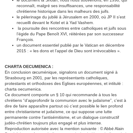
le document la Shoah, nous nous souvenons, en 1998, qui
reconnaît, malgré ses insuffisances, une responsabilité
chrétienne historique dans les malheurs des juifs.
le pèlerinage du jubilé à Jérusalem en 2000, où JP II s’est
recueilli devant le Kotel et à Yad Vashem.
la poursuite des rencontres entre catholiques et juifs sous
l’égide du Pape Benoît XVI, réitérées par son successeur
François.
un document essentiel publié par le Vatican en décembre
2015 : « les dons et l’appel de Dieu sont irrévocables ».
CHARTA OECUMENICA :
En conclusion œcuménique, signalons un document signé à
Strasbourg en 2001, par les représentants catholiques,
protestants et orthodoxes des Eglises européennes, et intitulé :
charta oecumenica.
Ce document comporte un § 10 qui recommande à tous les
chrétiens “d’approfondir la communion avec le judaïsme”, c’est à
dire de faire apparaître partout où c’est possible le lien profond
entre christianisme et judaïsme, ce qui suppose une lutte
permanente contre l’antisémitisme, et un dialogue constructif
judéo-chrétien toujours plus engagé et plus intense.
Reproduction autorisée avec la mention suivante : © Abbé Alain