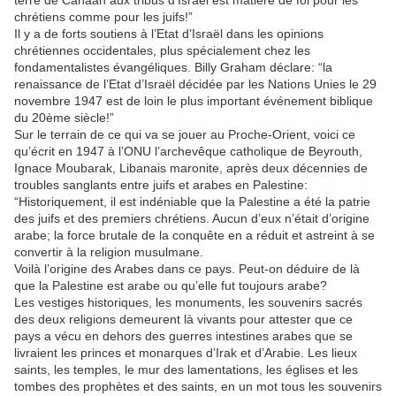
terre de Canaan aux tribus d’Israël est matière de foi pour les
chrétiens comme pour les juifs!”
Il y a de forts soutiens à l’Etat d’Israël dans les opinions
chrétiennes occidentales, plus spécialement chez les
fondamentalistes évangéliques. Billy Graham déclare: “la
renaissance de l’Etat d’Israël décidée par les Nations Unies le 29
novembre 1947 est de loin le plus important événement biblique
du 20ème siècle!”
Sur le terrain de ce qui va se jouer au Proche-Orient, voici ce
qu’écrit en 1947 à l’ONU l’archevêque catholique de Beyrouth,
Ignace Moubarak, Libanais maronite, après deux décennies de
troubles sanglants entre juifs et arabes en Palestine:
“Historiquement, il est indéniable que la Palestine a été la patrie
des juifs et des premiers chrétiens. Aucun d’eux n’était d’origine
arabe; la force brutale de la conquête en a réduit et astreint à se
convertir à la religion musulmane.
Voilà l’origine des Arabes dans ce pays. Peut-on déduire de là
que la Palestine est arabe ou qu’elle fut toujours arabe?
Les vestiges historiques, les monuments, les souvenirs sacrés
des deux religions demeurent là vivants pour attester que ce
pays a vécu en dehors des guerres intestines arabes que se
livraient les princes et monarques d’Irak et d’Arabie. Les lieux
saints, les temples, le mur des lamentations, les églises et les
tombes des prophètes et des saints, en un mot tous les souvenirs