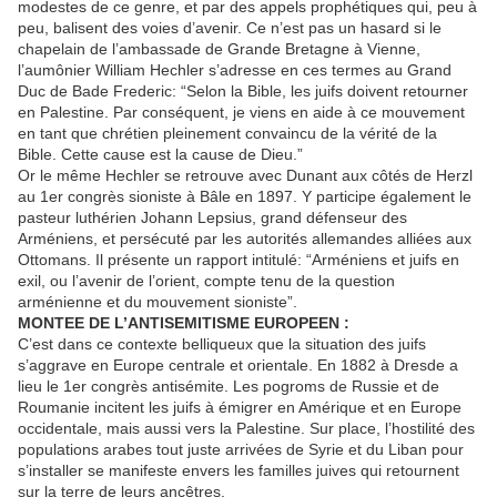
modestes de ce genre, et par des appels prophétiques qui, peu à
peu, balisent des voies d’avenir. Ce n’est pas un hasard si le
chapelain de l’ambassade de Grande Bretagne à Vienne,
l’aumônier William Hechler s’adresse en ces termes au Grand
Duc de Bade Frederic: “Selon la Bible, les juifs doivent retourner
en Palestine. Par conséquent, je viens en aide à ce mouvement
en tant que chrétien pleinement convaincu de la vérité de la
Bible. Cette cause est la cause de Dieu.”
Or le même Hechler se retrouve avec Dunant aux côtés de Herzl
au 1er congrès sioniste à Bâle en 1897. Y participe également le
pasteur luthérien Johann Lepsius, grand défenseur des
Arméniens, et persécuté par les autorités allemandes alliées aux
Ottomans. Il présente un rapport intitulé: “Arméniens et juifs en
exil, ou l’avenir de l’orient, compte tenu de la question
arménienne et du mouvement sioniste”.
MONTEE DE L’ANTISEMITISME EUROPEEN :
C’est dans ce contexte belliqueux que la situation des juifs
s’aggrave en Europe centrale et orientale. En 1882 à Dresde a
lieu le 1er congrès antisémite. Les pogroms de Russie et de
Roumanie incitent les juifs à émigrer en Amérique et en Europe
occidentale, mais aussi vers la Palestine. Sur place, l’hostilité des
populations arabes tout juste arrivées de Syrie et du Liban pour
s’installer se manifeste envers les familles juives qui retournent
sur la terre de leurs ancêtres.