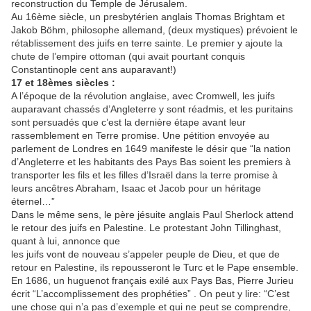
reconstruction du Temple de Jérusalem.
Au 16ème siècle, un presbytérien anglais Thomas Brightam et
Jakob Böhm, philosophe allemand, (deux mystiques) prévoient le
rétablissement des juifs en terre sainte. Le premier y ajoute la
chute de l’empire ottoman (qui avait pourtant conquis
Constantinople cent ans auparavant!)
17 et 18èmes siècles :
A l’époque de la révolution anglaise, avec Cromwell, les juifs
auparavant chassés d’Angleterre y sont réadmis, et les puritains
sont persuadés que c’est la dernière étape avant leur
rassemblement en Terre promise. Une pétition envoyée au
parlement de Londres en 1649 manifeste le désir que “la nation
d’Angleterre et les habitants des Pays Bas soient les premiers à
transporter les fils et les filles d’Israël dans la terre promise à
leurs ancêtres Abraham, Isaac et Jacob pour un héritage
éternel…”
Dans le même sens, le père jésuite anglais Paul Sherlock attend
le retour des juifs en Palestine. Le protestant John Tillinghast,
quant à lui, annonce que
les juifs vont de nouveau s’appeler peuple de Dieu, et que de
retour en Palestine, ils repousseront le Turc et le Pape ensemble.
En 1686, un huguenot français exilé aux Pays Bas, Pierre Jurieu
écrit “L’accomplissement des prophéties” . On peut y lire: “C’est
une chose qui n’a pas d’exemple et qui ne peut se comprendre,