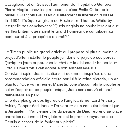
Castiglione, et en Suisse, l’aumônier de l’hôpital de Genève
Pierre Moglia; chez les protestants, c’est Emile Guère et le
pasteur François Gaussen qui attendent la libération d’Israël.
En 1804, l’évêque anglican de Rochester, Thomas Whiterby,
interpelle ses concitoyens: “Quels Anglais ne souhaiteraient que
les Iles britanniques aient le grand honneur de contribuer au
bonheur et à la prospérité d’Israël?”
Le Times publie un grand article qui propose ni plus ni moins le
projet d’aller installer le peuple juif dans le pays de ses pères.
Quelques jours auparavant le chef de la diplomatie britannique
Lord Palmerston avait donné à son ambassadeur à
Constantinople, des indications directement inspirées d’une
recommandation officielle écrite par lui à la reine Victoria, un an
plus tôt: “Que votre règne, Majesté, voie s’accomplir la prophétie,
selon l’espoir de ce peuple unique; Juda sera sauvé et Israël
demeurera en paix”.
Une des plus grandes figures de l’anglicanisme, Lord Anthony
Ashley Cooper écrit lors de l’ouverture d’un consulat britannique
à Jérusalem: “l’ancienne ville du peuple de Dieu reprend sa place
parmi les nations, et l’Angleterre est le premier royaume des
Gentils à cesser de la fouler aux pieds”.