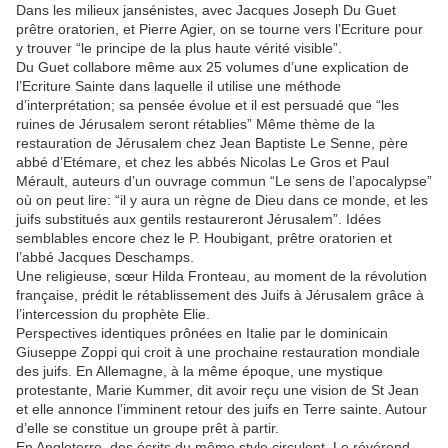
Dans les milieux jansénistes, avec Jacques Joseph Du Guet
prêtre oratorien, et Pierre Agier, on se tourne vers l’Ecriture pour
y trouver “le principe de la plus haute vérité visible”.
Du Guet collabore même aux 25 volumes d’une explication de
l’Ecriture Sainte dans laquelle il utilise une méthode
d’interprétation; sa pensée évolue et il est persuadé que “les
ruines de Jérusalem seront rétablies” Même thème de la
restauration de Jérusalem chez Jean Baptiste Le Senne, père
abbé d’Etémare, et chez les abbés Nicolas Le Gros et Paul
Mérault, auteurs d’un ouvrage commun “Le sens de l’apocalypse”
où on peut lire: “il y aura un règne de Dieu dans ce monde, et les
juifs substitués aux gentils restaureront Jérusalem”. Idées
semblables encore chez le P. Houbigant, prêtre oratorien et
l’abbé Jacques Deschamps.
Une religieuse, sœur Hilda Fronteau, au moment de la révolution
française, prédit le rétablissement des Juifs à Jérusalem grâce à
l’intercession du prophète Elie.
Perspectives identiques prônées en Italie par le dominicain
Giuseppe Zoppi qui croit à une prochaine restauration mondiale
des juifs. En Allemagne, à la même époque, une mystique
protestante, Marie Kummer, dit avoir reçu une vision de St Jean
et elle annonce l’imminent retour des juifs en Terre sainte. Autour
d’elle se constitue un groupe prêt à partir.
En Angleterre, des écrits du même style circulent. Le révérend