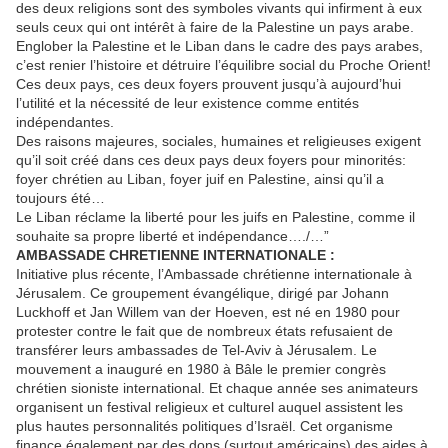
des deux religions sont des symboles vivants qui infirment à eux
seuls ceux qui ont intérêt à faire de la Palestine un pays arabe.
Englober la Palestine et le Liban dans le cadre des pays arabes,
c’est renier l’histoire et détruire l’équilibre social du Proche Orient!
Ces deux pays, ces deux foyers prouvent jusqu’à aujourd’hui
l’utilité et la nécessité de leur existence comme entités
indépendantes.
Des raisons majeures, sociales, humaines et religieuses exigent
qu’il soit créé dans ces deux pays deux foyers pour minorités:
foyer chrétien au Liban, foyer juif en Palestine, ainsi qu’il a
toujours été…
Le Liban réclame la liberté pour les juifs en Palestine, comme il
souhaite sa propre liberté et indépendance…./…”
AMBASSADE CHRETIENNE INTERNATIONALE :
Initiative plus récente, l’Ambassade chrétienne internationale à
Jérusalem. Ce groupement évangélique, dirigé par Johann
Luckhoff et Jan Willem van der Hoeven, est né en 1980 pour
protester contre le fait que de nombreux états refusaient de
transférer leurs ambassades de Tel-Aviv à Jérusalem. Le
mouvement a inauguré en 1980 à Bâle le premier congrès
chrétien sioniste international. Et chaque année ses animateurs
organisent un festival religieux et culturel auquel assistent les
plus hautes personnalités politiques d’Israël. Cet organisme
finance également par des dons (surtout américains) des aides à