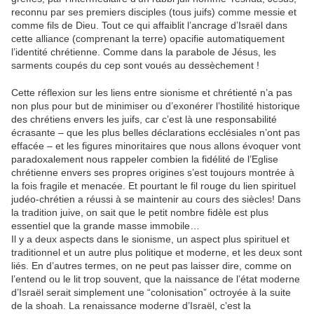
reconnu par ses premiers disciples (tous juifs) comme messie et
comme fils de Dieu. Tout ce qui affaiblit l’ancrage d’Israël dans
cette alliance (comprenant la terre) opacifie automatiquement
l’identité chrétienne. Comme dans la parabole de Jésus, les
sarments coupés du cep sont voués au dessèchement !
Cette réflexion sur les liens entre sionisme et chrétienté n’a pas
non plus pour but de minimiser ou d’exonérer l’hostilité historique
des chrétiens envers les juifs, car c’est là une responsabilité
écrasante – que les plus belles déclarations ecclésiales n’ont pas
effacée – et les figures minoritaires que nous allons évoquer vont
paradoxalement nous rappeler combien la fidélité de l’Eglise
chrétienne envers ses propres origines s’est toujours montrée à
la fois fragile et menacée. Et pourtant le fil rouge du lien spirituel
judéo-chrétien a réussi à se maintenir au cours des siècles! Dans
la tradition juive, on sait que le petit nombre fidèle est plus
essentiel que la grande masse immobile…
Il y a deux aspects dans le sionisme, un aspect plus spirituel et
traditionnel et un autre plus politique et moderne, et les deux sont
liés. En d’autres termes, on ne peut pas laisser dire, comme on
l’entend ou le lit trop souvent, que la naissance de l’état moderne
d’Israël serait simplement une “colonisation” octroyée à la suite
de la shoah. La renaissance moderne d’Israël, c’est la