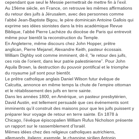
cependant que seul le Messie permettrait de mettre fin à l’exil.
Au 19ème siècle, en France, on retrouve les mêmes affirmations
du retour des juifs à Jérusalem, avec des personnes comme
l’abbé Jean-Baptiste Bigou, le père dominicain Antoine Gallois qui
exprime ses idées sionistes dans la très académique Revue
Biblique, l’abbé Pierre Lachèze du diocèse de Paris qui entrevoit
même pour bientôt la reconstruction du Temple.
En Angleterre, même discours chez John Hopper, prêtre
anglican, Pierre Mejanel, Alexandre Keith, pasteur écossais.
William Dighby voit comme imminent, dit-il, “le retour des juifs,
ces rois de l’orient, dans leur patrie palestinienne”. Pour John
Aquila Brown, la destruction du pouvoir pontifical et le triomphe
du royaume juif sont pour bientôt.
Le prêtre catholique anglais Daniel Wilson futur évêque de
Calcutta, annonce en même temps la chute de l’empire ottoman
et le rétablissement des juifs en terre sainte.
Dans les années 1800, en Amérique, un pasteur presbytérien,
David Austin, est tellement persuadé que ces événements sont
imminents qu’il construit des maisons pour que les juifs puissent y
préparer leur voyage de retour en terre sainte. En 1878 à
Chicago, l’évêque épiscopalien William Rufus Nicholson présente
un rapport sur le rassemblement d’Israël.
Mêmes idées chez des religieux catholiques autrichiens,
allemands, italiens: exemple, le chanoine sicilien Antonio