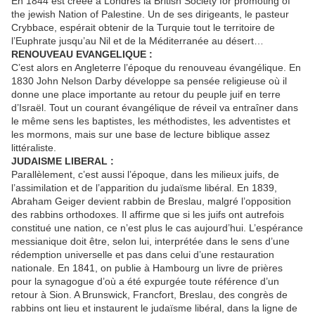
En 1844 est créée à Londres la British Society for promoting of
the jewish Nation of Palestine. Un de ses dirigeants, le pasteur
Crybbace, espérait obtenir de la Turquie tout le territoire de
l’Euphrate jusqu’au Nil et de la Méditerranée au désert…
RENOUVEAU EVANGELIQUE :
C’est alors en Angleterre l’époque du renouveau évangélique. En
1830 John Nelson Darby développe sa pensée religieuse où il
donne une place importante au retour du peuple juif en terre
d’Israël. Tout un courant évangélique de réveil va entraîner dans
le même sens les baptistes, les méthodistes, les adventistes et
les mormons, mais sur une base de lecture biblique assez
littéraliste.
JUDAISME LIBERAL :
Parallèlement, c’est aussi l’époque, dans les milieux juifs, de
l’assimilation et de l’apparition du judaïsme libéral. En 1839,
Abraham Geiger devient rabbin de Breslau, malgré l’opposition
des rabbins orthodoxes. Il affirme que si les juifs ont autrefois
constitué une nation, ce n’est plus le cas aujourd’hui. L’espérance
messianique doit être, selon lui, interprétée dans le sens d’une
rédemption universelle et pas dans celui d’une restauration
nationale. En 1841, on publie à Hambourg un livre de prières
pour la synagogue d’où a été expurgée toute référence d’un
retour à Sion. A Brunswick, Francfort, Breslau, des congrès de
rabbins ont lieu et instaurent le judaïsme libéral, dans la ligne de