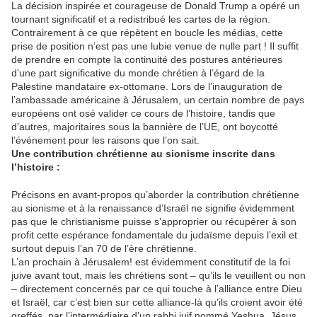
La décision inspirée et courageuse de Donald Trump a opéré un
tournant significatif et a redistribué les cartes de la région.
Contrairement à ce que répètent en boucle les médias, cette
prise de position n’est pas une lubie venue de nulle part ! Il suffit
de prendre en compte la continuité des postures antérieures
d’une part significative du monde chrétien à l’égard de la
Palestine mandataire ex-ottomane. Lors de l’inauguration de
l’ambassade américaine à Jérusalem, un certain nombre de pays
européens ont osé valider ce cours de l’histoire, tandis que
d’autres, majoritaires sous la bannière de l’UE, ont boycotté
l’événement pour les raisons que l’on sait.
Une contribution chrétienne au sionisme inscrite dans
l’histoire :
Précisons en avant-propos qu’aborder la contribution chrétienne
au sionisme et à la renaissance d’Israël ne signifie évidemment
pas que le christianisme puisse s’approprier ou récupérer à son
profit cette espérance fondamentale du judaïsme depuis l’exil et
surtout depuis l’an 70 de l’ère chrétienne.
L’an prochain à Jérusalem! est évidemment constitutif de la foi
juive avant tout, mais les chrétiens sont – qu’ils le veuillent ou non
– directement concernés par ce qui touche à l’alliance entre Dieu
et Israël, car c’est bien sur cette alliance-là qu’ils croient avoir été
greffés, par l’intermédiaire d’un rabbi juif nommé Yeshua, Jésus,