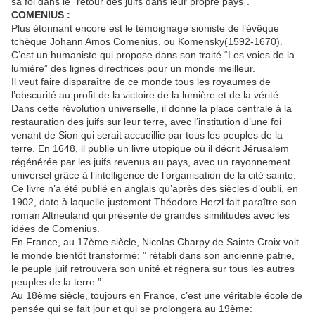
sa foi dans le “retour des juifs dans leur propre pays”.
COMENIUS :
Plus étonnant encore est le témoignage sioniste de l’évêque
tchèque Johann Amos Comenius, ou Komensky(1592-1670).
C’est un humaniste qui propose dans son traité “Les voies de la
lumière” des lignes directrices pour un monde meilleur.
Il veut faire disparaître de ce monde tous les royaumes de
l’obscurité au profit de la victoire de la lumière et de la vérité.
Dans cette révolution universelle, il donne la place centrale à la
restauration des juifs sur leur terre, avec l’institution d’une foi
venant de Sion qui serait accueillie par tous les peuples de la
terre. En 1648, il publie un livre utopique où il décrit Jérusalem
régénérée par les juifs revenus au pays, avec un rayonnement
universel grâce à l’intelligence de l’organisation de la cité sainte.
Ce livre n’a été publié en anglais qu’après des siècles d’oubli, en
1902, date à laquelle justement Théodore Herzl fait paraître son
roman Altneuland qui présente de grandes similitudes avec les
idées de Comenius.
En France, au 17ème siècle, Nicolas Charpy de Sainte Croix voit
le monde bientôt transformé: ” rétabli dans son ancienne patrie,
le peuple juif retrouvera son unité et régnera sur tous les autres
peuples de la terre.”
Au 18ème siècle, toujours en France, c’est une véritable école de
pensée qui se fait jour et qui se prolongera au 19ème: