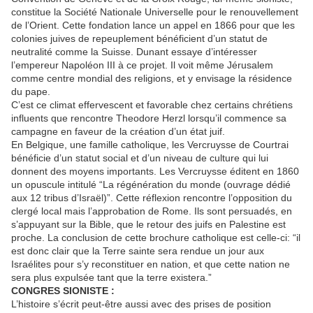
constitue la Société Nationale Universelle pour le renouvellement
de l’Orient. Cette fondation lance un appel en 1866 pour que les
colonies juives de repeuplement bénéficient d’un statut de
neutralité comme la Suisse. Dunant essaye d’intéresser
l’empereur Napoléon III à ce projet. Il voit même Jérusalem
comme centre mondial des religions, et y envisage la résidence
du pape.
C’est ce climat effervescent et favorable chez certains chrétiens
influents que rencontre Theodore Herzl lorsqu’il commence sa
campagne en faveur de la création d’un état juif.
En Belgique, une famille catholique, les Vercruysse de Courtrai
bénéficie d’un statut social et d’un niveau de culture qui lui
donnent des moyens importants. Les Vercruysse éditent en 1860
un opuscule intitulé “La régénération du monde (ouvrage dédié
aux 12 tribus d’Israël)”. Cette réflexion rencontre l’opposition du
clergé local mais l’approbation de Rome. Ils sont persuadés, en
s’appuyant sur la Bible, que le retour des juifs en Palestine est
proche. La conclusion de cette brochure catholique est celle-ci: “il
est donc clair que la Terre sainte sera rendue un jour aux
Israélites pour s’y reconstituer en nation, et que cette nation ne
sera plus expulsée tant que la terre existera.”
CONGRES SIONISTE :
L’histoire s’écrit peut-être aussi avec des prises de position