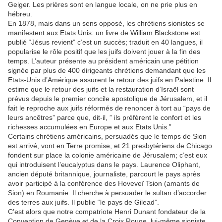
Geiger. Les prières sont en langue locale, on ne prie plus en
hébreu.
En 1878, mais dans un sens opposé, les chrétiens sionistes se
manifestent aux Etats Unis: un livre de William Blackstone est
publié “Jésus revient” c’est un succès; traduit en 40 langues, il
popularise le rôle positif que les juifs doivent jouer à la fin des
temps. L’auteur présente au président américain une pétition
signée par plus de 400 dirigeants chrétiens demandant que les
Etats-Unis d’Amérique assurent le retour des juifs en Palestine. Il
estime que le retour des juifs et la restauration d’Israël sont
prévus depuis le premier concile apostolique de Jérusalem, et il
fait le reproche aux juifs réformés de renoncer à tort au “pays de
leurs ancêtres” parce que, dit-il, ” ils préfèrent le confort et les
richesses accumulées en Europe et aux Etats Unis.”
Certains chrétiens américains, persuadés que le temps de Sion
est arrivé, vont en Terre promise, et 21 presbytériens de Chicago
fondent sur place la colonie américaine de Jérusalem; c’est eux
qui introduisent l’eucalyptus dans le pays. Laurence Oliphant,
ancien député britannique, journaliste, parcourt le pays après
avoir participé à la conférence des Hoveveï Tsion (amants de
Sion) en Roumanie. Il cherche à persuader le sultan d’accorder
des terres aux juifs. Il publie “le pays de Gilead”.
C’est alors que notre compatriote Henri Dunant fondateur de la
Convention de Genève et de la Croix Rouge, lui-même sioniste,