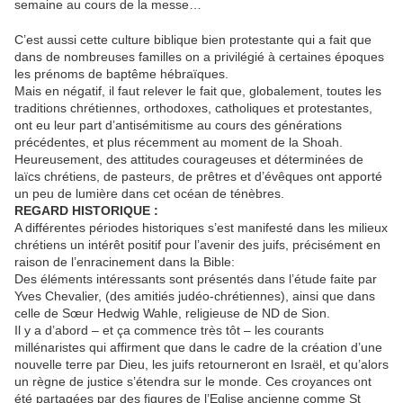
semaine au cours de la messe…
C’est aussi cette culture biblique bien protestante qui a fait que
dans de nombreuses familles on a privilégié à certaines époques
les prénoms de baptême hébraïques.
Mais en négatif, il faut relever le fait que, globalement, toutes les
traditions chrétiennes, orthodoxes, catholiques et protestantes,
ont eu leur part d’antisémitisme au cours des générations
précédentes, et plus récemment au moment de la Shoah.
Heureusement, des attitudes courageuses et déterminées de
laïcs chrétiens, de pasteurs, de prêtres et d’évêques ont apporté
un peu de lumière dans cet océan de ténèbres.
REGARD HISTORIQUE :
A différentes périodes historiques s’est manifesté dans les milieux
chrétiens un intérêt positif pour l’avenir des juifs, précisément en
raison de l’enracinement dans la Bible:
Des éléments intéressants sont présentés dans l’étude faite par
Yves Chevalier, (des amitiés judéo-chrétiennes), ainsi que dans
celle de Sœur Hedwig Wahle, religieuse de ND de Sion.
Il y a d’abord – et ça commence très tôt – les courants
millénaristes qui affirment que dans le cadre de la création d’une
nouvelle terre par Dieu, les juifs retourneront en Israël, et qu’alors
un règne de justice s’étendra sur le monde. Ces croyances ont
été partagées par des figures de l’Eglise ancienne comme St