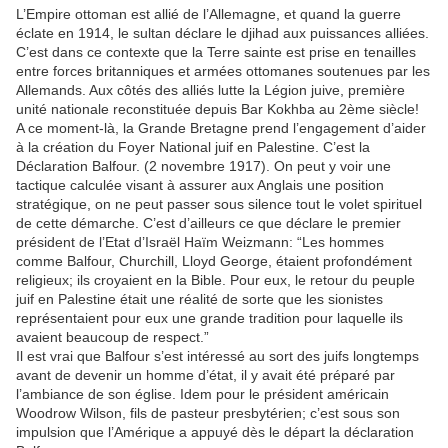
L’Empire ottoman est allié de l’Allemagne, et quand la guerre
éclate en 1914, le sultan déclare le djihad aux puissances alliées.
C’est dans ce contexte que la Terre sainte est prise en tenailles
entre forces britanniques et armées ottomanes soutenues par les
Allemands. Aux côtés des alliés lutte la Légion juive, première
unité nationale reconstituée depuis Bar Kokhba au 2ème siècle!
A ce moment-là, la Grande Bretagne prend l’engagement d’aider
à la création du Foyer National juif en Palestine. C’est la
Déclaration Balfour. (2 novembre 1917). On peut y voir une
tactique calculée visant à assurer aux Anglais une position
stratégique, on ne peut passer sous silence tout le volet spirituel
de cette démarche. C’est d’ailleurs ce que déclare le premier
président de l’Etat d’Israël Haïm Weizmann: “Les hommes
comme Balfour, Churchill, Lloyd George, étaient profondément
religieux; ils croyaient en la Bible. Pour eux, le retour du peuple
juif en Palestine était une réalité de sorte que les sionistes
représentaient pour eux une grande tradition pour laquelle ils
avaient beaucoup de respect.”
Il est vrai que Balfour s’est intéressé au sort des juifs longtemps
avant de devenir un homme d’état, il y avait été préparé par
l’ambiance de son église. Idem pour le président américain
Woodrow Wilson, fils de pasteur presbytérien; c’est sous son
impulsion que l’Amérique a appuyé dès le départ la déclaration