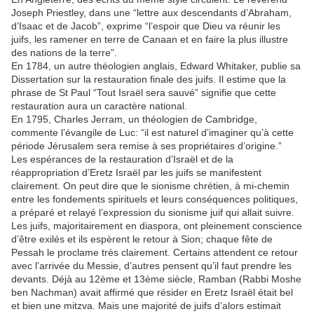
Joseph Priestley, dans une “lettre aux descendants d’Abraham,
d’Isaac et de Jacob”, exprime “l’espoir que Dieu va réunir les
juifs, les ramener en terre de Canaan et en faire la plus illustre
des nations de la terre”.
En 1784, un autre théologien anglais, Edward Whitaker, publie sa
Dissertation sur la restauration finale des juifs. Il estime que la
phrase de St Paul “Tout Israël sera sauvé” signifie que cette
restauration aura un caractère national.
En 1795, Charles Jerram, un théologien de Cambridge,
commente l’évangile de Luc: “il est naturel d’imaginer qu’à cette
période Jérusalem sera remise à ses propriétaires d’origine.”
Les espérances de la restauration d’Israël et de la
réappropriation d’Eretz Israël par les juifs se manifestent
clairement. On peut dire que le sionisme chrétien, à mi-chemin
entre les fondements spirituels et leurs conséquences politiques,
a préparé et relayé l’expression du sionisme juif qui allait suivre.
Les juifs, majoritairement en diaspora, ont pleinement conscience
d’être exilés et ils espèrent le retour à Sion; chaque fête de
Pessah le proclame très clairement. Certains attendent ce retour
avec l’arrivée du Messie, d’autres pensent qu’il faut prendre les
devants. Déjà au 12ème et 13ème siècle, Ramban (Rabbi Moshe
ben Nachman) avait affirmé que résider en Eretz Israël était bel
et bien une mitzva. Mais une majorité de juifs d’alors estimait