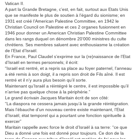
Vatican II.
A part la Grande Bretagne, c’est, en fait, surtout aux Etats Unis
que se manifeste le plus de soutien à l’égard du sionisme; en
1931 est créé l’American Palestine Committee, en 1942 le
Christian Council on Palestine et ces 2 organes fusionnent en
1946 pour donner un American Christian Palestine Committee
dans les rangs duquel on dénombre 20’000 ministres du culte
chrétiens. Ses membres saluent avec enthousiasme la création
de l’Etat d’Israël.
En France, Paul Claudel s’exprime sur la (re)naissance de l’Etat
d’Israël en termes personnels; il écrit:
“Israël est rentré, et a repris sa place au foyer paternel, l’anneau
a été remis à son doigt, il a repris son droit de Fils aîné. Il est
rentré et il n’y aura plus besoin qu’il sorte.
Maintenant qu’Israël a réintégré le centre, il est impossible qu’il
n’arrive pas quelque chose à la périphérie.”
Le grand écrivain Jacques Maritain écrit de son côté:
“La diaspora ne cessera jamais jusqu’à la grande réintégration.
Mais l’ébauche d’un nouveau centre existe maintenant, l’Etat
d’Israël, état temporel qui a pourtant une fonction spirituelle à
exercer”
Maritain rappelle avec force le droit d’Israël à sa terre: “ce que
Dieu a donné une fois est donné pour toujours. Ce don de la