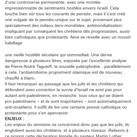
d’une controverse permanente, avec une montée
impressionnante de sentiments hostiles envers Israël. Cela
touche bien sûr tous les courants de pensée, mais il s’est créé
une vulgate de la pensée unique sur le sujet, provenant plus
spécialement des milieux tiers-mondistes, antimondialisation,
impliquant par conséquent les chrétiens dits progressistes, aussi
bien catholiques que protestants. Ainsi se réveille avec un nouvel
habillage
une vieille hostilité séculaire qui sommeillait. Une dérive
dangereuse à plusieurs titres, exposée par l’excellente analyse
de Pierre André Taguieff, la nouvelle judéophobie…parallèlement
à cela, l’antisémitisme proprement islamique est de nouveau
chauffé à blanc.
Il faut remarquer au passage que les juifs et les chrétiens qui
défendent avec conviction la survie d’Israël ne sont pas pour
autant anti-palestiniens; en revanche, tous ceux qui se disent
pro-palestiniens – et ils sont majoritaires – sont automatiquement
anti-israéliens. Il suffit de lire une certaine presse catholique ou
protestante pour s’en apercevoir.
ENJEUX :
Les enjeux du sionisme ne concernent donc pas que les juifs, ils
englobent aussi les chrétiens, et à plusieurs niveaux. Relisons à
ce propos cette déclaration limpide du pasteur Martin Luther