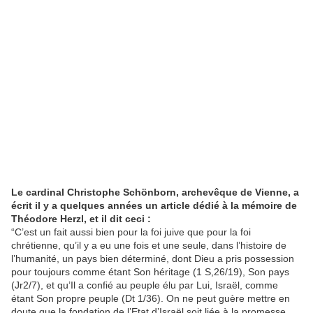
Le cardinal Christophe Schönborn, archevêque de Vienne, a
écrit il y a quelques années un article dédié à la mémoire de
Théodore Herzl, et il dit ceci :
“C’est un fait aussi bien pour la foi juive que pour la foi
chrétienne, qu’il y a eu une fois et une seule, dans l’histoire de
l’humanité, un pays bien déterminé, dont Dieu a pris possession
pour toujours comme étant Son héritage (1 S,26/19), Son pays
(Jr2/7), et qu’Il a confié au peuple élu par Lui, Israël, comme
étant Son propre peuple (Dt 1/36). On ne peut guère mettre en
doute que la fondation de l’Etat d’Israël soit liée à la promesse