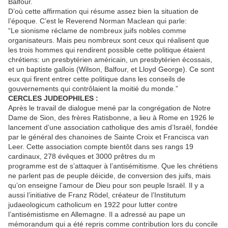
Balfour.
D’où cette affirmation qui résume assez bien la situation de
l’époque. C’est le Reverend Norman Maclean qui parle:
“Le sionisme réclame de nombreux juifs nobles comme
organisateurs. Mais peu nombreux sont ceux qui réalisent que
les trois hommes qui rendirent possible cette politique étaient
chrétiens: un presbytérien américain, un presbytérien écossais,
et un baptiste gallois (Wilson, Balfour, et Lloyd George). Ce sont
eux qui firent entrer cette politique dans les conseils de
gouvernements qui contrôlaient la moitié du monde.”
CERCLES JUDEOPHILES :
Après le travail de dialogue mené par la congrégation de Notre
Dame de Sion, des frères Ratisbonne, a lieu à Rome en 1926 le
lancement d’une association catholique des amis d’Israël, fondée
par le général des chanoines de Sainte Croix et Francisca van
Leer. Cette association compte bientôt dans ses rangs 19
cardinaux, 278 évêques et 3000 prêtres du m
programme est de s’attaquer à l’antisémitisme. Que les chrétiens
ne parlent pas de peuple déicide, de conversion des juifs, mais
qu’on enseigne l’amour de Dieu pour son peuple Israël. Il y a
aussi l’initiative de Franz Rödel, créateur de l’Institutum
judaeologicum catholicum en 1922 pour lutter contre
l’antisémistisme en Allemagne. Il a adressé au pape un
mémorandum qui a été repris comme contribution lors du concile