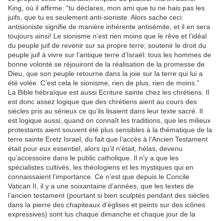
King, où il affirme: “tu déclares, mon ami que tu ne hais pas les
juifs, que tu es seulement anti-sioniste. Alors sache ceci:
antisioniste signifie de manière inhérente antisémite, et il en sera
toujours ainsi! Le sionisme n’est rien moins que le rêve et l’idéal
du peuple juif de revenir sur sa propre terre; soutenir le droit du
peuple juif à vivre sur l’antique terre d’Israël: tous les hommes de
bonne volonté se réjouiront de la réalisation de la promesse de
Dieu, que son peuple retourne dans la joie sur la terre qui lui a
été volée. C’est cela le sionisme, rien de plus, rien de moins.”
La Bible hébraïque est aussi Ecriture sainte chez les chrétiens. Il
est donc assez logique que des chrétiens aient au cours des
siècles pris au sérieux ce qu’ils lisaient dans leur texte sacré. Il
est logique aussi, quand on connaît les traditions, que les milieux
protestants aient souvent été plus sensibles à la thématique de la
terre sainte Eretz Israel, du fait que l’accès à l’Ancien Testament
était pour eux essentiel, alors qu’il n’était, hélas, devenu
qu’accessoire dans le public catholique. Il n’y a que les
spécialistes cultivés, les théologiens et les mystiques qui en
connaissaient l’importance. Ce n’est que depuis le Concile
Vatican II, il y a une soixantaine d’années, que les textes de
l’ancien testament (pourtant si bien sculptés pendant des siècles
dans la pierre des chapiteaux d’églises et peints sur des icônes
expressives) sont lus chaque dimanche et chaque jour de la