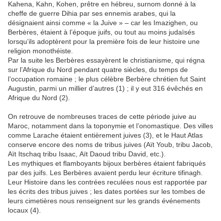
Kahena, Kahn, Kohen, prêtre en hébreu, surnom donné à la
cheffe de guerre Dihia
par ses ennemis arabes, qui la
désignaient ainsi comme « la Juive » – car les
Imazighen, ou
Berbères, étaient à l’époque juifs, ou tout au moins judaïsés
lorsqu’ils
adoptèrent pour la première fois de leur histoire une
religion monothéiste.
Par la suite les Berbères essayèrent le christianisme, qui régna
sur l’Afrique du Nord
pendant quatre siècles, du temps de
l’occupation romaine ; le plus célèbre Berbère
chrétien fut Saint
Augustin, parmi un millier d’autres (1) ; il y eut 316 évêchés en
Afrique du Nord (2).
On retrouve de nombreuses traces de cette période juive au
Maroc, notamment
dans la toponymie et l’onomastique. Des villes
comme Larache étaient entièrement
juives (3), et le Haut Atlas
conserve encore des noms de tribus juives (
Aït Youb,
tribu
Jacob,
Aït Itschaq
tribu Isaac,
Aït Daoud
tribu David, etc.).
Les mythiques et flamboyants bijoux berbères étaient fabriqués
par des juifs.
Les Berbères avaient perdu leur écriture tifinagh.
Leur Histoire dans les contrées
reculées nous est rapportée par
les écrits des tribus juives ; les dates portées sur les
tombes de
leurs cimetières nous renseignent sur les grands événements
locaux (4).