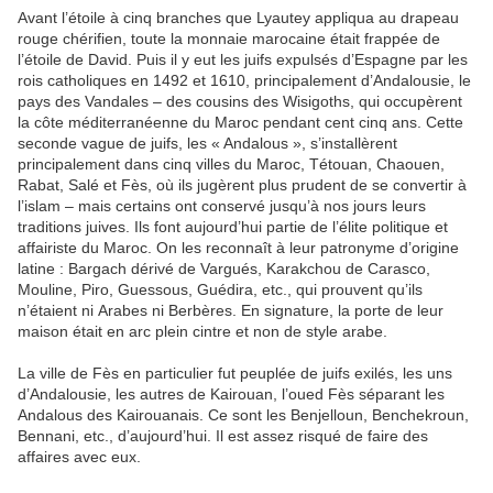
Avant l’étoile à cinq branches que Lyautey appliqua au drapeau
rouge chérifien,
toute la monnaie marocaine était frappée de
l’étoile de David.
Puis il y eut les juifs expulsés d’Espagne par les
rois catholiques en 1492 et 1610,
principalement d’Andalousie, le
pays des Vandales – des cousins des Wisigoths, qui
occupèrent
la côte méditerranéenne du Maroc pendant cent cinq ans. Cette
seconde
vague de juifs, les « Andalous », s’installèrent
principalement dans cinq villes du
Maroc, Tétouan, Chaouen,
Rabat, Salé et Fès, où ils jugèrent plus prudent de se
convertir à
l’islam – mais certains ont conservé jusqu’à nos jours leurs
traditions
juives. Ils font aujourd’hui partie de l’élite politique et
affairiste du Maroc. On les
reconnaît à leur patronyme d’origine
latine : Bargach dérivé de Vargués, Karakchou
de Carasco,
Mouline, Piro, Guessous, Guédira, etc., qui prouvent qu’ils
n’étaient ni
Arabes ni Berbères. En signature, la porte de leur
maison était en arc plein cintre et
non de style arabe.
La ville de Fès en particulier fut peuplée de juifs exilés, les uns
d’Andalousie, les
autres de Kairouan, l’oued Fès séparant les
Andalous des Kairouanais. Ce sont les
Benjelloun, Benchekroun,
Bennani, etc., d’aujourd’hui. Il est assez risqué de faire
des
affaires avec eux.