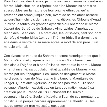
Pour tout dire, des Arabes, je crois n’en avoir jamais rencontré au
Maroc. Mais chut,
ne le répétez pas : les Marocains sont très
susceptibles sur la nature de leur origine
ethnique, qu’ils
prétendaient arabe jusqu’à peu, avant de se réclamer berbère
aujourd’hui – chinois demain comme, dit-on, les Chleuhs d’Agadir
? Presque toutes
les grandes dynasties qui ont fondé le Maroc
étaient des Berbères du Sahara :
Almoravides, Almohades,
Mérinides, Saadiens… La première, les Idrissides, tient
son nom
du réfugié Arabe Idriss 1er, dont l’héritier Idriss II a dormi trois
ans dans le
ventre de sa mère après la mort de son père… un
miracle oriental.
Ces dynasties venues du Sahara attestent historiquement que le
Maroc s’étendait
jusques et y compris en Mauritanie, n’en
déplaise à l’Algérie et à son Polisario. Avant
que le nom « Maroc
» ne fut inventé, sa population était qualifiée de Maures – los
Moros par les Espagnols. Les Romains désignaient le Maroc
nord sous le nom de
Mauretanie tingitane
, la Mauritanie de
Tanger.
Quant aux Algériens, on ne sait pas trop qui ils sont
puisque l’Algérie n’existait pas
en tant que nation jusqu’à sa
création par la France en 1830, chassant les Turcs qui
occupaient la côte. Seule la Kabylie, à l’abri de ses montagnes,
constitue un peuple
berbère apparemment authentique ; les
autres semblent très métissés, eux aussi.