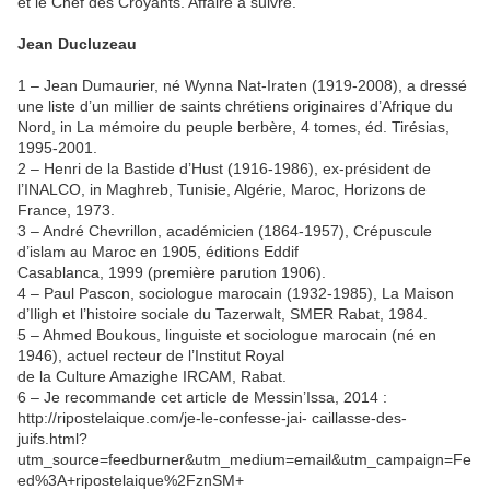
et le Chef des Croyants. Affaire à suivre.
Jean Ducluzeau
1 – Jean Dumaurier, né Wynna Nat-Iraten (1919-2008), a dressé
une liste d’un millier de saints
chrétiens originaires d’Afrique du
Nord, in
La mémoire du peuple berbère,
4 tomes, éd. Tirésias,
1995-2001.
2 – Henri de la Bastide d’Hust (1916-1986), ex-président de
l’INALCO, in
Maghreb, Tunisie, Algérie,
Maroc
, Horizons de
France, 1973.
3 – André Chevrillon, académicien (1864-1957),
Crépuscule
d’islam au Maroc en 1905
, éditions Eddif
Casablanca, 1999 (première parution 1906).
4 – Paul Pascon, sociologue marocain (1932-1985),
La Maison
d’Iligh et l’histoire sociale du
Tazerwalt,
SMER Rabat, 1984.
5 – Ahmed Boukous, linguiste et sociologue marocain (né en
1946), actuel recteur de l’Institut Royal
de la Culture Amazighe IRCAM, Rabat.
6 – Je recommande cet article de Messin’Issa, 2014 :
http://ripostelaique.com/je-le-confesse-jai-
caillasse-des-
juifs.html?
utm_source=feedburner&utm_medium=email&utm_campaign=Fe
ed%3A+ripostelaique%2FznSM+