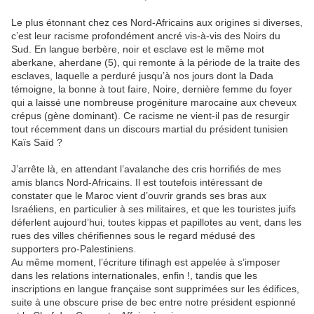
Le plus étonnant chez ces Nord-Africains aux origines si diverses,
c’est leur racisme
profondément ancré vis-à-vis des Noirs du
Sud. En langue berbère, noir et esclave
est le même mot
aberkane, aherdane
(5), qui remonte à la période de la traite des
esclaves, laquelle a perduré jusqu’à nos jours dont la
Dada
témoigne, la bonne à
tout faire, Noire, dernière femme du foyer
qui a laissé une nombreuse progéniture
marocaine aux cheveux
crépus (gène dominant).
Ce racisme ne vient-il pas de resurgir
tout récemment dans un discours martial du
président tunisien
Kaïs Saïd ?
J’arrête là, en attendant l’avalanche des cris horrifiés de mes
amis blancs Nord-
Africains. Il est toutefois intéressant de
constater que le Maroc vient d’ouvrir grands
ses bras aux
Israéliens, en particulier à ses militaires, et que les touristes juifs
déferlent aujourd’hui, toutes kippas et papillotes au vent, dans les
rues des villes
chérifiennes sous le regard médusé des
supporters pro-Palestiniens.
Au même moment, l’écriture tifinagh est appelée à s’imposer
dans les relations
internationales, enfin !, tandis que les
inscriptions en langue française sont
supprimées sur les édifices,
suite à une obscure prise de bec entre notre président
espionné