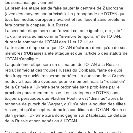
les semaines qui viennent.
La première étape est de faire sauter la centrale de Zaporozhe
(avec des moyens non précisés). La propagande de l’OTAN que
tous les médias européens avalent et rediffusent sans problème
fera porter le chapeau à la Russie.
La seconde étape sera que “devant cet acte ignoble, etc., etc.”
l’Ukraine sera admis comme “membre temporaire” de l’OTAN,
durant le sommet de l’OTAN des 11 et 12 juillet.
La troisième étape sera que l’OTAN déclarera donc qu’un de ses
membres (l’Ukraine) a été attaqué et que l’article 5 des statuts de
l’OTAN s’applique.
La quatrième étape sera un ultimatum de l’OTAN à la Russie :
retrait immédiat des troupes russes du Donbass, faute de quoi
des frappes nucléaires seront portées. La question de la Crimée
ne devrait pas être évoquée pour le moment mais la “restitution”
de la Crimée à l’Ukraine sera ordonnée sans problème par le
prochain gouvernement russe. Les stratèges de l’OTAN sont
toujours persuadés que Vladimir Poutine est “diminué” après la
tentative de putsch de Wagner, qu’il n’a plus le soutien des élites
russes, et qu’il acceptera donc les conditions de l’OTAN. Selon ce
plan génial, l’Ukraine aura donc gagné sur 2 tableaux: La défaite
de la Russie et son adhésion à l’OTAN.
Ce plan génial sera, s’il est mis à exécution, le dernier plan de