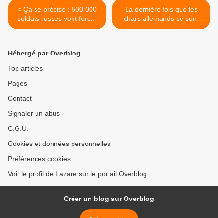
< Ça se précise : 500 000
La dernière fois que les
soldats russes vont forcer
chars allemands se sont
Zelensky à capituler
aventurés en Ukraine, ça
s’est mal terminé >
Hébergé par Overblog
Top articles
Pages
Contact
Signaler un abus
C.G.U.
Cookies et données personnelles
Préférences cookies
Voir le profil de Lazare sur le portail Overblog
Créer un blog sur Overblog