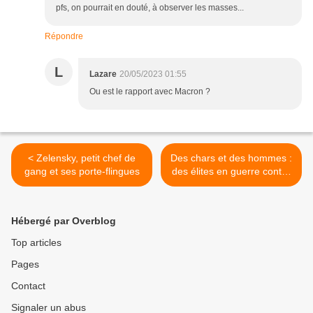
pfs, on pourrait en douté, à observer les masses...
Répondre
L
Lazare
20/05/2023 01:55
Ou est le rapport avec Macron ?
< Zelensky, petit chef de
Des chars et des hommes :
gang et ses porte-flingues
des élites en guerre contre
nous >
Hébergé par Overblog
Top articles
Pages
Contact
Signaler un abus