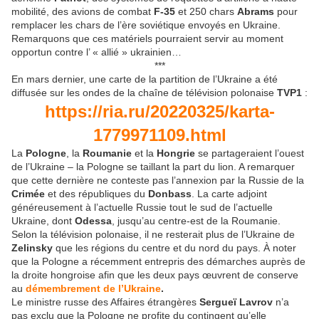
mobilité, des avions de combat
F-35
et 250 chars
Abrams
pour
remplacer les chars de l’ère soviétique envoyés en Ukraine.
Remarquons que ces matériels pourraient servir au moment
opportun contre l’ « allié » ukrainien…
***
En mars dernier, une carte de la partition de l’Ukraine a été
diffusée sur les ondes de la chaîne de télévision polonaise
TVP1
:
https://ria.ru/20220325/karta-
1779971109.html
La
Pologne
, la
Roumanie
et la
Hongrie
se partageraient l’ouest
de l’Ukraine – la Pologne se taillant la part du lion. A remarquer
que cette dernière ne conteste pas l’annexion par la Russie de la
Crimée
et des républiques du
Donbass
. La carte adjoint
généreusement à l’actuelle Russie tout le sud de l’actuelle
Ukraine, dont
Odessa
, jusqu’au centre-est de la Roumanie.
Selon la télévision polonaise, il ne resterait plus de l’Ukraine de
Zelinsky
que les régions du centre et du nord du pays. À noter
que la Pologne a récemment entrepris des démarches auprès de
la droite hongroise afin que les deux pays œuvrent de conserve
au
démembrement de l’Ukraine
.
Le ministre russe des Affaires étrangères
Sergueï Lavrov
n’a
pas exclu que la Pologne ne profite du contingent qu’elle