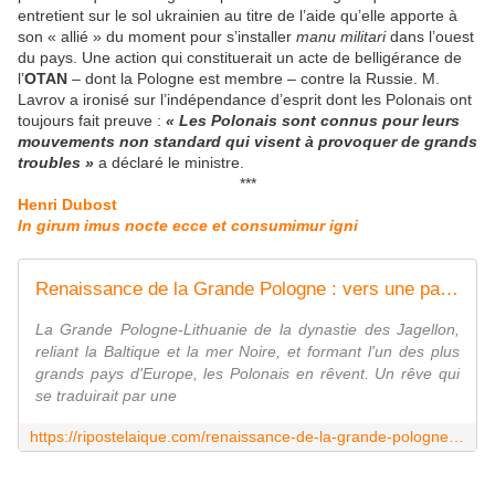
entretient sur le sol ukrainien au titre de l’aide qu’elle apporte à
son « allié » du moment pour s’installer
manu militari
dans l’ouest
du pays. Une action qui constituerait un acte de belligérance de
l’
OTAN
– dont la Pologne est membre – contre la Russie. M.
Lavrov a ironisé sur l’indépendance d’esprit dont les Polonais ont
toujours fait preuve :
« Les Polonais sont connus pour leurs
mouvements non standard qui visent à provoquer de grands
troubles »
a déclaré le ministre.
***
Henri Dubost
In girum imus nocte ecce et consumimur igni
Renaissance de la Grande Pologne : vers une partition de l'Ukraine ?
La Grande Pologne-Lithuanie de la dynastie des Jagellon,
reliant la Baltique et la mer Noire, et formant l'un des plus
grands pays d'Europe, les Polonais en rêvent. Un rêve qui
se traduirait par une
https://ripostelaique.com/renaissance-de-la-grande-pologne-vers-une-partition-de-lukraine.html