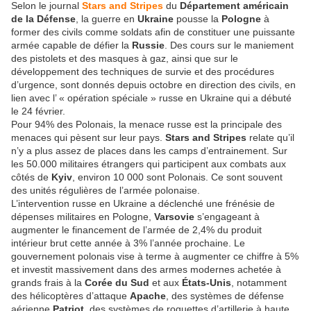
Selon le journal
Stars and Stripes
du
Département américain
de la Défense
, la guerre en
Ukraine
pousse la
Pologne
à
former des civils comme soldats afin de constituer une puissante
armée capable de défier la
Russie
. Des cours sur le maniement
des pistolets et des masques à gaz, ainsi que sur le
développement des techniques de survie et des procédures
d’urgence, sont donnés depuis octobre en direction des civils, en
lien avec l’ « opération spéciale » russe en Ukraine qui a débuté
le 24 février.
Pour 94% des Polonais, la menace russe est la principale des
menaces qui pèsent sur leur pays.
Stars and Stripes
relate qu’il
n’y a plus assez de places dans les camps d’entrainement. Sur
les 50.000 militaires étrangers qui participent aux combats aux
côtés de
Kyiv
, environ 10 000 sont Polonais. Ce sont souvent
des unités régulières de l’armée polonaise.
L’intervention russe en Ukraine a déclenché une frénésie de
dépenses militaires en Pologne,
Varsovie
s’engageant à
augmenter le financement de l’armée de 2,4% du produit
intérieur brut cette année à 3% l’année prochaine. Le
gouvernement polonais vise à terme à augmenter ce chiffre à 5%
et investit massivement dans des armes modernes achetée à
grands frais à la
Corée du Sud
et aux
États-Unis
, notamment
des hélicoptères d’attaque
Apache
, des systèmes de défense
aérienne
Patriot
, des systèmes de roquettes d’artillerie à haute