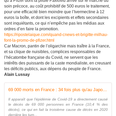
qu’à Pfizer dont la pilule Paxlovid arrive sur le marché du
soin précoce, au coût prohibitif de 500 euros le traitement,
pour une efficacité bien moindre que l’Ivermectine à 12
euros la boîte, et dont les excipients et effets secondaires
sont inquiétants, ce qui n’empêche pas les médias aux
ordres d’en faire la promotion.
https://ripostelaique.com/quand-cnews-et-brigitte-milhau-
font-la-promo-de-pfizer.html
Car Macron, pantin de l’oligarchie mais traître à la France,
et sa clique de nuisibles, complices responsables de
l’hécatombe française du Covid, ne servent que les
intérêts des puissants de la caste mondialiste, en creusant
les déficits publics, aux dépens du peuple de France.
Alain Lussay
69 000 morts en France : 34 fois plus qu'au Japon, cherchez l'erreur !
Il apparaît que l'épidémie de Covid-19 a directement causé
le décès de 69 000 personnes en France (10,4 % des
décès), ce qui en fait la troisième cause de décès en 2020
derrière les tum...