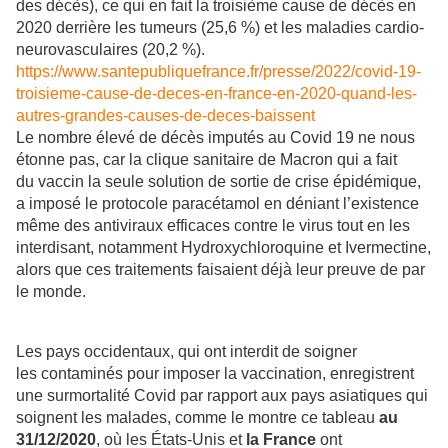
des décès), ce qui en fait la troisième cause de décès en
2020 derrière les tumeurs (25,6 %) et les maladies cardio-
neurovasculaires (20,2 %).
https://www.santepubliquefrance.fr/presse/2022/covid-19-
troisieme-cause-de-deces-en-france-en-2020-quand-les-
autres-grandes-causes-de-deces-baissent
Le nombre élevé de décès imputés au Covid 19 ne nous
étonne pas, car la clique sanitaire de Macron qui a fait
du vaccin la seule solution de sortie de crise épidémique,
a imposé le protocole paracétamol en déniant l’existence
même des antiviraux efficaces contre le virus tout en les
interdisant, notamment Hydroxychloroquine et Ivermectine,
alors que ces traitements faisaient déjà leur preuve de par
le monde.
Les pays occidentaux, qui ont interdit de soigner
les contaminés pour imposer la vaccination, enregistrent
une surmortalité Covid par rapport aux pays asiatiques qui
soignent les malades, comme le montre ce tableau
au
31/12/2020
,
où les États-Unis et
la France
ont