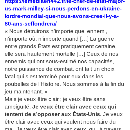
https://lemediaen442.fr/le-chef-de-letat-major-
us-mark-milley-si-nous-perdons-en-ukraine-
lordre-mondial-que-nous-avons-cree-il-y-a-
80-ans-seffondrera/
« Nous détruirons n’importe quel ennemi,
n’importe où, n’importe quand […] La guerre
entre grands États est pratiquement certaine,
elle sera hautement mortelle […] Ceux de nos
ennemis qui ont sous-estimé nos capacités,
notre puissance de combat, ont fait un choix
fatal qui s’est terminé pour eux dans les
poubelles de l’Histoire. Nous sommes à la fin du
jeu maintenant. »
Mais je veux être clair ; je veux être sans
ambiguïté.
Je veux être clair avec ceux qui
tentent de s’opposer aux États-Unis.
Je veux
être clair avec ceux qui veulent nous faire du
mal. Je veux être clair avec ceux, qui, à travers