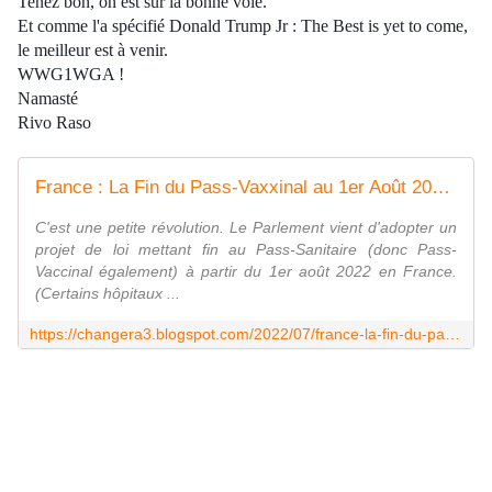
Tenez bon, on est sur la bonne voie.
Et comme l'a spécifié Donald Trump Jr : The Best is yet to come,
le meilleur est à venir.
WWG1WGA !
Namasté
Rivo Raso
France : La Fin du Pass-Vaxxinal au 1er Août 2022 !
C'est une petite révolution. Le Parlement vient d'adopter un
projet de loi mettant fin au Pass-Sanitaire (donc Pass-
Vaccinal également) à partir du 1er août 2022 en France.
(Certains hôpitaux ...
https://changera3.blogspot.com/2022/07/france-la-fin-du-pass-vaxxinal-au-1er.html