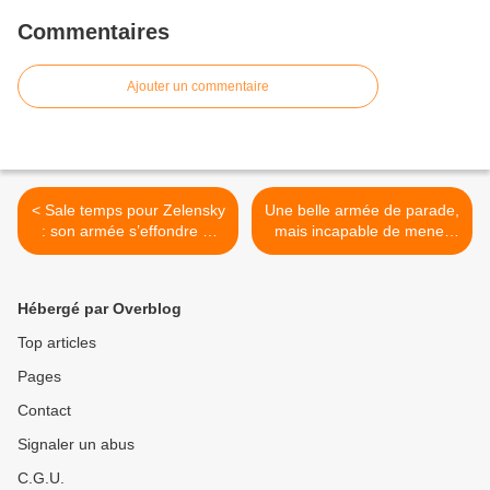
Commentaires
Ajouter un commentaire
< Sale temps pour Zelensky
Une belle armée de parade,
: son armée s’effondre et
mais incapable de mener
l’Iran livre des drones de
une guerre de haute
combat aux Russes
intensité >
Hébergé par Overblog
Top articles
Pages
Contact
Signaler un abus
C.G.U.