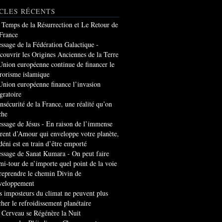
CLES RÉCENTS
 Temps de la Résurrection et Le Retour de
 France
ssage de la Fédération Galactique -
couvrir les Origines Anciennes de la Terre
Union européenne continue de financer le
rrorisme islamique
Union européenne finance l’invasion
gratoire
insécurité de la France, une réalité qu’on
che
ssage de Jésus - En raison de l’immense
rrent d’Amour qui enveloppe votre planète,
 déni est en train d’être emporté
ssage de Sanat Kumara - On peut faire
mi-tour de n’importe quel point de la voie
 reprendre le chemin Divin de
veloppement
s imposteurs du climat ne peuvent plus
cher le refroidissement planétaire
 Cerveau se Régénère la Nuit