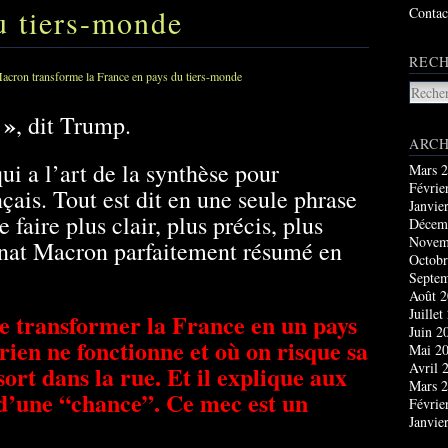
u tiers-monde
Contac
RECH
 »
, dit Trump.
ARCH
ui a l’art de la synthèse pour
Mars 
Févrie
çais. Tout est dit en une seule phrase
Janvie
e faire plus clair, plus précis, plus
Décem
Novem
nnat Macron parfaitement résumé en
Octobr
Septe
Août 
Juillet
de transformer la France en un pays
Juin 2
rien ne fonctionne et où on risque sa
Mai 2
Avril 
sort dans la rue. Et il explique aux
Mars 
à d’une “chance”. Ce mec est un
Févrie
Janvie