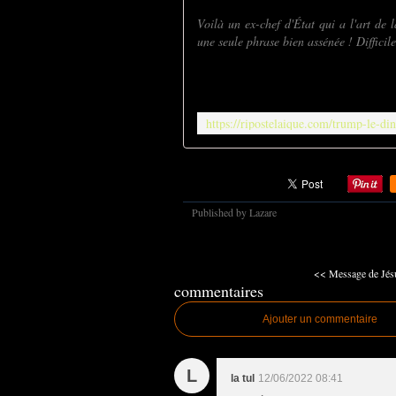
Voilà un ex-chef d'État qui a l'art de 
une seule phrase bien assénée ! Difficile 
Published by Lazare
<< Message de Jésu
commentaires
Ajouter un commentaire
L
la tul
12/06/2022 08:41