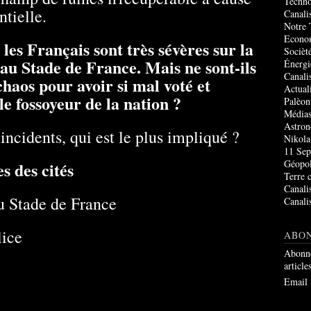
Techno
tielle.
Canali
Notre 
Econo
es Français sont très sévères sur la
Socièté
au Stade de France. Mais ne sont-ils
Énergi
Canali
chaos pour avoir si mal voté et
Actual
e fossoyeur de la nation ?
Palèon
Média
Astro
 incidents, qui est le plus impliqué ?
Nikola
11 Sep
Géopol
s des cités
Terre 
Canali
u Stade de France
Canali
lice
ABO
Abonne
article
Email