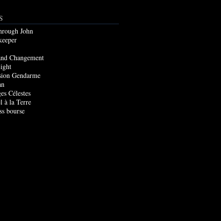
S
through John
keeper
and Changement
ight
sion Gendarme
an
es Célestes
l à la Terre
ss bourse