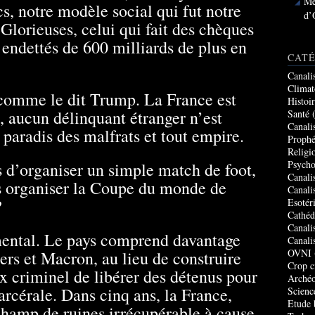
Me
cs, notre modèle social qui fut notre
d’
 Glorieuses, celui qui fait des chèques
 endettés de 600 milliards de plus en
CATÉ
Canali
Climat
 comme le dit Trump. La France est
Histoi
, aucun délinquant étranger n’est
Santé
(
Canali
 paradis des malfrats et tout empire.
Prophé
Religi
Psycho
d’organiser un simple match de foot,
Canali
 organiser la Coupe du monde de
Canali
?
Esotér
Cathéd
Canali
ental. Le pays comprend davantage
Canali
OVNI
ers et Macron, au lieu de construire
Crop c
oix criminel de libérer des détenus pour
Archéo
arcérale. Dans cinq ans, la France,
Scienc
Etude 
 champ de ruines irrécupérable à cause