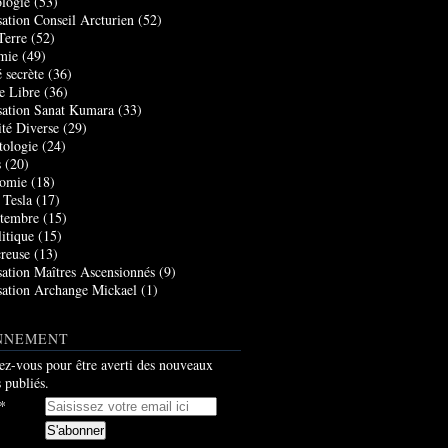
logie
(53)
sation Conseil Arcturien
(52)
Terre
(52)
mie
(49)
 secrète
(36)
e Libre
(36)
sation Sanat Kumara
(33)
ité Diverse
(29)
tologie
(24)
s
(20)
nomie
(18)
 Tesla
(17)
tembre
(15)
itique
(15)
creuse
(13)
sation Maîtres Ascensionnés
(9)
sation Archange Mickael
(1)
NNEMENT
z-vous pour être averti des nouveaux
s publiés.