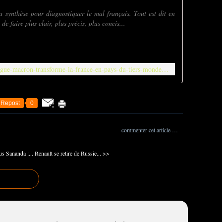
la synthèse pour diagnostiquer le mal français. Tout est dit en
de faire plus clair, plus précis, plus concis...
https://ripostelaique.com/trump-le-dingue-macron-transforme-la-france-en-pays-du-tiers-monde.html
Repost
0
commenter cet article
…
s Sananda :...
Renault se retire de Russie... >>