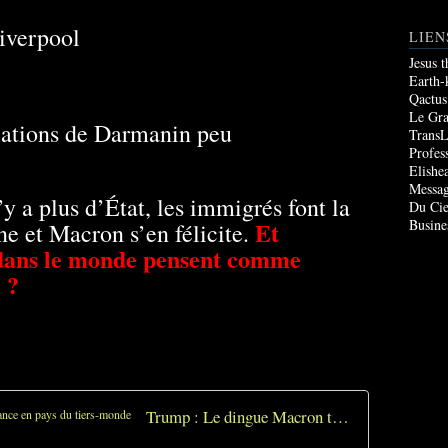
iverpool
LIEN
Jesus 
Earth-
Qactus
Le Gr
ications de Darmanin peu
TransL
Profes
Elishe
Messag
’y a plus d’État, les immigrés font la
Du Cie
Et
Busine
nne et Macron s’en félicite.
 dans le monde pensent comme
 ?
Trump : Le dingue Macron transforme la France en pays du tiers-monde