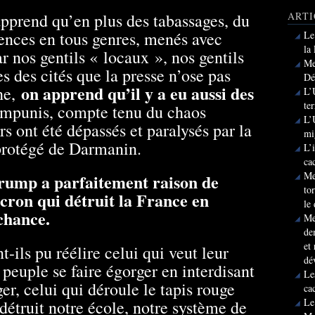
pprend qu’en plus des tabassages, du
ARTI
lences en tous genres, menés avec
Le
la
 nos gentils « locaux », nos gentils
Me
es des cités que la presse n’ose pas
Dé
on apprend qu’il y a eu aussi des
he,
L’
te
s impunis, compte tenu du chaos
L’
rs ont été dépassés et paralysés par la
mi
 protégé de Darmanin.
L’
ca
Me
 Trump a parfaitement raison de
to
cron qui détruit la France en
le
 chance.
Me
de
et
ils pu réélire celui qui veut leur
dé
e peuple se faire égorger en interdisant
Le
ger, celui qui déroule le tapis rouge
ca
Le
 détruit notre école, notre système de