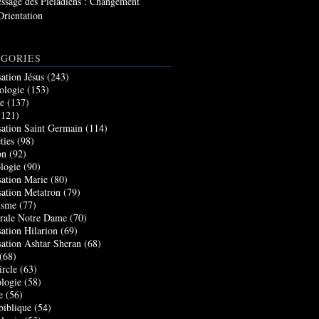
ssage des Pléiadiens : Changement
Orientation
GORIES
sation Jésus
(243)
ologie
(153)
re
(137)
121)
sation Saint Germain
(114)
ties
(98)
on
(92)
logie
(90)
sation Marie
(80)
sation Metatron
(79)
isme
(77)
rale Notre Dame
(70)
sation Hilarion
(69)
sation Ashtar Sheran
(68)
(68)
ircle
(63)
logie
(58)
e
(56)
biblique
(54)