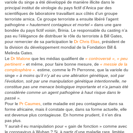
variole du singe a été développé de manière illicite dans le
principal institut de virologie du pays fictif d’Anica par des
scientifiques de laboratoire travaillant aux côtés d’un groupe
terroriste arnica. Ce groupe terroriste a ensuite libéré l’agent
pathogène
« hautement contagieux et mortel »
dans une gare
bondée du pays fictif voisin, Brinia. Le responsable du casting n’a
pas eu l’élégance de distribuer le rôle du terroriste à Bill Gates,
pour remercier de sa participation le
Dr Chris Elias
, président de
la division du développement mondial de la Fondation Bill &
Melinda Gates.
Le
Dr Malone
que les médias qualifient de
« controversé », « peu
pertinent »
et même, pour faire bonne mesure, de
« messie de la
complosphère ».
estime, comme le Pr Perronne, que la variole du
singe
« à moins qu’il n’y ait eu une altération génétique, soit par
l’évolution, soit par une manipulation génétique intentionnelle, ne
constitue pas une menace biologique importante et n’a jamais été
considérée comme un agent pathogène à haut risque dans le
passé ».
Pour le
Pr Caumes
, cette maladie est peu contagieuse dans sa
forme africaine, mais il constate que, dans sa forme actuelle, elle
est devenue plus contagieuse. En homme prudent, il n’en dira
pas plus.
Y aurait-il eu manipulation pour « gain de fonction » comme avec
le coronavirus à Wuhan ? Si, à partir d’une maladie rare, limitée