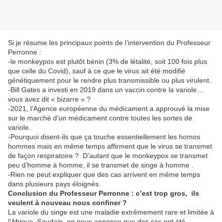
Si je résume les principaux points de l’intervention du Professeur
Perronne :
-le monkeypox est plutôt bénin (3% de létalité, soit 100 fois plus
que celle du Covid), sauf à ce que le virus ait été modifié
génétiquement pour le rendre plus transmissible ou plus virulent.
-Bill Gates a investi en 2019 dans un vaccin contre la variole…
vous avez dit « bizarre » ?
-2021, l’Agence européenne du médicament a approuvé la mise
sur le marché d’un médicament contre toutes les sortes de
variole.
-Pourquoi disent-ils que ça touche essentiellement les homos
hommes mais en même temps affirment que le virus se transmet
de façon respiratoire ? D’autant que le monkeypox se transmet
peu d’homme à homme, il se transmet de singe à homme .
-Rien ne peut expliquer que des cas arrivent en même temps
dans plusieurs pays éloignés.
Conclusion du Professeur Perronne : c’est trop gros, ils
veulent à nouveau nous confiner ?
La variole du singe est une maladie extrêmement rare et limitée à
l’Afrique. Soudain, on nous annonce que des cas ont été