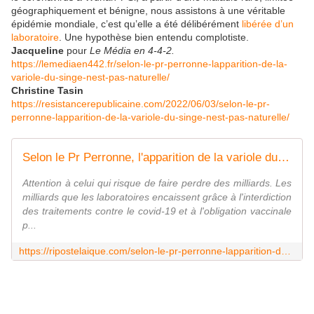
géographiquement et bénigne, nous assistons à une véritable
épidémie mondiale, c’est qu’elle a été délibérément
libérée d’un
laboratoire
. Une hypothèse bien entendu complotiste.
Jacqueline
pour
Le Média en 4-4-2.
https://lemediaen442.fr/selon-le-pr-perronne-lapparition-de-la-
variole-du-singe-nest-pas-naturelle/
Christine Tasin
https://resistancerepublicaine.com/2022/06/03/selon-le-pr-
perronne-lapparition-de-la-variole-du-singe-nest-pas-naturelle/
Selon le Pr Perronne, l'apparition de la variole du singe n'est pas naturelle
Attention à celui qui risque de faire perdre des milliards. Les
milliards que les laboratoires encaissent grâce à l'interdiction
des traitements contre le covid-19 et à l'obligation vaccinale
p...
https://ripostelaique.com/selon-le-pr-perronne-lapparition-de-la-variole-du-singe-nest-pas-naturelle.html