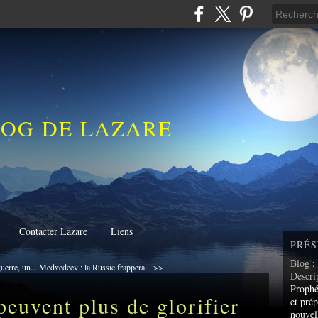
LOG DE LAZARE
Contacter Lazare
Liens
PRÉS
Blog
:
erre, un...
Medvedeev : la Russie frappera... >>
Descri
Prophé
euvent plus de glorifier
et prép
nouvel