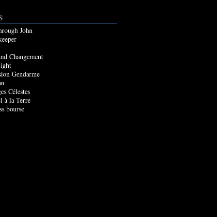
S
through John
keeper
and Changement
ight
sion Gendarme
an
es Célestes
l à la Terre
ss bourse