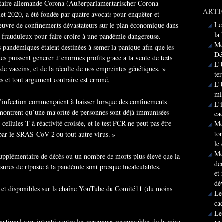
taire allemande Corona (Außerparlamentarischer Corona
ARTI
let 2020, a été fondée par quatre avocats pour enquêter et
Le
 œuvre de confinements dévastateurs sur le plan économique dans
la
ts frauduleux pour faire croire à une pandémie dangereuse.
Me
s pandémiques étaient destinées à semer la panique afin que les
Dé
es puissent générer d’énormes profits grâce à la vente de tests
L’
 de vaccins, et de la récolte de nos empreintes génétiques. »
te
s et tout argument contraire est erroné,
L’
mi
x d’infection commençaient à baisser lorsque des confinements
L’
s montrent qu’une majorité de personnes sont déjà immunisées
ca
cellules T à réactivité croisée, et le test PCR ne peut pas être
Me
to
e par le SRAS-CoV-2 ou tout autre virus. »
le
Me
upplémentaire de décès ou un nombre de morts plus élevé que la
de
ures de riposte à la pandémie sont presque incalculables.
et
dé
ct et disponibles sur la chaîne YouTube du Comité11 (du moins
Le
ca
Le
national sera intenté contre les personnes responsables de la mise