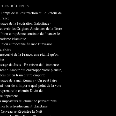
CLES RÉCENTS
 Temps de la Résurrection et Le Retour de
 France
ssage de la Fédération Galactique -
couvrir les Origines Anciennes de la Terre
Union européenne continue de financer le
rrorisme islamique
Union européenne finance l’invasion
gratoire
insécurité de la France, une réalité qu’on
che
ssage de Jésus - En raison de l’immense
rrent d’Amour qui enveloppe votre planète,
 déni est en train d’être emporté
ssage de Sanat Kumara - On peut faire
mi-tour de n’importe quel point de la voie
 reprendre le chemin Divin de
veloppement
s imposteurs du climat ne peuvent plus
cher le refroidissement planétaire
 Cerveau se Régénère la Nuit