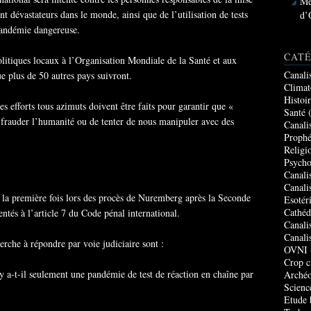
Me
dévastateurs dans le monde, ainsi que de l’utilisation de tests
d’
pandémie dangereuse.
CATÉ
olitiques locaux à l’Organisation Mondiale de la Santé et aux
Canali
e plus de 50 autres pays suivront.
Climat
Histoi
s efforts tous azimuts doivent être faits pour garantir que «
Santé
(
 frauder l’humanité ou de tenter de nous manipuler avec des
Canali
Prophé
Religi
Psycho
Canali
Canali
 la première fois lors des procès de Nuremberg après la Seconde
Esotér
Cathéd
tés à l’article 7 du Code pénal international.
Canali
Canali
erche à répondre par voie judiciaire sont :
OVNI
Crop c
a-t-il seulement une pandémie de test de réaction en chaîne par
Archéo
Scienc
Etude 