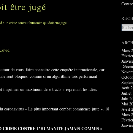
it être jugé
Contac
RECH
ARCH
 Covid
Mars 
Févrie
Janvie
Décem
utour de vous, faire connaitre cette enquête internationale, car
Novem
dale sont bloqués, comme si un algorithme très performant
Octobr
Septe
Août 
et imprimer un maximum de « tracts » reprenant les idées
Juillet
Juin 2
Mai 2
 du coronavirus – Le plus important combat commence juste ». 18
Avril 
Mars 
Févrie
Janvie
D CRIME CONTRE L’HUMANITE JAMAIS COMMIS »