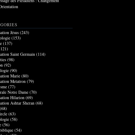
ssage des Pléiadiens : Changement
Orientation
GORIES
sation Jésus
(243)
ologie
(153)
re
(137)
121)
sation Saint Germain
(114)
ties
(98)
on
(92)
logie
(90)
sation Marie
(80)
sation Metatron
(79)
isme
(77)
rale Notre Dame
(70)
sation Hilarion
(69)
sation Ashtar Sheran
(68)
(68)
ircle
(63)
logie
(58)
e
(56)
biblique
(54)