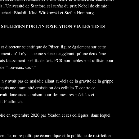
à l’Université de Stanford et lauréat du prix Nobel de chimie ;
 Sucharit Bhakdi, Klud Wittkowski et Stefan Homburg.
SEULEMENT DE L’INTOXICATION VIA LES TESTS
 directeur scientifique de Pfizer, figure également sur cette
uement qu’il n’y a aucune science suggérant qu’une deuxième
ats faussement positifs de tests PCR non fiables sont utilisés pour
 de “nouveaux cas”.”
l n’y avait pas de maladie allant au-delà de la gravité de la grippe
acquis une immunité croisée ou des cellules T contre ce
avait donc aucune raison pour des mesures spéciales et
dit Fuellmich.
ublié en septembre 2020 par Yeadon et ses collègues, dans lequel
tale, notre politique économique et la politique de restriction