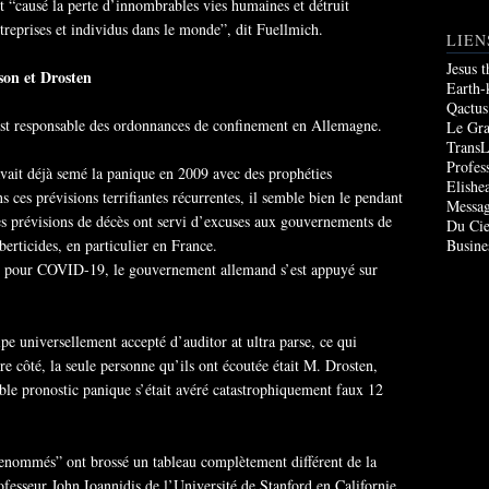
 “causé la perte d’innombrables vies humaines et détruit
reprises et individus dans le monde”, dit Fuellmich.
LIEN
Jesus 
son et Drosten
Earth-
Qactus
est responsable des ordonnances de confinement en Allemagne.
Le Gr
TransL
Profes
vait déjà semé la panique en 2009 avec des prophéties
Elishe
 ces prévisions terrifiantes récurrentes, il semble bien le pendant
Messag
es prévisions de décès ont servi d’excuses aux gouvernements de
Du Cie
erticides, en particulier en France.
Busine
 pour COVID-19, le gouvernement allemand s’est appuyé sur
pe universellement accepté d’auditor at ultra parse, ce qui
tre côté, la seule personne qu’ils ont écoutée était M. Drosten,
ble pronostic panique s’était avéré catastrophiquement faux 12
enommés” ont brossé un tableau complètement différent de la
sseur John Ioannidis de l’Université de Stanford en Californie,