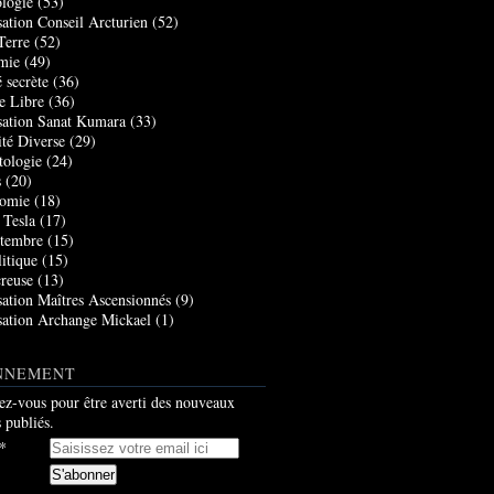
logie
(53)
sation Conseil Arcturien
(52)
Terre
(52)
mie
(49)
 secrète
(36)
e Libre
(36)
sation Sanat Kumara
(33)
ité Diverse
(29)
tologie
(24)
s
(20)
nomie
(18)
 Tesla
(17)
tembre
(15)
itique
(15)
creuse
(13)
sation Maîtres Ascensionnés
(9)
sation Archange Mickael
(1)
NNEMENT
z-vous pour être averti des nouveaux
s publiés.