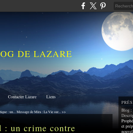
LOG DE LAZARE
Contacter Lazare
Liens
PRÉS
Blog
:
ique : un...
Message de Mira : La Vie sur... >>
Descri
Prophé
: un crime contre
et prép
nouvel