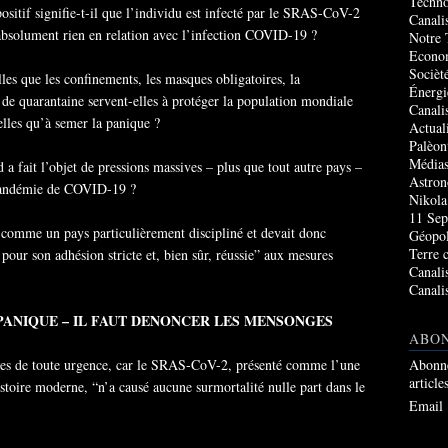
Techno
ositif signifie-t-il que l’individu est infecté par le SRAS-CoV-2
Canali
 absolument rien en relation avec l’infection COVID-19 ?
Notre 
Econo
Socièté
les que les confinements, les masques obligatoires, la
Énergi
s de quarantaine servent-elles à protéger la population mondiale
Canali
lles qu’à semer la panique ?
Actual
Palèon
Média
a fait l’objet de pressions massives – plus que tout autre pays –
Astro
e pandémie de COVID-19 ?
Nikola
11 Sep
comme un pays particulièrement discipliné et devait donc
Géopol
Terre 
our son adhésion stricte et, bien sûr, réussie” aux mesures
Canali
Canali
 PANIQUE – IL FAUT DENONCER LES MENSONGES
ABO
ires de toute urgence, car le SRAS-CoV-2, présenté comme l’une
Abonne
article
istoire moderne, “n’a causé aucune surmortalité nulle part dans le
Email