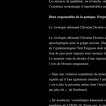
Les mesures de pandémie, en revanche, ont
l’existence économique d’innombrables ent
Deux responsables de la panique, Fergu
Le virologue allemand Christian Drosten 
Le virologue allemand Christian Drosten a
apocalyptiques pour la grippe porcine .Dans
de l’épidémiologiste Neil Ferguson dont l
trop de pays pour imposer leurs mesures lib
Le moment venu de décider d’une réponse
l’avis de Drosten uniquement.
« Dans une violation scandaleuse du princi
signifie qu’il faut également entendre l’au
c’est-à-dire la personne même dont l’horri
ans plus tôt », dit Fuellmich.
« De nombreux “scientifiques hautement r
pandémie du COVID-19. Parmi eux, le profe