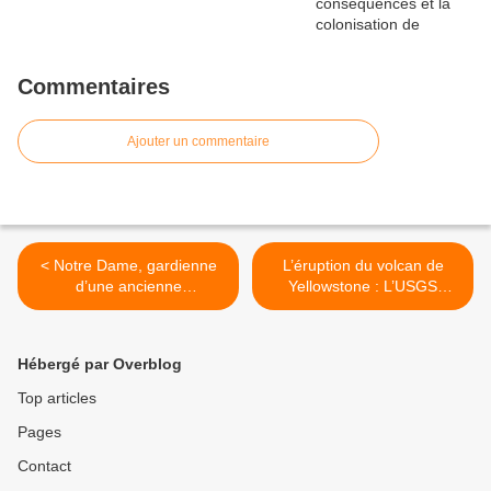
Commentaires
Ajouter un commentaire
< Notre Dame, gardienne
L’éruption du volcan de
d’une ancienne
Yellowstone : L’USGS
connaissance
prévoit la date de la SUPER
ÉRUPTION – “de la Lave
coulera à FLOT” >
Hébergé par Overblog
Top articles
Pages
Contact