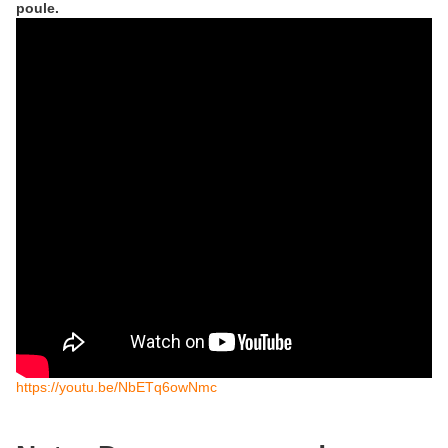
poule.
https://youtu.be/NbETq6owNmc