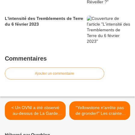
L'intensité des Tremblements de Terre
du 6 février 2023
Commentaires
Ajouter un commentaire
< Un OVNI a été observé
“Yellowstone n’arrête pas
au-dessus de La Garde
de gronder!” Les craintes
dans le Var
d’une éruption du
supervolcan s’amplifient
avec des mini-séismes >
Hébergé par Overblog