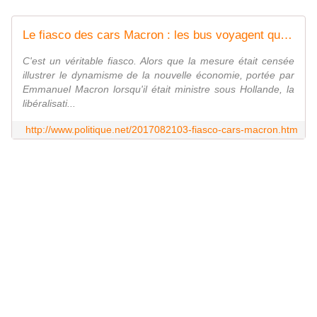
Le fiasco des cars Macron : les bus voyagent quasiment à vide (et seulement 2 000 emplois ont été créés sur les 22 000 embauches promises)
C'est un véritable fiasco. Alors que la mesure était censée
illustrer le dynamisme de la nouvelle économie, portée par
Emmanuel Macron lorsqu'il était ministre sous Hollande, la
libéralisati...
http://www.politique.net/2017082103-fiasco-cars-macron.htm